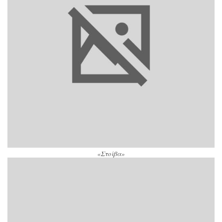
«Στοίβα»