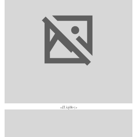
«Πλήθος»