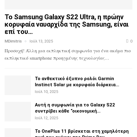
Το Samsung Galaxy S22 Ultra, η πρώην
κορυφαία ναυαρχίδα
της Samsung, είναι
επί του…
MDimitris
Ιούλ 13, 2025
0
Προσοχή! Άλλη μια εκπληκτική συμφωνία για ένα ακόμα πιο
εκπληκτικό smartphone προηγμένης τεχνολογίας…
Το ανθεκτικό έξυπνο ρολόι Garmin
Instinct Solar με
κορυφαία διάρκεια…
Ιούλ 10, 2025
Αυτή η συμφωνία για το Galaxy S22
συντρίβει κάθε
“οικονομική…
Ιούλ 12, 2025
Το OnePlus 11 βρίσκεται στη χαμηλότερη