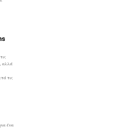
ns
τις
, αλλά
τά τις
για ένα