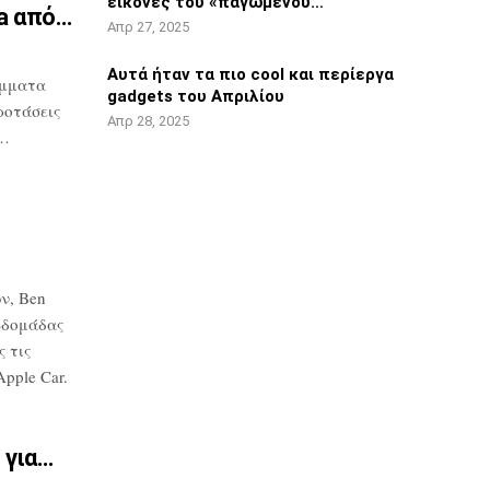
εικόνες του «παγωμένου…
ta από…
Απρ 27, 2025
Αυτά ήταν τα πιο cool και περίεργα
μματα
gadgets του Απριλίου
ροτάσεις
Απρ 28, 2025
υ…
ν, Ben
βδομάδας
 τις
pple Car.
 για…