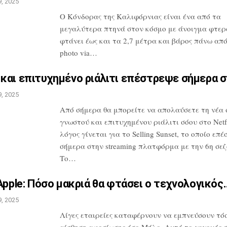
, 2025
Ο Κόνδορας της Καλιφόρνιας είναι ένα από
τα
μεγαλύτερα πτηνά στον κόσμο με
άνοιγμα φτερ
φτάνει έως και τα 2,7
μέτρα και βάρος πάνω από 
photo
via…
και επιτυχημένο ριάλιτι
επέστρεψε σήμερα 
, 2025
Από σήμερα θα μπορείτε να απολαύσετε τη
νέα 
γνωστού και επιτυχημένου
ριάλιτι σόου στο Netfl
λόγος
γίνεται για το Selling Sunset, το οποίο
επέ
σήμερα στην streaming
πλατφόρμα με την 6η σεζ
Το…
Apple: Πόσο μακριά θα
φτάσει ο τεχνολογικός
, 2025
Λίγες εταιρείες καταφέρνουν να
εμπνεύσουν τόσ
αίσθηση αφοσίωσης
όσο Μήλο. Αυτό το γεγονός 