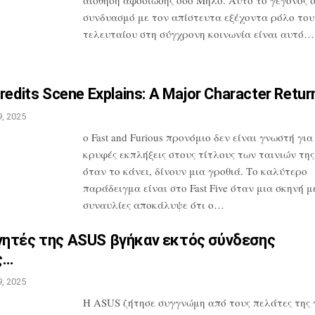
συνδυασμό
με τον απίστευτα εξέχοντα ρόλο του
τελευταίου στη σύγχρονη κοινωνία είναι
αυτό…
redits Scene Explains: A
Major Character Retur
, 2025
ο Fast and Furious προνόμιο δεν είναι
γνωστή για 
κρυφές εκπλήξεις στους
τίτλους των ταινιών της
όταν το
κάνει, δίνουν μια γροθιά. Το καλύτερο
παράδειγμα είναι στο Fast Five όταν μια
σκηνή με
συναυλίες αποκάλυψε ότι
ο…
γητές της ASUS βγήκαν εκτός
σύνδεσης
ς…
, 2025
Η ASUS ζήτησε συγγνώμη από τους πελάτες
της 