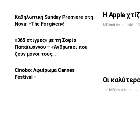
Η Apple χτίζ
Καθηλωτική Sunday Premiere στη
Nova: «The
Forgiven»!
MDimitris
Μάι 19
«365 στιγμές» με τη Σοφία
Παπαϊωάννου –
«Άνθρωποι που
ζουν μόνοι τους…
Cinobo: Αφιέρωμα Cannes
Festival –
Οι καλύτερο
MDimitris