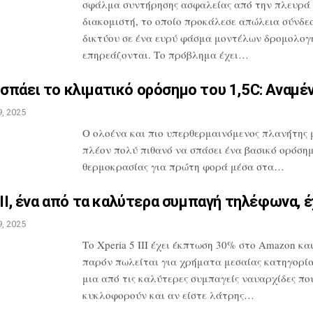
σφάλμα συντήρησης ασφαλείας
από την πλευρά
διακομιστή, το οποίο
προκάλεσε απώλεια σύνδε
δικτύου σε
ένα ευρύ φάσμα μοντέλων δρομολογ
επηρεάζονται. Το πρόβλημα έχει…
σπάει το κλιματικό ορόσημο
του 1,5C: Αναμέ
, 2025
O ολοένα και πιο υπερθερμαινόμενος πλανήτης 
πλέον πολύ πιθανό να σπάσει ένα
βασικό ορόση
θερμοκρασίας για πρώτη
φορά μέσα στα…
III, ένα από τα καλύτερα
συμπαγή τηλέφωνα, έ
, 2025
Το Xperia 5 III έχει έκπτωση 30% στο
Amazon και
παρόν πωλείται για
χρήματα μεσαίας κατηγορίας
μια
από τις καλύτερες συμπαγείς ναυαρχίδες
πο
κυκλοφορούν και αν είστε λάτρης…