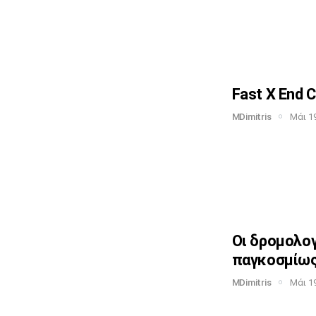
Fast X End C
MDimitris
Μάι 19
Οι δρομολο
παγκοσμίω
MDimitris
Μάι 19