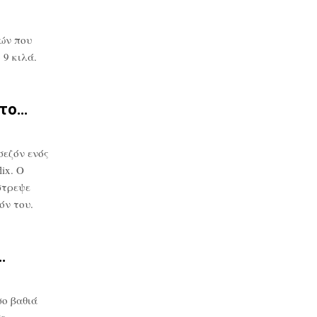
ών που
9 κιλά.
στο…
σεζόν ενός
ix. Ο
στρεψε
όν του.
…
ο βαθιά
σε