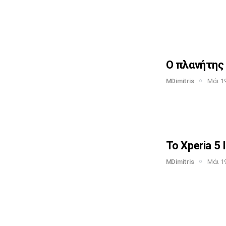
Ο πλανήτης 
MDimitris
Μάι 19
Το Xperia 5 
MDimitris
Μάι 19