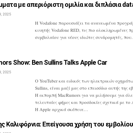
ματα με απεριόριστη ομιλία
και διπλάσια da
, 2025
H Vodafone παρουσιάζει τα ανανεωμένα
προγρά
κινητής Vodafone RED, τις
πιο ολοκληρωμένες π
συμβολαίου
για νέους ιδιώτες συνδρομητές, πο
rs Show: Ben Sullins Talks
Apple Car
, 2025
Ο YouTuber και ειδικός των ηλεκτρικών
οχημάτω
Sullins, είναι μαζί μας
στο επεισόδιο αυτής της ε
Η
εκπομπή MacRumors για να μιλήσουμε για
όλες
τελευταίες φήμες και προσδοκίες
σχετικά με το A
Η Apple αρχικά
σκόπευε…
ς Καλιφόρνια: Επείγουσα
χρήση του εμβολίου