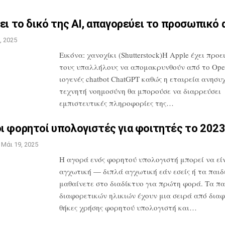
ει το δικό της AI,
απαγορεύει το προσωπικό 
, 2025
Εικόνα: χανοχίκι (Shutterstock)Η Apple
έχει προε
τους υπαλλήλους να
απομακρυνθούν από το Ope
ιογενές
chatbot ChatGPT καθώς η εταιρεία
ανησυχε
τεχνητή νοημοσύνη θα
μπορούσε να διαρρεύσει
εμπιστευτικές
πληροφορίες της…
ι φορητοί υπολογιστές για
φοιτητές το 202
Μάι 19, 2025
Η αγορά ενός φορητού υπολογιστή μπορεί
να εί
αγχωτική — διπλά αγχωτική εάν
εσείς ή τα παιδ
μαθαίνετε στο
διαδίκτυο για πρώτη φορά. Τα πα
διαφορετικών ηλικιών έχουν μια σειρά από
διαφ
θήκες χρήσης φορητού
υπολογιστή και…