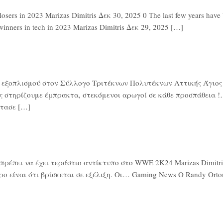
rs in 2023 Marizas Dimitris Δεκ 30, 2025 0 The last few years have be
winners in tech in 2023 Marizas Dimitris Δεκ 29, 2025 […]
ά εξοπλισμού στον Σύλλογο Τριτέκνων Πολυτέκνων Αττικής Άγιος Ν
ς στηρίζουμε έμπρακτα, στεκόμενοι αρωγοί σε κάθε προσπάθεια !…
τασε […]
έπει να έχει τεράστιο αντίκτυπο στο WWE 2K24 Marizas Dimitris 
ο είναι ότι βρίσκεται σε εξέλιξη. Οι… Gaming News Ο Randy Or