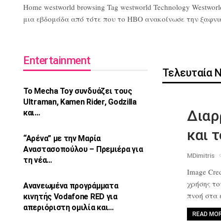
Home westworld browsing Tag westworld Technology Westworl
μια εβδομάδα από τότε που το HBO ανακοίνωσε την ξαφνική 
Entertainment
Τελευταία 
Το Mecha Toy συνδυάζει τους
Ultraman,
Kamen Rider, Godzilla
Διαρ
και…
και 
“Αρένα” με την Μαρία
Αναστασοπούλου –
Πρεμιέρα για
MDimitris
τη νέα…
Image Cred
χρήσης τ
Ανανεωμένα προγράμματα
πνοή στα
κινητής Vodafone
RED για
απεριόριστη ομιλία και…
READ MO