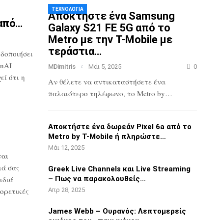
ΤΕΧΝΟΛΟΓΊΑ
Αποκτήστε ένα Samsung
από…
Galaxy S21 FE 5G
από το
Metro με την T-Mobile με
τεράστια…
ιδοποιήσει
nAI
MDimitris
Μάι 5, 2025
0
ί ότι η
Αν θέλετε να αντικαταστήσετε ένα
παλαιότερο τηλέφωνο, το Metro by…
3
Αποκτήστε ένα δωρεάν Pixel 6a από το
Metro by T-Mobile ή πληρώστε…
Μάι 12, 2025
ναι
ιά σας
Greek Live Channels και Live Streaming
ιδιά
– Πως να παρακολουθείς…
ορετικές
Απρ 28, 2025
James Webb – Ουρανός: Λεπτομερείς