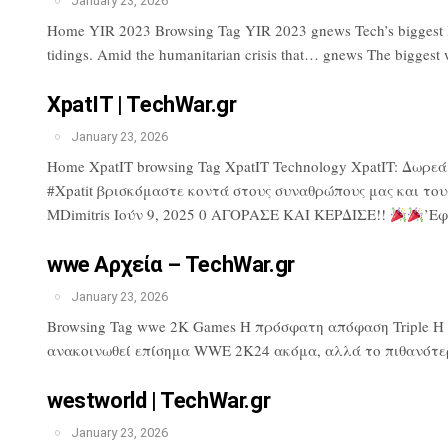
January 23, 2026
Home YIR 2023 Browsing Tag YIR 2023 gnews Tech’s biggest lose
tidings. Amid the humanitarian crisis that… gnews The biggest 
XpatIT | TechWar.gr
January 23, 2026
Home XpatIT browsing Tag XpatIT Technology XpatIT: Δωρε
#Xpatit βρισκόμαστε κοντά στους συναθρώπους μας και του
MDimitris Ιούν 9, 2025 0 ΑΓΟΡΑΣΕ ΚΑΙ ΚΕΡΔΙΣΕ!!
’Εφ
wwe Αρχεία – TechWar.gr
January 23, 2026
Browsing Tag wwe 2K Games Η πρόσφατη απόφαση Triple H πρ
ανακοινωθεί επίσημα WWE 2K24 ακόμα, αλλά το πιθανότερ
westworld | TechWar.gr
January 23, 2026