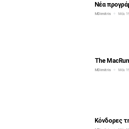
Νέα προγράμ
MDimitris
Μάι 19
The MacRumo
MDimitris
Μάι 19
Κόνδορες τη