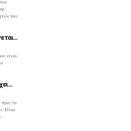
 του
σης
ητών που
νεται…
μας
είναι
μο
χει…
 προς το
. Είναι
υ