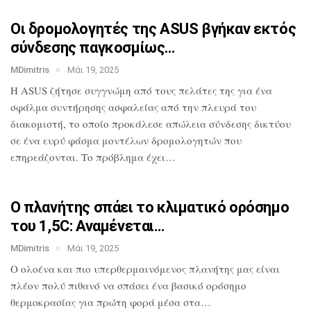
Οι δρομολογητές της ASUS βγήκαν εκτός
σύνδεσης παγκοσμίως…
MDimitris
Μάι 19, 2025
Η ASUS ζήτησε συγγνώμη από τους πελάτες
της για ένα
σφάλμα συντήρησης ασφαλείας
από την πλευρά του
διακομιστή, το οποίο
προκάλεσε απώλεια σύνδεσης δικτύου
σε
ένα ευρύ φάσμα μοντέλων δρομολογητών που
επηρεάζονται. Το πρόβλημα έχει…
Ο πλανήτης σπάει το κλιματικό ορόσημο
του 1,5C: Αναμένεται…
MDimitris
Μάι 19, 2025
O ολοένα και πιο υπερθερμαινόμενος πλανήτης μας
είναι
πλέον πολύ πιθανό να σπάσει ένα
βασικό ορόσημο
θερμοκρασίας για πρώτη
φορά μέσα στα…