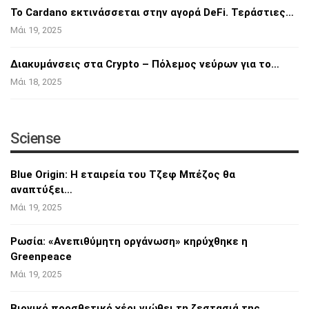
Το Cardano εκτινάσσεται στην αγορά DeFi.
Τεράστιες…
Μάι 19, 2025
Διακυμάνσεις στα Crypto – Πόλεμος νεύρων για
το…
Μάι 18, 2025
Sciense
Blue Origin: Η εταιρεία του Τζεφ Μπέζος θα
αναπτύξει…
Μάι 19, 2025
Ρωσία: «Ανεπιθύμητη οργάνωση» κηρύχθηκε η
Greenpeace
Μάι 19, 2025
Βιονικό προσθετικό χέρι νιώθει τη ζεστασιά
της