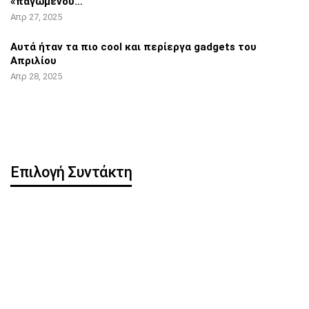
«παγωμένου…
Απρ 27, 2025
Αυτά ήταν τα πιο cool και περίεργα
gadgets του
Απριλίου
Απρ 28, 2025
Επιλογή Συντάκτη
Η OpenAI κυκλοφορεί
Pixel 8 Pro: Hands-on
δωρεάν ChatGPT app για
βίντεο αποκάλυψε…
iOS
iOS 16.5: Όλες οι νέες
iPhone: Νέα λειτουργία
λειτουργίες
μπορεί να
κλωνοποιήσει