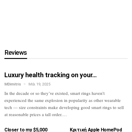
τη…
HTC U23 Pro: Επίσημο με
Snapdragon 7 Gen
1,
κάμερα…
Reviews
Luxury health tracking on your…
MDimitris
Μάι 19, 2025
In the decade or so they’ve existed, smart
rings haven’t
experienced the same
explosion in popularity as other wearable
tech — size constraints make developing
good smart rings to sell
at reasonable
prices a tall order.…
Closer to my $5,000
Κριτική Apple HomePod