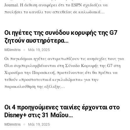
Journal. Η έκθεση αναφέρει ότι το
ESPN σχεδιάζει να
πουλήσει το κανάλι του
απευθείας σε καλωδιακά…
Οι ηγέτες της συνόδου κορυφής της G7
ζητούν αυστηρότερα…
MDimitris
Μάι 19, 2025
Οι παγκόσμιοι ηγέτες αντιμετωπίζουν τις
ανησυχίες τους για
Όλα
συμπεριλαμβάνονται στη Σύνοδο Κορυφής
της G7 στη
Χιροσίμα την Παρασκευή,
προτείνοντας ότι θα πρέπει να
τεθούν
«προστατευτικά κιγκλιδώματα» για την
παρακολούθηση της εξέλιξης…
Οι 4 προηγούμενες ταινίες έρχονται στο
Disney+ στις 31 Μαΐου…
MDimitris
Μάι 19, 2025