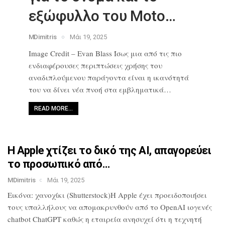
εξώφυλλο του Moto…
MDimitris
Μάι 19, 2025
Image Credit – Evan Blass Ίσως μια από
τις πιο
ενδιαφέρουσες περιπτώσεις
χρήσης του
αναδιπλούμενου παράγοντα
είναι η ικανότητά
του να δίνει νέα
πνοή στα εμβληματικά…
READ MORE…
Η Apple χτίζει το δικό της AI,
απαγορεύει
το προσωπικό από…
MDimitris
Μάι 19, 2025
Εικόνα: χανοχίκι (Shutterstock)Η Apple
έχει προειδοποιήσει
τους υπαλλήλους να
απομακρυνθούν από το OpenAI ιογενές
chatbot ChatGPT καθώς η εταιρεία
ανησυχεί ότι η τεχνητή