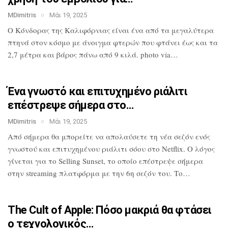
MDimitris
Μάι 19, 2025
Ο Κόνδορας της Καλιφόρνιας είναι ένα από
τα μεγαλύτερα
πτηνά στον κόσμο με
άνοιγμα φτερών που φτάνει έως και τα
2,7
μέτρα και βάρος πάνω από 9 κιλά. photo
via…
Ένα γνωστό και επιτυχημένο ριάλιτι
επέστρεψε σήμερα στο…
MDimitris
Μάι 19, 2025
Από σήμερα θα μπορείτε να απολαύσετε τη
νέα σεζόν ενός
γνωστού και επιτυχημένου
ριάλιτι σόου στο Netflix. Ο λόγος
γίνεται για το Selling Sunset, το οποίο
επέστρεψε σήμερα
στην streaming
πλατφόρμα με την 6η σεζόν του. Το…
The Cult of Apple: Πόσο μακριά θα
φτάσει
ο τεχνολογικός…