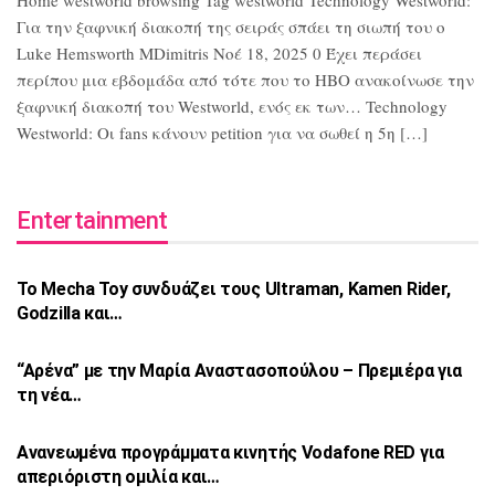
Home westworld browsing Tag westworld Technology Westworld:
Για την ξαφνική διακοπή της σειράς σπάει τη σιωπή του ο
Luke Hemsworth MDimitris Νοέ 18, 2025 0 Έχει περάσει
περίπου μια εβδομάδα από τότε που το HBO ανακοίνωσε την
ξαφνική διακοπή του Westworld, ενός εκ των… Technology
Westworld: Οι fans κάνουν petition για να σωθεί η 5η […]
Entertainment
Το Mecha Toy συνδυάζει τους Ultraman,
Kamen Rider,
Godzilla και…
“Αρένα” με την Μαρία Αναστασοπούλου –
Πρεμιέρα για
τη νέα…
Ανανεωμένα προγράμματα κινητής Vodafone
RED για
απεριόριστη ομιλία και…