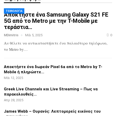
ΤΕΧΝΟΛΟΓΊΑ
Αποκτήστε ένα Samsung Galaxy S21 FE
5G
από το Metro με την T-Mobile με
τεράστια…
MDimitris
Μάι 5, 2025
0
Αν θέλετε να αντικαταστήσετε ένα
παλαιότερο τηλέφωνο,
το Metro by…
Αποκτήστε ένα δωρεάν Pixel 6a από το
Metro by T-
Mobile ή πληρώστε…
Μάι 12, 2025
Greek Live Channels και Live Streaming
– Πως να
παρακολουθείς…
Απρ 28, 2025
James Webb – Ουρανός: Λεπτομερείς
εικόνες του