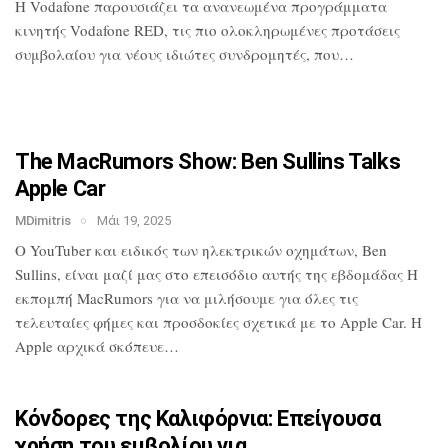
H Vodafone παρουσιάζει τα ανανεωμένα
προγράμματα
κινητής Vodafone RED, τις
πιο ολοκληρωμένες προτάσεις
συμβολαίου
για νέους ιδιώτες συνδρομητές, που…
The MacRumors Show: Ben Sullins Talks
Apple Car
MDimitris
Μάι 19, 2025
Ο YouTuber και ειδικός των ηλεκτρικών
οχημάτων, Ben
Sullins, είναι μαζί μας
στο επεισόδιο αυτής της εβδομάδας Η
εκπομπή MacRumors για να μιλήσουμε για
όλες τις
τελευταίες φήμες και προσδοκίες
σχετικά με το Apple Car. Η
Apple αρχικά
σκόπευε…
Κόνδορες της Καλιφόρνια: Επείγουσα
χρήση του εμβολίου για…