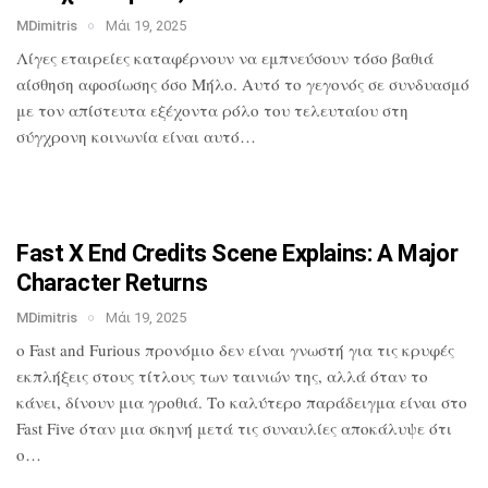
MDimitris
Μάι 19, 2025
Λίγες εταιρείες καταφέρνουν να
εμπνεύσουν τόσο βαθιά
αίσθηση αφοσίωσης
όσο Μήλο. Αυτό το γεγονός σε συνδυασμό
με τον απίστευτα εξέχοντα ρόλο του
τελευταίου στη
σύγχρονη κοινωνία είναι
αυτό…
Fast X End Credits Scene Explains: A
Major
Character Returns
MDimitris
Μάι 19, 2025
ο Fast and Furious προνόμιο δεν είναι
γνωστή για τις κρυφές
εκπλήξεις στους
τίτλους των ταινιών της, αλλά όταν το
κάνει, δίνουν μια γροθιά. Το καλύτερο
παράδειγμα είναι στο
Fast Five όταν μια
σκηνή μετά τις συναυλίες αποκάλυψε ότι
ο…