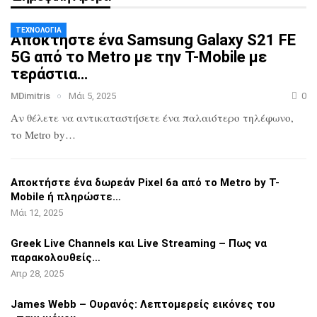
ΤΕΧΝΟΛΟΓΊΑ
Αποκτήστε ένα Samsung Galaxy S21 FE
5G
από το Metro με την T-Mobile με
τεράστια…
MDimitris
Μάι 5, 2025
0
Αν θέλετε να αντικαταστήσετε ένα
παλαιότερο τηλέφωνο,
το Metro by…
Αποκτήστε ένα δωρεάν Pixel 6a από το
Metro by T-
Mobile ή πληρώστε…
Μάι 12, 2025
Greek Live Channels και Live Streaming
– Πως να
παρακολουθείς…
Απρ 28, 2025
James Webb – Ουρανός: Λεπτομερείς
εικόνες του