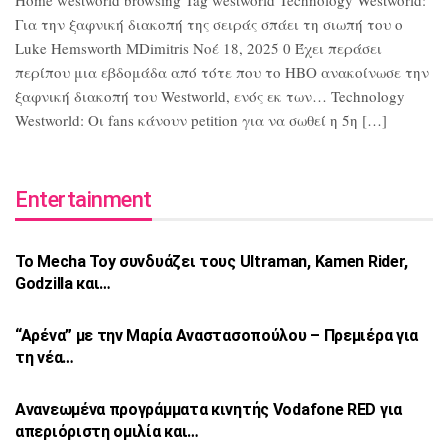
Home westworld browsing Tag westworld Technology Westworld:
Για την ξαφνική διακοπή της σειράς σπάει τη σιωπή του ο
Luke Hemsworth MDimitris Νοέ 18, 2025 0 Έχει περάσει
περίπου μια εβδομάδα από τότε που το HBO ανακοίνωσε την
ξαφνική διακοπή του Westworld, ενός εκ των… Technology
Westworld: Οι fans κάνουν petition για να σωθεί η 5η […]
Entertainment
Το Mecha Toy συνδυάζει τους Ultraman,
Kamen Rider,
Godzilla και…
“Αρένα” με την Μαρία Αναστασοπούλου –
Πρεμιέρα για
τη νέα…
Ανανεωμένα προγράμματα κινητής Vodafone
RED για
απεριόριστη ομιλία και…