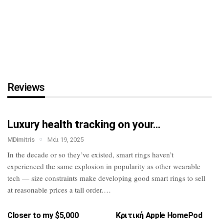
τη…
HTC U23 Pro: Επίσημο με
Snapdragon 7 Gen
1,
κάμερα…
Reviews
Luxury health tracking on your…
MDimitris
Μάι 19, 2025
In the decade or so they’ve existed, smart
rings haven’t
experienced the same
explosion in popularity as other wearable
tech — size constraints make developing
good smart rings to sell
at reasonable
prices a tall order.…
Closer to my $5,000
Κριτική Apple HomePod