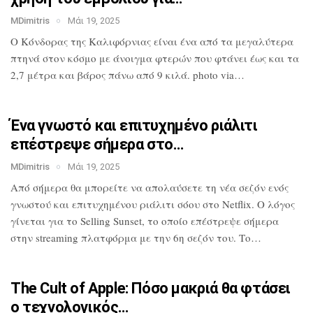
MDimitris
Μάι 19, 2025
Ο Κόνδορας της Καλιφόρνιας είναι ένα από
τα μεγαλύτερα
πτηνά στον κόσμο με
άνοιγμα φτερών που φτάνει έως και τα
2,7
μέτρα και βάρος πάνω από 9 κιλά. photo
via…
Ένα γνωστό και επιτυχημένο ριάλιτι
επέστρεψε σήμερα στο…
MDimitris
Μάι 19, 2025
Από σήμερα θα μπορείτε να απολαύσετε τη
νέα σεζόν ενός
γνωστού και επιτυχημένου
ριάλιτι σόου στο Netflix. Ο λόγος
γίνεται για το Selling Sunset, το οποίο
επέστρεψε σήμερα
στην streaming
πλατφόρμα με την 6η σεζόν του. Το…
The Cult of Apple: Πόσο μακριά θα
φτάσει
ο τεχνολογικός…