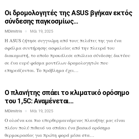
Οι δρομολογητές της ASUS βγήκαν εκτός
σύνδεσης παγκοσμίως…
MDimitris
Μάι 19, 2025
Η ASUS ζήτησε συγγνώμη από τους πελάτες
της για ένα
σφάλμα συντήρησης ασφαλείας
από την πλευρά του
διακομιστή, το οποίο
προκάλεσε απώλεια σύνδεσης δικτύου
σε
ένα ευρύ φάσμα μοντέλων δρομολογητών που
επηρεάζονται. Το πρόβλημα έχει…
Ο πλανήτης σπάει το κλιματικό ορόσημο
του 1,5C: Αναμένεται…
MDimitris
Μάι 19, 2025
O ολοένα και πιο υπερθερμαινόμενος πλανήτης μας
είναι
πλέον πολύ πιθανό να σπάσει ένα
βασικό ορόσημο
θερμοκρασίας για πρώτη
φορά μέσα στα…