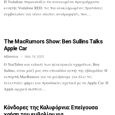
H Vodafone παρουσιάζει τα ανανεωμένα
προγράμματα
κινητής Vodafone RED, τις
πιο ολοκληρωμένες προτάσεις
συμβολαίου
για νέους ιδιώτες συνδρομητές, που…
The MacRumors Show: Ben Sullins Talks
Apple Car
MDimitris
Μάι 19, 2025
Ο YouTuber και ειδικός των ηλεκτρικών
οχημάτων, Ben
Sullins, είναι μαζί μας
στο επεισόδιο αυτής της εβδομάδας Η
εκπομπή MacRumors για να μιλήσουμε για
όλες τις
τελευταίες φήμες και προσδοκίες
σχετικά με το Apple Car. Η
Apple αρχικά
σκόπευε…
Κόνδορες της Καλιφόρνια: Επείγουσα
χρήση του εμβολίου για…