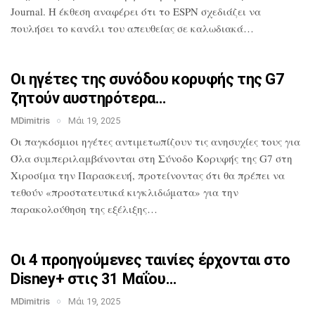
Journal. Η έκθεση αναφέρει ότι το
ESPN σχεδιάζει να
πουλήσει το κανάλι του
απευθείας σε καλωδιακά…
Οι ηγέτες της συνόδου κορυφής της G7
ζητούν αυστηρότερα…
MDimitris
Μάι 19, 2025
Οι παγκόσμιοι ηγέτες αντιμετωπίζουν τις
ανησυχίες τους για
Όλα
συμπεριλαμβάνονται στη Σύνοδο Κορυφής
της G7 στη
Χιροσίμα την Παρασκευή,
προτείνοντας ότι θα πρέπει να
τεθούν
«προστατευτικά κιγκλιδώματα» για την
παρακολούθηση της εξέλιξης…
Οι 4 προηγούμενες ταινίες έρχονται στο
Disney+ στις 31 Μαΐου…
MDimitris
Μάι 19, 2025