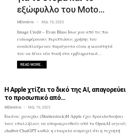
εξώφυλλο του Moto…
MDimitris
Μάι 19, 2025
Image Credit – Evan Blass Ίσως μια από
τις πιο
ενδιαφέρουσες περιπτώσεις
χρήσης του
αναδιπλούμενου παράγοντα
είναι η ικανότητά
του να δίνει νέα
πνοή στα εμβληματικά…
READ MORE…
Η Apple χτίζει το δικό της AI,
απαγορεύει
το προσωπικό από…
MDimitris
Μάι 19, 2025
Εικόνα: χανοχίκι (Shutterstock)Η Apple
έχει προειδοποιήσει
τους υπαλλήλους να
απομακρυνθούν από το OpenAI ιογενές
chatbot ChatGPT καθώς η εταιρεία
ανησυχεί ότι η τεχνητή