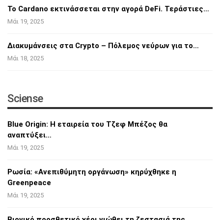
Το Cardano εκτινάσσεται στην αγορά DeFi.
Τεράστιες…
Μάι 19, 2025
Διακυμάνσεις στα Crypto – Πόλεμος νεύρων για
το…
Μάι 18, 2025
Sciense
Blue Origin: Η εταιρεία του Τζεφ Μπέζος θα
αναπτύξει…
Μάι 19, 2025
Ρωσία: «Ανεπιθύμητη οργάνωση» κηρύχθηκε η
Greenpeace
Μάι 19, 2025
Βιονικό προσθετικό χέρι νιώθει τη ζεστασιά
της