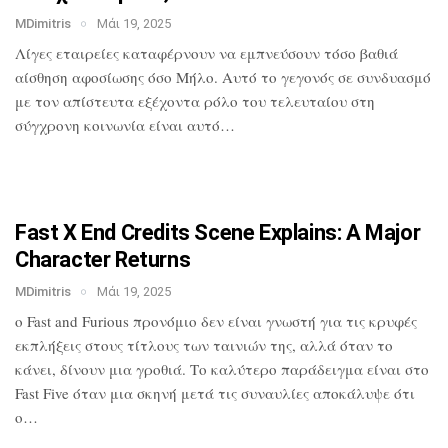
MDimitris
Μάι 19, 2025
Λίγες εταιρείες καταφέρνουν να
εμπνεύσουν τόσο βαθιά
αίσθηση αφοσίωσης
όσο Μήλο. Αυτό το γεγονός σε συνδυασμό
με τον απίστευτα εξέχοντα ρόλο του
τελευταίου στη
σύγχρονη κοινωνία είναι
αυτό…
Fast X End Credits Scene Explains: A
Major
Character Returns
MDimitris
Μάι 19, 2025
ο Fast and Furious προνόμιο δεν είναι
γνωστή για τις κρυφές
εκπλήξεις στους
τίτλους των ταινιών της, αλλά όταν το
κάνει, δίνουν μια γροθιά. Το καλύτερο
παράδειγμα είναι στο
Fast Five όταν μια
σκηνή μετά τις συναυλίες αποκάλυψε ότι
ο…