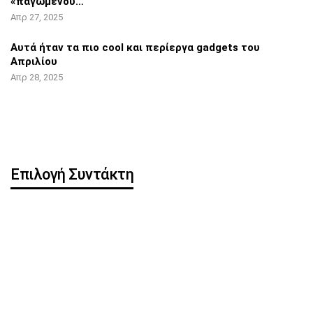
«παγωμένου…
Απρ 27, 2025
Αυτά ήταν τα πιο cool και περίεργα
gadgets του
Απριλίου
Απρ 28, 2025
Επιλογή Συντάκτη
Η OpenAI κυκλοφορεί
Pixel 8 Pro: Hands-on
δωρεάν ChatGPT app για
βίντεο αποκάλυψε…
iOS
iOS 16.5: Όλες οι νέες
iPhone: Νέα λειτουργία
λειτουργίες
μπορεί να
κλωνοποιήσει