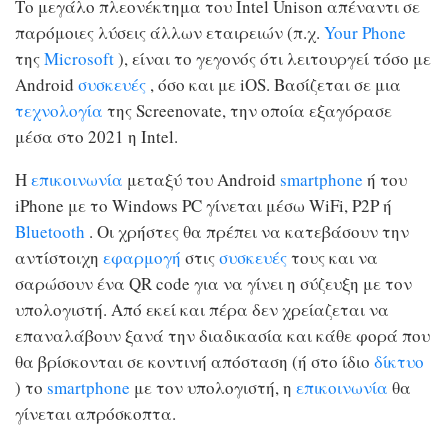
Το μεγάλο πλεονέκτημα του Intel Unison απέναντι σε
παρόμοιες λύσεις άλλων εταιρειών (π.χ.
Your Phone
της
Microsoft
), είναι το γεγονός ότι λειτουργεί τόσο με
Android
συσκευές
, όσο και με iOS. Βασίζεται σε μια
τεχνολογία
της Screenovate, την οποία εξαγόρασε
μέσα στο 2021 η Intel.
Η
επικοινωνία
μεταξύ του Android
smartphone
ή του
iPhone με το Windows PC γίνεται μέσω WiFi, P2P ή
Bluetooth
. Οι χρήστες θα πρέπει να κατεβάσουν την
αντίστοιχη
εφαρμογή
στις
συσκευές
τους και να
σαρώσουν ένα QR code για να γίνει η σύζευξη με τον
υπολογιστή. Από εκεί και πέρα δεν χρείαζεται να
επαναλάβουν ξανά την διαδικασία και κάθε φορά που
θα βρίσκονται σε κοντινή απόσταση (ή στο ίδιο
δίκτυο
) το
smartphone
με τον υπολογιστή, η
επικοινωνία
θα
γίνεται απρόσκοπτα.