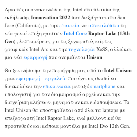
Αρκετές οι ανακοινώσεις της Intel στο πλαίσιο της
Innnovation 2022
εκδήλωσης
που διεξάγεται στο San
Jose (California), με την
εταιρεία
να
αποκαλύπτει
τη
Intel Core
Raptor Lake (13th
νέα γενιά επεξεργαστών
Gen)
, λεπτομέρειες για τις ξεχωριστές κάρτες
γραφικών Intel Arc και την
τεχνολογία
XeSS, αλλά και
Unison
μια νέα
εφαρμογή
που ονομάζεται
.
Intel Unison
Θα ξεκινήσουμε την περιήγηση μας από το
, μια
εφαρμογή
–
εργαλείο
που έχει ως σκοπό να
διευκολύνει την
επικοινωνία
μεταξύ
smartphone
και
υπολογιστή για τον διαμοιρασμό αρχείων και την
διαχείριση κλήσεων, μηνυμάτων και ειδοποιήσεων. Το
Intel Unison θα υποστηρίζεται από όλα τα laptops με
επεξεργαστή Intel Raptor Lake, ενώ μελλοντικά θα
προστεθούν και κάποια μοντέλα με Intel Evo 12th Gen.