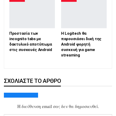
Προστασία των
Η Logitech θα
incognito tabs με
παρουσιάσει δική της
δακτυλικό αποτύπωμα
Android φορητή
στις συσκευές Android
συσκευή για game
streaming
ΣΧΟΛΙΆΣΤΕ ΤΟ ΆΡΘΡΟ
Ακύρωση απάντησης
Η διεύθυνση email σας δεν θα δημοσιευθεί.