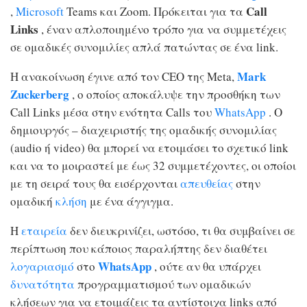
Call
,
Microsoft
Teams και Zoom. Πρόκειται για τα
Links
, έναν απλοποιημένο τρόπο για να συμμετέχεις
σε ομαδικές συνομιλίες απλά πατώντας σε ένα link.
Mark
Η ανακοίνωση έγινε από τον CEO της Meta,
Zuckerberg
, ο οποίος αποκάλυψε την προσθήκη των
Call Links μέσα στην ενότητα Calls του
WhatsApp
. Ο
δημιουργός – διαχειριστής της ομαδικής συνομιλίας
(audio ή video) θα μπορεί να ετοιμάσει το σχετικό link
και να το μοιραστεί με έως 32 συμμετέχοντες, οι οποίοι
με τη σειρά τους θα εισέρχονται
απευθείας
στην
ομαδική
κλήση
με ένα άγγιγμα.
Η
εταιρεία
δεν διευκρινίζει, ωστόσο, τι θα συμβαίνει σε
περίπτωση που κάποιος παραλήπτης δεν διαθέτει
WhatsApp
λογαριασμό
στο
, oύτε αν θα υπάρχει
δυνατότητα
προγραμματισμού των ομαδικών
κλήσεων για να ετοιμάζεις τα αντίστοιχα links από