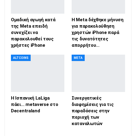
Ομαδική αγωγή κατά
Η Meta δέχθηκε μήνυση
της Meta επειδή
για παρακολούθηση
συνεχίζει να
χρηστών iPhone παρά
παρακολουθεί τους
τις δυνατότητες
χρήστες iPhone
απορρήτου…
ALTCOINS
META
Η Ισπανική LaLiga
Συνεργατικές
πάει… metaverse στο
διαφημίσεις για τις
Decentraland
παραδόσεις στην
περιοχή των
καταναλωτών