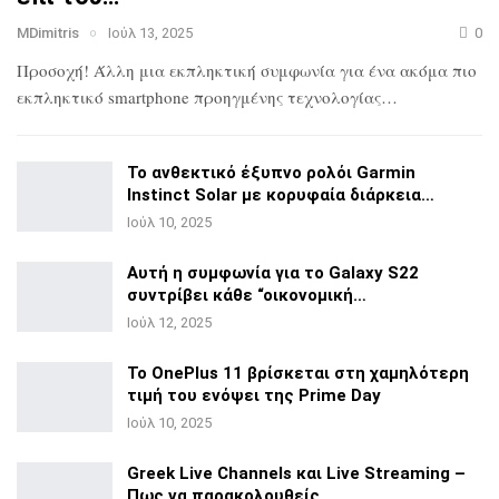
MDimitris
Ιούλ 13, 2025
0
Προσοχή! Άλλη μια εκπληκτική συμφωνία για ένα ακόμα πιο
εκπληκτικό smartphone προηγμένης τεχνολογίας…
Το ανθεκτικό έξυπνο ρολόι Garmin
Instinct Solar με
κορυφαία διάρκεια…
Ιούλ 10, 2025
Αυτή η συμφωνία για το Galaxy S22
συντρίβει κάθε
“οικονομική…
Ιούλ 12, 2025
Το OnePlus 11 βρίσκεται στη χαμηλότερη
τιμή του ενόψει της
Prime Day
Ιούλ 10, 2025
Greek Live Channels και Live Streaming –
Πως να
παρακολουθείς…