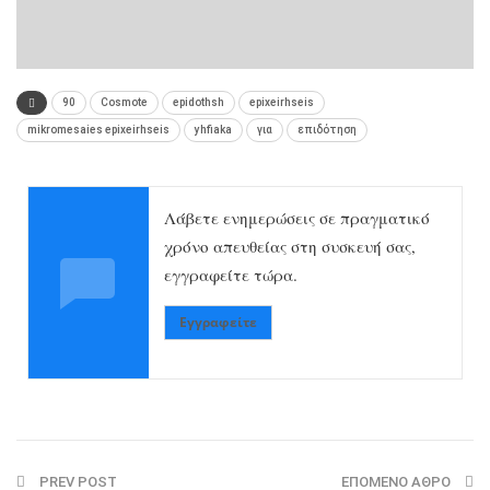
90
Cosmote
epidothsh
epixeirhseis
mikromesaies epixeirhseis
yhfiaka
για
επιδότηση
Λάβετε ενημερώσεις σε πραγματικό
χρόνο απευθείας στη συσκευή σας,
εγγραφείτε τώρα.
Εγγραφείτε
PREV POST
ΕΠΌΜΕΝΟ ΆΘΡΟ