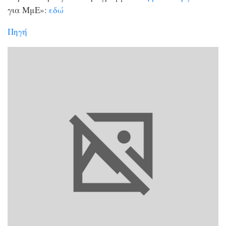
για ΜμΕ»:
εδώ
Πηγή