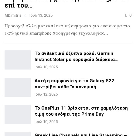
επί του…
MDimitris
Ιούλ 13, 2025
0
Προσοχή! Άλλη μια εκπληκτική συμφωνία για ένα ακόμα πιο
εκπληκτικό smartphone προηγμένης τεχνολογίας…
Το ανθεκτικό έξυπνο ρολόι Garmin
Instinct Solar με
κορυφαία διάρκεια…
Ιούλ 10, 2025
Αυτή η συμφωνία για το Galaxy S22
συντρίβει κάθε
“οικονομική…
Ιούλ 12, 2025
Το OnePlus 11 βρίσκεται στη χαμηλότερη
τιμή του ενόψει της
Prime Day
Ιούλ 10, 2025
Greek Live Channels και Live Streaming –