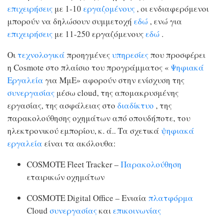
επιχειρήσεις
με 1-10
εργαζομένους
, οι ενδιαφερόμενοι
μπορούν να δηλώσουν συμμετοχή
εδώ
, ενώ για
επιχειρήσεις
με 11-250 εργαζόμενους
εδώ
.
Οι
τεχνολογικά
προηγμένες
υπηρεσίες
που προσφέρει
η Cosmote στο πλαίσιο του προγράμματος «
Ψηφιακά
Εργαλεία
για ΜμΕ» αφορούν στην ενίσχυση της
συνεργασίας
μέσω cloud, της απομακρυσμένης
εργασίας, της ασφάλειας στο
διαδίκτυο
, της
παρακολούθησης οχημάτων από οπουδήποτε, του
ηλεκτρονικού εμπορίου, κ. ά.. Τα σχετικά
ψηφιακά
εργαλεία
είναι τα ακόλουθα:
COSMOTE Fleet Tracker –
Παρακολούθηση
εταιρικών οχημάτων
COSMOTE Digital Office – Ενιαία
πλατφόρμα
Cloud
συνεργασίας
και
επικοινωνίας