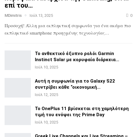
επί του…
MDimitris
Ιούλ 13, 2025
0
Προσοχή! Άλλη μια εκπληκτική συμφωνία για ένα ακόμα πιο
εκπληκτικό smartphone προηγμένης τεχνολογίας…
Το ανθεκτικό έξυπνο ρολόι Garmin
Instinct Solar με
κορυφαία διάρκεια…
Ιούλ 10, 2025
Αυτή η συμφωνία για το Galaxy S22
συντρίβει κάθε
“οικονομική…
Ιούλ 12, 2025
Το OnePlus 11 βρίσκεται στη χαμηλότερη
τιμή του ενόψει της
Prime Day
Ιούλ 10, 2025
Greek Live Channels και Live Streaming –