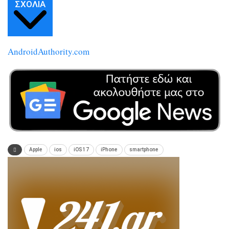
ΣΧΌΛΙΑ
AndroidAuthority.com
Apple
ios
iOS 17
iPhone
smartphone