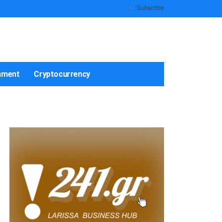
Subscribe
nment
Cryptocurrency