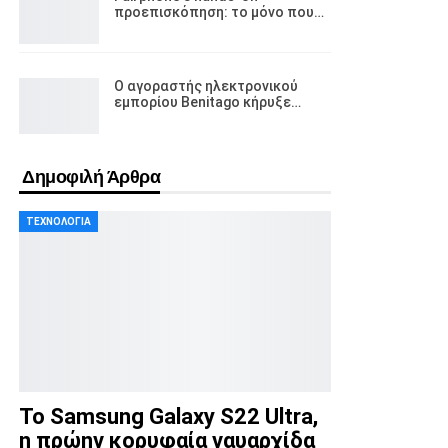
προεπισκόπηση: το μόνο που…
Ο αγοραστής ηλεκτρονικού
εμπορίου Benitago κήρυξε…
Δημοφιλή Άρθρα
ΤΕΧΝΟΛΟΓΊΑ
Το Samsung Galaxy S22 Ultra,
η πρώην κορυφαία ναυαρχίδα