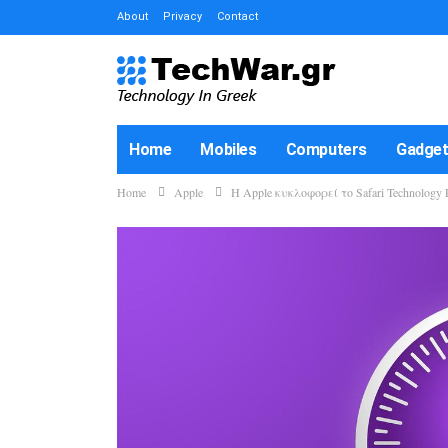
About
Privacy
Contact
Home
Mobiles
Computers
Gadge
Home
Apple
Η Apple κυκλοφορεί το Safari Technolog
How-To