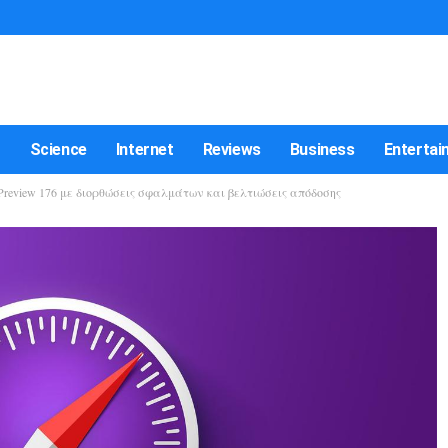
t
Science
Internet
Reviews
Business
Entertai
y Preview 176 με διορθώσεις σφαλμάτων και βελτιώσεις απόδοσης