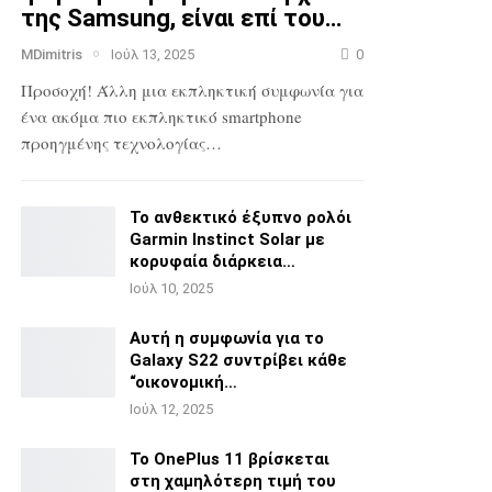
της Samsung, είναι επί του…
MDimitris
Ιούλ 13, 2025
0
Προσοχή! Άλλη μια εκπληκτική συμφωνία για
ένα ακόμα πιο
εκπληκτικό smartphone
προηγμένης τεχνολογίας…
Το ανθεκτικό έξυπνο ρολόι
Garmin Instinct Solar με
κορυφαία διάρκεια…
Ιούλ 10, 2025
Αυτή η συμφωνία για το
Galaxy S22 συντρίβει κάθε
“οικονομική…
Ιούλ 12, 2025
Το OnePlus 11 βρίσκεται
στη χαμηλότερη τιμή του