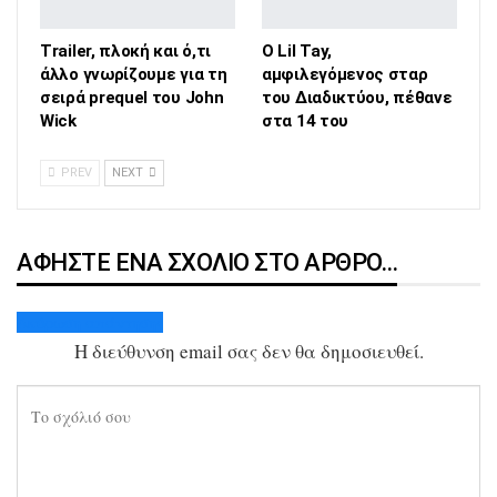
Trailer, πλοκή και ό,τι
Ο Lil Tay,
άλλο γνωρίζουμε για τη
αμφιλεγόμενος σταρ
σειρά prequel του John
του Διαδικτύου, πέθανε
Wick
στα 14 του
PREV
NEXT
ΑΦΉΣΤΕ ΈΝΑ ΣΧΌΛΙΟ ΣΤΟ ΆΡΘΡΟ…
Ακύρωση απάντησης
Η διεύθυνση email σας δεν θα δημοσιευθεί.