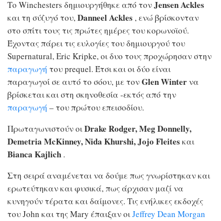
Jensen Ackles
Το Winchesters δημιουργήθηκε από τον
Danneel Ackles
και τη σύζυγό του,
, ενώ βρίσκονταν
στο σπίτι τους τις πρώτες ημέρες του κορωνοϊού.
Έχοντας πάρει τις ευλογίες του δημιουργού του
Supernatural, Eric Kripke, οι δυο τους προχώρησαν στην
παραγωγή
του prequel. Έτσι και οι δύο είναι
Glen Winter
παραγωγοί σε αυτό το σόου, με τον
να
βρίσκεται και στη σκηνοθεσία -εκτός από την
παραγωγή
– του πρώτου επεισοδίου.
Drake Rodger, Meg Donnelly,
Πρωταγωνιστούν οι
Demetria McKinney, Nida Khurshi, Jojo Fleites
και
Bianca Kajlich
.
Στη σειρά αναμένεται να δούμε πως γνωρίστηκαν και
ερωτεύτηκαν και φυσικά, πως άρχισαν μαζί να
κυνηγούν τέρατα και δαίμονες. Τις ενήλικες εκδοχές
του John και της Mary έπαιξαν οι
Jeffrey Dean Morgan