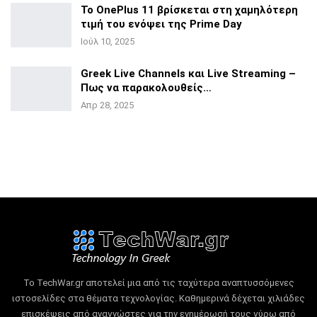
Το OnePlus 11 βρίσκεται στη χαμηλότερη
τιμή του ενόψει της
Prime Day
Ιούλ 10, 2025
Greek Live Channels και Live Streaming –
Πως να
παρακολουθείς…
Απρ 28, 2025
Το TechWar.gr αποτελεί μια από τις ταχύτερα αναπτυσσόμενες
ιστοσελίδες στα θέματα τεχνολογίας.
Καθημερινά δέχεται χιλιάδες
επισκέψεις από αναγνώστες για την ενημέρωσή τους γύρω από