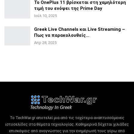
Το OnePlus 11 βρίσκεται στη χαμηλότερη
τιμή του ενόψει της
Prime Day
Ιούλ 10, 2025
Greek Live Channels και Live Streaming –
Πως να
παρακολουθείς…
Απρ 28, 2025
Το TechWar.gr αποτελεί μια από τις ταχύτερα αναπτυσσόμενες
ιστοσελίδες στα θέματα τεχνολογίας.
Καθημερινά δέχεται χιλιάδες
επισκέψεις από αναγνώστες για την ενημέρωσή τους γύρω από