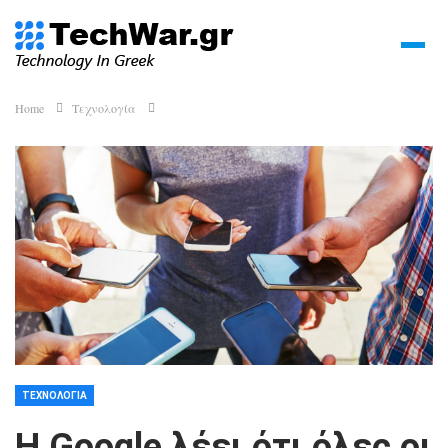
Home
Τεχνολογία
ΤΕΧΝΟΛΟΓΊΑ
Η Google λέει ότι όλες οι