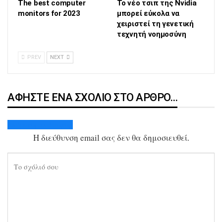
The best computer
Το νέο τσιπ της Nvidia
monitors for 2023
μπορεί εύκολα να
χειριστεί τη γενετική
τεχνητή νοημοσύνη
PREV
NEXT
ΑΦΉΣΤΕ ΈΝΑ ΣΧΌΛΙΟ ΣΤΟ ΆΡΘΡΟ…
Ακύρωση απάντησης
Η διεύθυνση email σας δεν θα δημοσιευθεί.