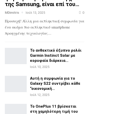
της Samsung, είναι επί του…
MDimitris
Ιούλ 13, 2025
0
Προσοχή! Άλλη μια εκπληκτική συμφωνία για
ένα ακόμα πιο
εκπληκτικό smartphone
προηγμένης τεχνολογίας…
Το ανθεκτικό έξυπνο ρολόι
Garmin Instinct Solar με
κορυφαία διάρκεια…
Ιούλ 10, 2025
Αυτή η συμφωνία για το
Galaxy S22 συντρίβει κάθε
“οικονομική…
Ιούλ 12, 2025
Το OnePlus 11 βρίσκεται
στη χαμηλότερη τιμή του