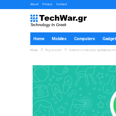
About
Privacy
Contact
Home
Mobiles
Computers
Gadge
Home
Τεχνολογία
Αποκτά αυτόκλητα πρόσβαση στο 
How-To