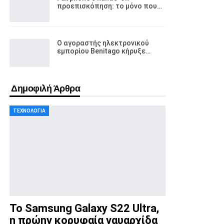
προεπισκόπηση: το μόνο που…
Ο αγοραστής ηλεκτρονικού
εμπορίου Benitago κήρυξε…
Δημοφιλή Άρθρα
ΤΕΧΝΟΛΟΓΊΑ
Το Samsung Galaxy S22 Ultra,
η πρώην κορυφαία ναυαρχίδα