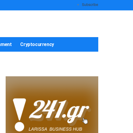
Subscribe
nment
Cryptocurrency