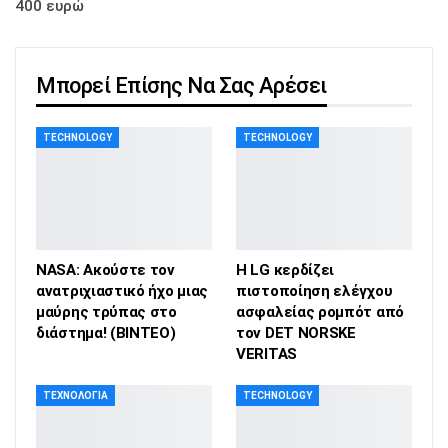
400 ευρώ
Μπορεί Επίσης Να Σας Αρέσει
TECHNOLOGY
TECHNOLOGY
NASA: Ακούστε τον
Η LG κερδίζει
ανατριχιαστικό ήχο μιας
πιστοποίηση ελέγχου
μαύρης τρύπας στο
ασφαλείας ρομπότ από
διάστημα! (ΒΙΝΤΕΟ)
τον DET NORSKE
VERITAS
ΤΕΧΝΟΛΟΓΊΑ
TECHNOLOGY