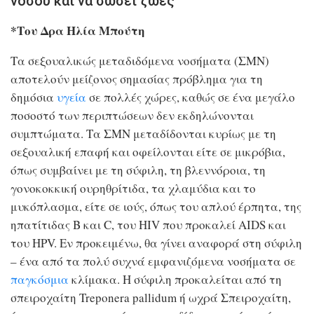
νόσου και να σώσει ζωές
*Του Δρα Ηλία Μπούτη
Τα σεξουαλικώς μεταδιδόμενα νοσήματα (ΣΜΝ)
αποτελούν μείζονος σημασίας πρόβλημα για τη
δημόσια
υγεία
σε πολλές χώρες, καθώς σε ένα μεγάλο
ποσοστό των περιπτώσεων δεν εκδηλώνονται
συμπτώματα. Τα ΣΜΝ μεταδίδονται κυρίως με τη
σεξουαλική επαφή και οφείλονται είτε σε μικρόβια,
όπως συμβαίνει με τη σύφιλη, τη βλεννόροια, τη
γονοκοκκική ουρηθρίτιδα, τα χλαμύδια και το
μυκόπλασμα, είτε σε ιούς, όπως του απλού έρπητα, της
ηπατίτιδας Β και C, του HIV που προκαλεί AIDS και
του HPV. Εν προκειμένω, θα γίνει αναφορά στη σύφιλη
– ένα από τα πολύ συχνά εμφανιζόμενα νοσήματα σε
παγκόσμια
κλίμακα. Η σύφιλη προκαλείται από τη
σπειροχαίτη Treponera pallidum ή ωχρά Σπειροχαίτη,