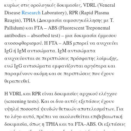
κυρίως στις ορολογικές δοκιμασίες, VDRL (Veneral
Disease
Research
Laboratory), RPR (Rapid Plasma
Reagin), TPHA (Δοκιμασία αιμοσυγκόλλησης με T.
Pallidum) και FTA – ABS (Fluorescent Treponemal
antibodies – absorbed test) – μια δοκιμασία έμμεσου
ανοσοφθορισμού. Η FTA – ABS μπορεί να ανιχνεύει
IgG ή IgM αντισώματα. IgM αντισώματα
ανιχνεύονται σε περιπτώσεις πρόσφατης λοίμωξης,
ενώ IgG αντισώματα εμφανίζονται αργότερα και
παραμένουν ακόμη και σε περιπτώσεις που έχουν
θεραπευθεί.
Η VDRL και RPR είναι δοκιμασίες αρχικού ελέγχου
(screening tests). Και οι δυο αυτές εξετάσεις έχουν
υψηλά ποσοστά ψευδών θετικών αποτελεσμάτων. Για
το λόγο αυτό, πρέπει να ακολουθείται επιβεβαιωτική
δοκιμασία, όπως η TPHA και τα FTA–ABS. Οι εξετάσεις