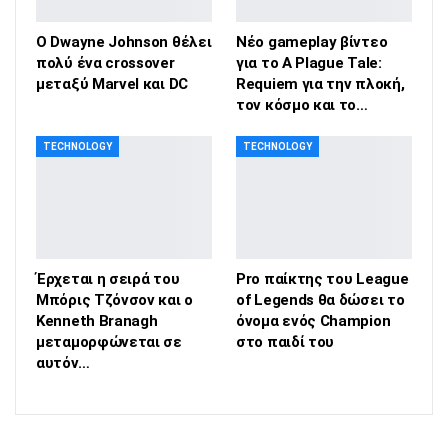
O Dwayne Johnson θέλει
Νέο gameplay βίντεο
πολύ ένα crossover
για το A Plague Tale:
μεταξύ Marvel και DC
Requiem για την πλοκή,
τον κόσμο και το…
TECHNOLOGY
TECHNOLOGY
Έρχεται η σειρά του
Pro παίκτης του League
Μπόρις Τζόνσον και ο
of Legends θα δώσει το
Kenneth Branagh
όνομα ενός Champion
μεταμορφώνεται σε
στο παιδί του
αυτόν…