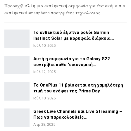
Προσοχή! Άλλη μια εκπληκτική συμφωνία για ένα ακόμα πιο
εκπληκτικό smartphone προηγμένης τεχνολογίας…
Το ανθεκτικό έξυπνο ρολόι Garmin
Instinct Solar με
κορυφαία διάρκεια…
Ιούλ 10, 2025
Αυτή η συμφωνία για το Galaxy S22
συντρίβει κάθε
“οικονομική…
Ιούλ 12, 2025
Το OnePlus 11 βρίσκεται στη χαμηλότερη
τιμή του ενόψει της
Prime Day
Ιούλ 10, 2025
Greek Live Channels και Live Streaming –
Πως να
παρακολουθείς…
Απρ 28, 2025