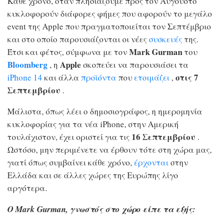
Κάθε χρόνο, όταν πλησιάζουμε προς τον Αύγουστο
κυκλοφορούν διάφορες φήμες που αφορούν το μεγάλο
event της Apple που πραγματοποιείται τον Σεπτέμβριο
και στο οποίο παρουσιάζονται οι νέες
συσκευές
της.
Mark Gurman
Έτσι και φέτος, σύμφωνα με τον
του
Bloomberg
Apple
, η
σκοπεύει να παρουσιάσει τα
στις 7
iPhone 14
και άλλα
προϊόντα
που
ετοιμάζει
,
Σεπτεμβρίου
.
Μάλιστα, όπως λέει ο δημοσιογράφος, η ημερομηνία
κυκλοφορίας για τα νέα iPhone, στην Αμερική
16 Σεπτεμβρίου
τουλάχιστον, έχει οριστεί για τις
.
Ωστόσο, μην περιμένετε να έρθουν τότε στη χώρα μας,
γιατί όπως συμβαίνει κάθε χρόνο,
έρχονται
στην
Ελλάδα και σε άλλες χώρες της Ευρώπης λίγο
αργότερα.
Ο Mark Gurman, γνωστός στο χώρο είπε τα εξής: