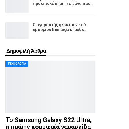
προεπισκόπηση: το μόνο που…
Ο αγοραστής ηλεκτρονικού
εμπορίου Benitago κήρυξε…
Δημοφιλή Άρθρα
ΤΕΧΝΟΛΟΓΊΑ
Το Samsung Galaxy S22 Ultra,
η πρώην κορυφαία ναυαρχίδα