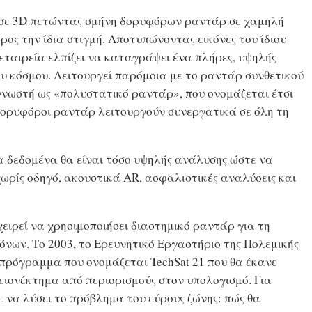
η σε 3D πετώντας σμήνη δορυφόρων ραντάρ σε χαμηλή
μέρος την ίδια στιγμή. Αποτυπώνοντας εικόνες του ίδιου
 εταιρεία ελπίζει να καταγράψει ένα πλήρες, υψηλής
υ κόσμου. Λειτουργεί παρόμοια με το ραντάρ συνθετικού
 γνωστή ως «πολυστατικό ραντάρ», που ονομάζεται έτσι
δορυφόροι ραντάρ λειτουργούν συνεργατικά σε όλη τη
α δεδομένα θα είναι τόσο υψηλής ανάλυσης ώστε να
ωρίς οδηγό, ακουστικά AR, ασφαλιστικές αναλύσεις και
χειρεί να χρησιμοποιήσει διαστημικό ραντάρ για τη
νων. Το 2003, το Ερευνητικό Εργαστήριο της Πολεμικής
 πρόγραμμα που ονομάζεται TechSat 21 που θα έκανε
μειονέκτημα από περιορισμούς στον υπολογισμό. Για
ε να λύσει το πρόβλημα του εύρους ζώνης: πώς θα