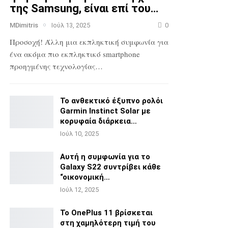
της Samsung, είναι επί του…
MDimitris
Ιούλ 13, 2025
0
Προσοχή! Άλλη μια εκπληκτική συμφωνία για
ένα ακόμα πιο
εκπληκτικό smartphone
προηγμένης τεχνολογίας…
Το ανθεκτικό έξυπνο ρολόι
Garmin Instinct Solar με
κορυφαία διάρκεια…
Ιούλ 10, 2025
Αυτή η συμφωνία για το
Galaxy S22 συντρίβει κάθε
“οικονομική…
Ιούλ 12, 2025
Το OnePlus 11 βρίσκεται
στη χαμηλότερη τιμή του