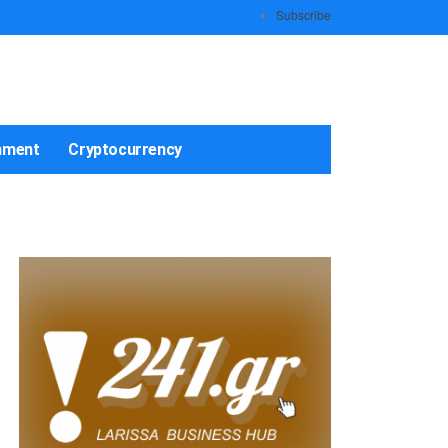
Subscribe
nment
Cryptocurrency