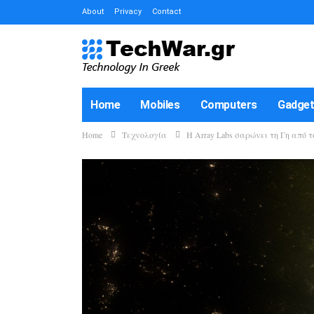
About
Privacy
Contact
Home
Mobiles
Computers
Gadge
Home
Τεχνολογία
Η Array Labs σαρώνει τη Γη από 
How-To