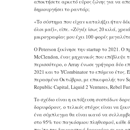
αποκτήσετε αρκετό εύρος ζώνης για να απ
δημιουργήσει το ραντάρ;
«Το σύστημα που είχαν καταλήξει ήταν δέκ
όλοι μαζί», είπε. «Ζύγιζε ίσως 20 κιλά, χρει
μικρογραφίας μου έχει 100 φορές μεγαλύτε
Ο Peterson ξεκίνησε την startup το 2021. Ο
McClendon, ένας μηχανικός που επέβλεψε τ
περισσότερο, ο Array ένωσε γρήγορα δύο ε
2021 και το YCombinator το επόμενο έτος.
περασμένο Οκτώβριο, με επικεφαλής τον Ser
Republic Capital, Liquid 2 Ventures, Rebel F
Το σχέδιο είναι η εκτόξευση συστάδων δορ
δορυφόρους. ο τελικός στόχος είναι να ξεκι
ένα σύμπλεγμα θα είναι ικανό να συλλαμβά
στο 95% του παγκόσμιου πληθυσμού, κάθε δύο
πρώτο της δοκιμαστικό δορυφόρο σε μια απ