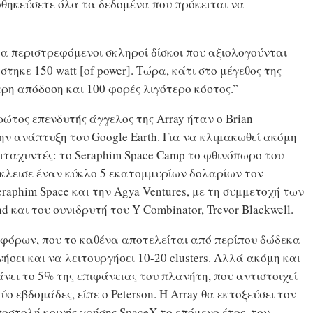
οθηκεύσετε όλα τα δεδομένα που πρόκειται να
α περιστρεφόμενοι σκληροί δίσκοι που αξιολογούνται
άστηκε 150 watt [of power]. Τώρα, κάτι στο μέγεθος της
ρη απόδοση και 100 φορές λιγότερο κόστος.”
 πρώτος επενδυτής άγγελος της Array ήταν ο Brian
ην ανάπτυξη του Google Earth. Για να κλιμακωθεί ακόμη
πιταχυντές: το Seraphim Space Camp το φθινόπωρο του
 Έκλεισε έναν κύκλο 5 εκατομμυρίων δολαρίων τον
aphim Space και την Agya Ventures, με τη συμμετοχή των
und και του συνιδρυτή του Y Combinator, Trevor Blackwell.
υφόρων, που το καθένα αποτελείται από περίπου δώδεκα
νήσει και να λειτουργήσει 10-20 clusters. Αλλά ακόμη και
νει το 5% της επιφάνειας του πλανήτη, που αντιστοιχεί
 εβδομάδες, είπε ο Peterson. Η Array θα εκτοξεύσει τον
οστολή κοινής χρήσης SpaceX το επόμενο έτος, τον