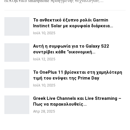
εκπληκτικό smartphone προηγμένης τεχνολογίας…
Το ανθεκτικό έξυπνο ρολόι Garmin
Instinct Solar με
κορυφαία διάρκεια…
Ιούλ 10, 2025
Αυτή η συμφωνία για το Galaxy S22
συντρίβει κάθε
“οικονομική…
Ιούλ 12, 2025
Το OnePlus 11 βρίσκεται στη χαμηλότερη
τιμή του ενόψει της
Prime Day
Ιούλ 10, 2025
Greek Live Channels και Live Streaming –
Πως να
παρακολουθείς…
Απρ 28, 2025