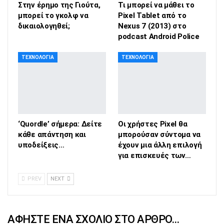
Στην έρημο της Γιούτα,
Τι μπορεί να μάθει το
μπορεί το γκολφ να
Pixel Tablet από το
δικαιολογηθεί;
Nexus 7 (2013) στο
podcast Android Police
ΤΕΧΝΟΛΟΓΊΑ
ΤΕΧΝΟΛΟΓΊΑ
‘Quordle’ σήμερα: Δείτε
Οι χρήστες Pixel θα
κάθε απάντηση και
μπορούσαν σύντομα να
υποδείξεις…
έχουν μια άλλη επιλογή
για επισκευές των…
PREV
NEXT
ΑΦΉΣΤΕ ΈΝΑ ΣΧΌΛΙΟ ΣΤΟ ΆΡΘΡΟ…