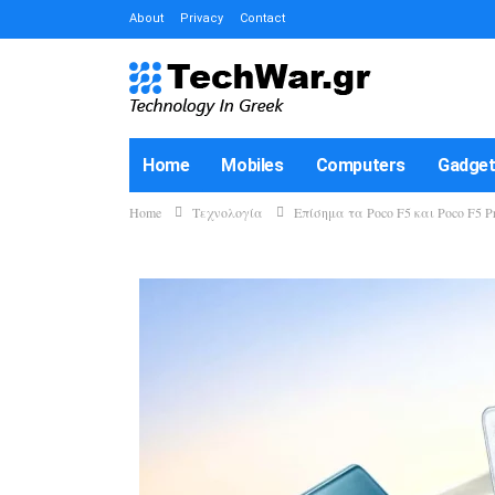
About
Privacy
Contact
Home
Mobiles
Computers
Gadge
Home
Τεχνολογία
Επίσημα τα Poco F5 και Poco F5 P
How-To