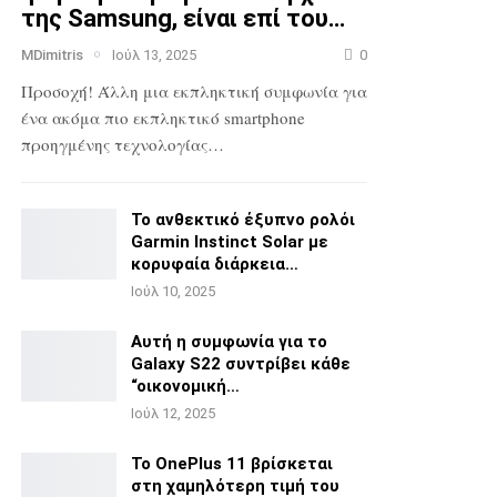
της Samsung, είναι επί του…
MDimitris
Ιούλ 13, 2025
0
Προσοχή! Άλλη μια εκπληκτική συμφωνία για
ένα ακόμα πιο
εκπληκτικό smartphone
προηγμένης τεχνολογίας…
Το ανθεκτικό έξυπνο ρολόι
Garmin Instinct Solar με
κορυφαία διάρκεια…
Ιούλ 10, 2025
Αυτή η συμφωνία για το
Galaxy S22 συντρίβει κάθε
“οικονομική…
Ιούλ 12, 2025
Το OnePlus 11 βρίσκεται
στη χαμηλότερη τιμή του