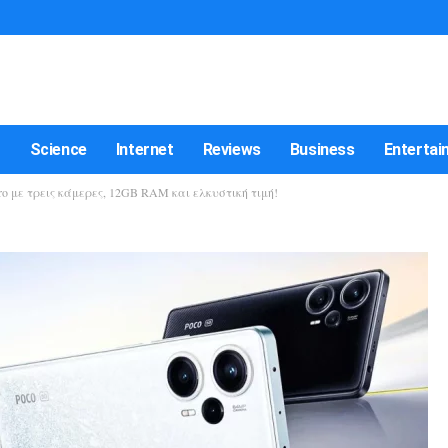
t
Science
Internet
Reviews
Business
Entertai
ro με τρεις κάμερες, 12GB RAM και ελκυστική τιμή!