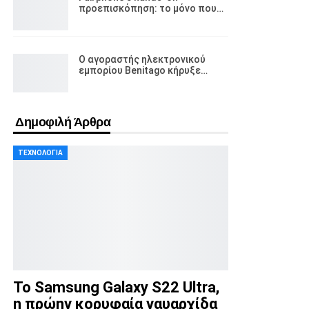
προεπισκόπηση: το μόνο που…
Ο αγοραστής ηλεκτρονικού
εμπορίου Benitago κήρυξε…
Δημοφιλή Άρθρα
ΤΕΧΝΟΛΟΓΊΑ
Το Samsung Galaxy S22 Ultra,
η πρώην κορυφαία ναυαρχίδα