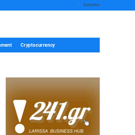
Subscribe
nment
Cryptocurrency