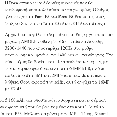
Poco
Η
αποκάλυψε δύο νέες συσκευές που θα
κυκλοφορήσουν πολύ σύντομα παγκοσμίως. Ο λόγος
Poco F5
Poco F5 Pro
γίνεται για τα
και
με τις τιμές
τους να ξεκινούν από τα $379 και $449 αντίστοιχα.
Αρχικά, το μεγάλο «αδερφάκι», το Pro, έρχεται με μία
μεγάλη AMOLED οθόνη των 6,6 ιντσών ανάλυσης
3200×1440 που υποστηρίζει 120Hz στο ρυθμό
ανανέωσης και φτάνει τα 1400 nits φωτεινότητας. Στο
πίσω μέρος θα βρείτε και μία τριπλέτα καμερών, με
τον κεντρικό φακό να είναι στα 64MP f/1.8, ενώ οι
άλλοι δύο στα 8MP και 2MP για ultrawide και macro
λήψεις. Όσον αφορά την selfie, αυτή αγγίζει τα 16MP
με f/2.45.
 τα 5.160mAh και υποστηρίζει ασύρματη και ενσύρματη
ναν φορτιστή που θα βρείτε μέσα στο κουτί. Αυτό το
ία και IP53. Μάλιστα, τρέχει με το MIUI 14 της Xiaomi