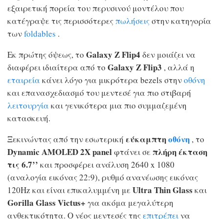
εξαιρετική πορεία του περυσινού μοντέλου που
κατέγραψε τις περισσότερες
πωλήσεις
στην κατηγορία
των
foldables
.
Galaxy Z Flip4
Εκ πρώτης όψεως, το
δεν μοιάζει να
Galaxy Z Flip3
διαφέρει ιδιαίτερα από το
, αλλά η
εταιρεία
κάνει λόγο για μικρότερα bezels στην
οθόνη
και επανασχεδιασμό του μεντεσέ για πιο στιβαρή
λειτουργία
και γενικότερα μια πιο συμμαζεμένη
κατασκευή.
εύκαμπτη
οθόνη
Ξεκινώντας από την εσωτερική
, το
Dynamic AMOLED 2X panel
πλήρη έκταση
φτάνει σε
τις 6.7’’
και προσφέρει ανάλυση 2640 x 1080
(αναλογία εικόνας 22:9), ρυθμό ανανέωσης εικόνας
Ultra Thin Glass
120Hz και είναι επικαλυμμένη με
και
Gorilla Glass Victus+
για ακόμα μεγαλύτερη
ανθεκτικότητα. Ο νέος μεντεσές της
επιτρέπει
να