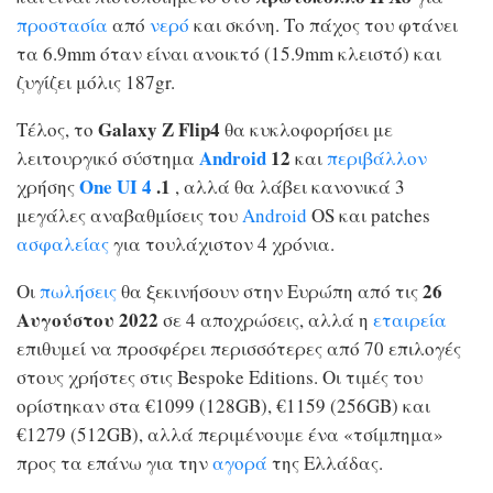
προστασία
από
νερό
και σκόνη. Το πάχος του φτάνει
τα 6.9mm όταν είναι ανοικτό (15.9mm κλειστό) και
ζυγίζει μόλις 187gr.
Galaxy Z Flip4
Τέλος, το
θα κυκλοφορήσει με
Android
12
λειτουργικό σύστημα
και
περιβάλλον
One UI 4
.1
χρήσης
, αλλά θα λάβει κανονικά 3
μεγάλες αναβαθμίσεις του
Android
OS και patches
ασφαλείας
για τουλάχιστον 4 χρόνια.
26
Οι
πωλήσεις
θα ξεκινήσουν στην Ευρώπη από τις
Αυγούστου 2022
σε 4 αποχρώσεις, αλλά η
εταιρεία
επιθυμεί να προσφέρει περισσότερες από 70 επιλογές
στους χρήστες στις Bespoke Editions. Οι τιμές του
ορίστηκαν στα €1099 (128GB), €1159 (256GB) και
€1279 (512GB), αλλά περιμένουμε ένα «τσίμπημα»
προς τα επάνω για την
αγορά
της Ελλάδας.