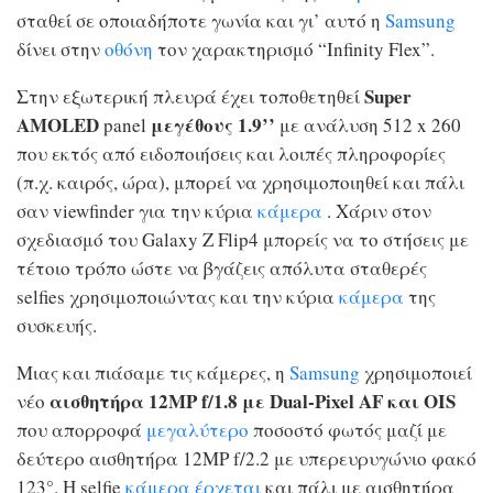
σταθεί σε οποιαδήποτε γωνία και γι’ αυτό η
Samsung
δίνει στην
οθόνη
τον χαρακτηρισμό “Infinity Flex”.
Super
Στην εξωτερική πλευρά έχει τοποθετηθεί
AMOLED
μεγέθους 1.9’’
panel
με ανάλυση 512 x 260
που εκτός από ειδοποιήσεις και λοιπές πληροφορίες
(π.χ. καιρός, ώρα), μπορεί να χρησιμοποιηθεί και πάλι
σαν viewfinder για την κύρια
κάμερα
. Χάριν στον
σχεδιασμό του Galaxy Z Flip4 μπορείς να το στήσεις με
τέτοιο τρόπο ώστε να βγάζεις απόλυτα σταθερές
selfies χρησιμοποιώντας και την κύρια
κάμερα
της
συσκευής.
Μιας και πιάσαμε τις κάμερες, η
Samsung
χρησιμοποιεί
αισθητήρα 12MP f/1.8 με Dual-Pixel AF και OIS
νέο
που απορροφά
μεγαλύτερο
ποσοστό φωτός μαζί με
δεύτερο αισθητήρα 12MP f/2.2 με υπερευρυγώνιο φακό
123°. Η selfie
κάμερα
έρχεται
και πάλι με αισθητήρα