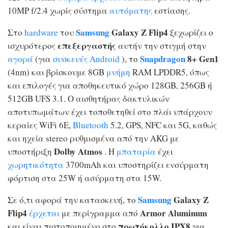
10MP f/2.4 χωρίς σύστημα
αυτόματης
εστίασης.
Samsung
Galaxy Z Flip4
Στο
hardware
του
ξεχωρίζει ο
επεξεργαστής
ισχυρότερος
αυτήν την στιγμή στην
Snapdragon
8+ Gen1
αγορά
(για
συσκευές
Android
), το
(4nm) και βρίσκουμε 8GB
μνήμη
RAM LPDDR5, όπως
και επιλογές για αποθηκευτικό χώρο 128GB, 256GB ή
512GB UFS 3.1. Ο αισθητήρας δακτυλικών
αποτυπωμάτων έχει τοποθετηθεί στο πλάι υπάρχουν
κεραίες WiFi 6E,
Bluetooth
5.2, GPS, NFC και 5G, καθώς
και ηχεία stereo ρυθμισμένα από την AKG με
Dolby Atmos
υποστήριξη
. Η
μπαταρία
έχει
χωρητικότητα
3700mAh και υποστηρίζει ενσύρματη
φόρτιση στα 25W ή ασύρματη στα 15W.
Samsung
Galaxy Z
Σε ό,τι αφορά την κατασκευή, το
Flip4
Armor Aluminum
έρχεται
με περίγραμμα από
πρωτόκολλο IPX8
και είναι πιστοποιημένο στο
για