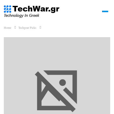
Home
Techgear Picks