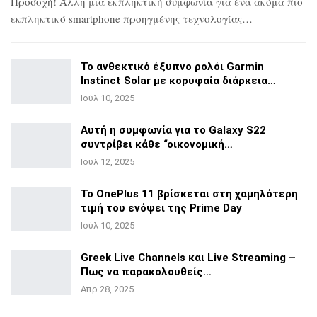
Προσοχή! Άλλη μια εκπληκτική συμφωνία για ένα ακόμα πιο
εκπληκτικό smartphone προηγμένης τεχνολογίας…
Το ανθεκτικό έξυπνο ρολόι Garmin
Instinct Solar με
κορυφαία διάρκεια…
Ιούλ 10, 2025
Αυτή η συμφωνία για το Galaxy S22
συντρίβει κάθε
“οικονομική…
Ιούλ 12, 2025
Το OnePlus 11 βρίσκεται στη χαμηλότερη
τιμή του ενόψει της
Prime Day
Ιούλ 10, 2025
Greek Live Channels και Live Streaming –
Πως να
παρακολουθείς…
Απρ 28, 2025