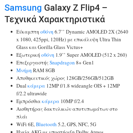
Samsung
Galaxy Z Flip4 –
Τεχνικά Χαρακτηριστικά
Εύκαμπτη
οθόνη
6.7’’ Dynamic AMOLED 2X (2640
x 1080, 425ppi, 120Hz) με επικάλυψη Ultra Thin
Glass και Gorilla Glass Victus+
Εξωτερική
οθόνη
1.9’’ Super AMOLED (512 x 260)
Επεξεργαστής
Snapdragon
8+ Gen1
Μνήμη
RAM 8GB
Αποθηκευτικός χώρος 128GB/256GB/512GB
Dual
κάμερα
12MP f/1.8 wideangle OIS + 12MP
f/2.2 ultrawide
Εμπρόσθια
κάμερα
10MP f/2.4
Αισθητήρας δακτυλικών αποτυπωμάτων στο
πλάι
WiFi 6E,
Bluetooth
5.2, GPS, NFC, 5G
Ηχεία AKG με υποστήριξη Dolby Atmos