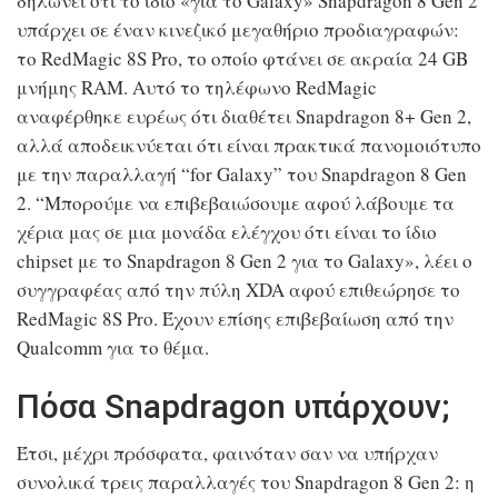
δηλώνει ότι το ίδιο «για το Galaxy» Snapdragon 8 Gen 2
υπάρχει σε έναν κινεζικό μεγαθήριο προδιαγραφών:
το RedMagic 8S Pro, το οποίο φτάνει σε ακραία 24 GB
μνήμης RAM. Αυτό το τηλέφωνο RedMagic
αναφέρθηκε ευρέως ότι διαθέτει Snapdragon 8+ Gen 2,
αλλά αποδεικνύεται ότι είναι πρακτικά πανομοιότυπο
με την παραλλαγή “for Galaxy” του Snapdragon 8 Gen
2. “Μπορούμε να επιβεβαιώσουμε αφού λάβουμε τα
χέρια μας σε μια μονάδα ελέγχου ότι είναι το ίδιο
chipset με το Snapdragon 8 Gen 2 για το Galaxy», λέει ο
συγγραφέας από την πύλη XDA αφού επιθεώρησε το
RedMagic 8S Pro. Έχουν επίσης επιβεβαίωση από την
Qualcomm για το θέμα.
Πόσα Snapdragon υπάρχουν;
Έτσι, μέχρι πρόσφατα, φαινόταν σαν να υπήρχαν
συνολικά τρεις παραλλαγές του Snapdragon 8 Gen 2: η