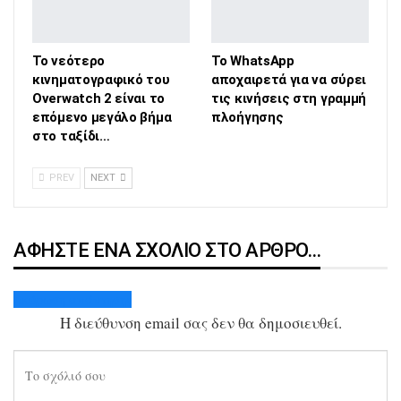
Το νεότερο
Το WhatsApp
κινηματογραφικό του
αποχαιρετά για να σύρει
Overwatch 2 είναι το
τις κινήσεις στη γραμμή
επόμενο μεγάλο βήμα
πλοήγησης
στο ταξίδι…
PREV
NEXT
ΑΦΉΣΤΕ ΈΝΑ ΣΧΌΛΙΟ ΣΤΟ ΆΡΘΡΟ…
Ακύρωση απάντησης
Η διεύθυνση email σας δεν θα δημοσιευθεί.