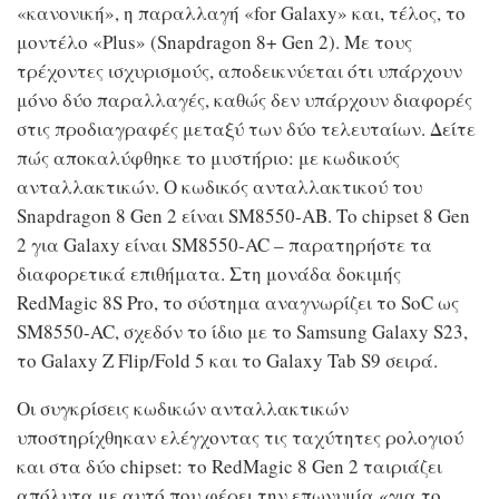
«κανονική», η παραλλαγή «for Galaxy» και, τέλος, το
μοντέλο «Plus» (Snapdragon 8+ Gen 2). Με τους
τρέχοντες ισχυρισμούς, αποδεικνύεται ότι υπάρχουν
μόνο δύο παραλλαγές, καθώς δεν υπάρχουν διαφορές
στις προδιαγραφές μεταξύ των δύο τελευταίων. Δείτε
πώς αποκαλύφθηκε το μυστήριο: με κωδικούς
ανταλλακτικών. Ο κωδικός ανταλλακτικού του
Snapdragon 8 Gen 2 είναι SM8550-AB. Το chipset 8 Gen
2 για Galaxy είναι SM8550-AC – παρατηρήστε τα
διαφορετικά επιθήματα. Στη μονάδα δοκιμής
RedMagic 8S Pro, το σύστημα αναγνωρίζει το SoC ως
SM8550-AC, σχεδόν το ίδιο με το Samsung Galaxy S23,
το Galaxy Z Flip/Fold 5 και το
Galaxy Tab S9
σειρά.
Οι συγκρίσεις κωδικών ανταλλακτικών
υποστηρίχθηκαν ελέγχοντας τις ταχύτητες ρολογιού
και στα δύο chipset: το RedMagic 8 Gen 2 ταιριάζει
απόλυτα με αυτό που φέρει την επωνυμία «για το