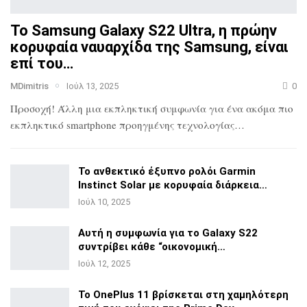
Το Samsung Galaxy S22 Ultra, η πρώην
κορυφαία ναυαρχίδα
της Samsung, είναι
επί του…
MDimitris
Ιούλ 13, 2025
0
Προσοχή! Άλλη μια εκπληκτική συμφωνία για ένα ακόμα πιο
εκπληκτικό smartphone προηγμένης τεχνολογίας…
Το ανθεκτικό έξυπνο ρολόι Garmin
Instinct Solar με
κορυφαία διάρκεια…
Ιούλ 10, 2025
Αυτή η συμφωνία για το Galaxy S22
συντρίβει κάθε
“οικονομική…
Ιούλ 12, 2025
Το OnePlus 11 βρίσκεται στη χαμηλότερη