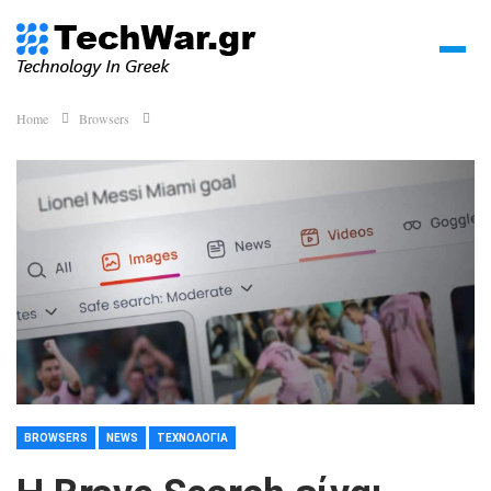
Home
Browsers
BROWSERS
NEWS
ΤΕΧΝΟΛΟΓΊΑ