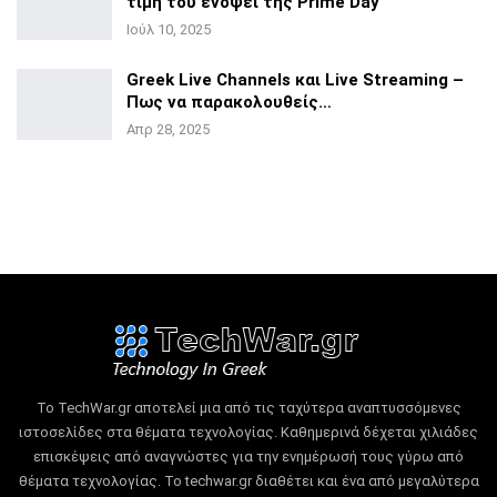
τιμή του ενόψει της
Prime Day
Ιούλ 10, 2025
Greek Live Channels και Live Streaming –
Πως να
παρακολουθείς…
Απρ 28, 2025
Το TechWar.gr αποτελεί μια από τις ταχύτερα αναπτυσσόμενες
ιστοσελίδες στα θέματα τεχνολογίας.
Καθημερινά δέχεται χιλιάδες
επισκέψεις από αναγνώστες για την ενημέρωσή τους γύρω από
θέματα τεχνολογίας.
Το techwar.gr διαθέτει και ένα από μεγαλύτερα