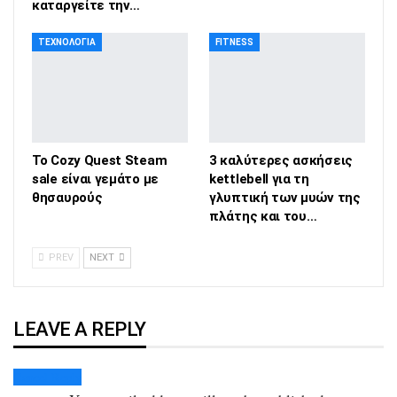
καταργείτε την…
ΤΕΧΝΟΛΟΓΊΑ
FITNESS
To Cozy Quest Steam
3 καλύτερες ασκήσεις
sale είναι γεμάτο με
kettlebell για τη
θησαυρούς
γλυπτική των μυών της
πλάτης και του…
PREV
NEXT
LEAVE A REPLY
Cancel Reply