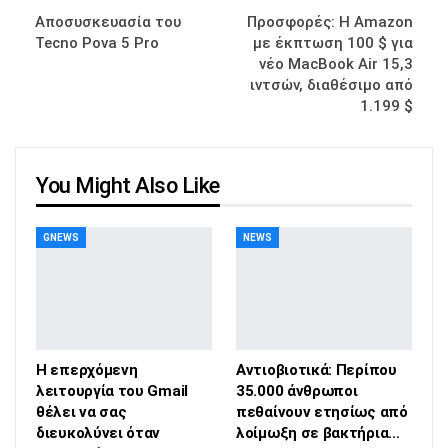
Αποσυσκευασία του
Προσφορές: Η Amazon
Tecno Pova 5 Pro
με έκπτωση 100 $ για
νέο MacBook Air 15,3
ιντσών, διαθέσιμο από
1.199 $
You Might Also Like
GNEWS
NEWS
Η επερχόμενη
Αντιοβιοτικά: Περίπου
λειτουργία του Gmail
35.000 άνθρωποι
θέλει να σας
πεθαίνουν ετησίως από
διευκολύνει όταν
λοίμωξη σε βακτήρια…