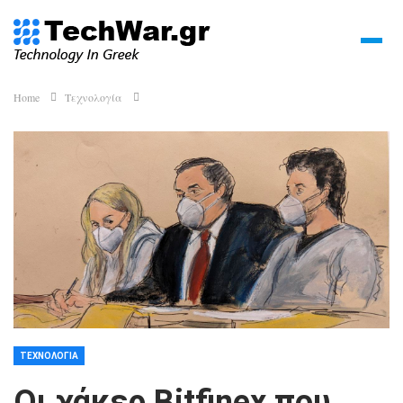
Home
Τεχνολογία
ΤΕΧΝΟΛΟΓΊΑ
Οι χάκερ Bitfinex που