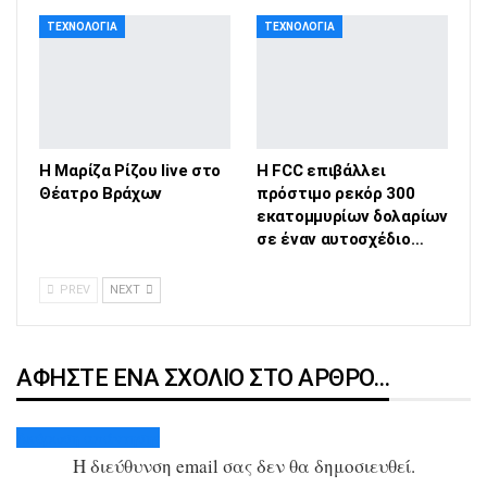
ΤΕΧΝΟΛΟΓΊΑ
ΤΕΧΝΟΛΟΓΊΑ
H Μαρίζα Ρίζου live στο
Η FCC επιβάλλει
Θέατρο Βράχων
πρόστιμο ρεκόρ 300
εκατομμυρίων δολαρίων
σε έναν αυτοσχέδιο…
PREV
NEXT
ΑΦΉΣΤΕ ΈΝΑ ΣΧΌΛΙΟ ΣΤΟ ΆΡΘΡΟ…
Ακύρωση απάντησης
Η διεύθυνση email σας δεν θα δημοσιευθεί.