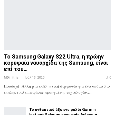
Το Samsung Galaxy S22 Ultra, η πρώην
κορυφαία ναυαρχίδα
της Samsung, είναι
επί του…
MDimitris
Ιούλ 13, 2025
0
Προσοχή! Άλλη μια εκπληκτική συμφωνία για ένα ακόμα πιο
εκπληκτικό smartphone προηγμένης τεχνολογίας…
Το ανθεκτικό έξυπνο ρολόι Garmin
Instinct Solar με
κορυφαία διάρκεια…