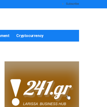
Subscribe
nment
Cryptocurrency