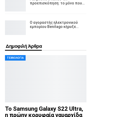
προεπισκόπηση: το μόνο που…
Ο αγοραστής ηλεκτρονικού
εμπορίου Benitago κήρυξε…
Δημοφιλή Άρθρα
ΤΕΧΝΟΛΟΓΊΑ
Το Samsung Galaxy S22 Ultra,
η πρώην κορυφαία ναυαρχίδα