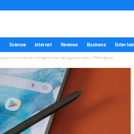
t
Science
Internet
Reviews
Business
Entertai
ra ρίχνει ένα από τα αγαπημένα μας τηλέφωνα σε μόλις 770 $ σήμερα