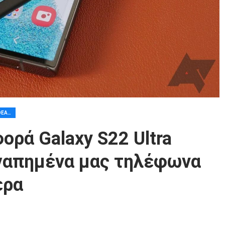
TODAY’S BEST TECH DEALS
ορά Galaxy S22 Ultra
αγαπημένα μας τηλέφωνα
ερα