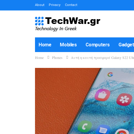
About
Privacy
Contact
Home
Mobiles
Computers
Gadge
Home
Phones
Αυτή η καυτή προσφορά Galaxy S22 Ult
How-To