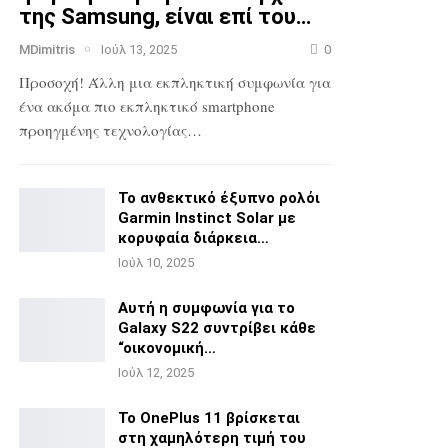
της Samsung, είναι επί του…
MDimitris
Ιούλ 13, 2025
0
Προσοχή! Άλλη μια εκπληκτική συμφωνία για
ένα ακόμα πιο
εκπληκτικό smartphone
προηγμένης τεχνολογίας…
Το ανθεκτικό έξυπνο ρολόι
Garmin Instinct Solar με
κορυφαία διάρκεια…
Ιούλ 10, 2025
Αυτή η συμφωνία για το
Galaxy S22 συντρίβει κάθε
“οικονομική…
Ιούλ 12, 2025
Το OnePlus 11 βρίσκεται
στη χαμηλότερη τιμή του