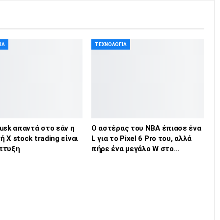
ΊΑ
ΤΕΧΝΟΛΟΓΊΑ
usk απαντά στο εάν η
Ο αστέρας του NBA έπιασε ένα
 X stock trading είναι
L για το Pixel 6 Pro του, αλλά
πτυξη
πήρε ένα μεγάλο W στο…