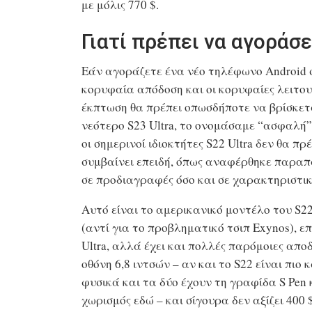
με μόλις 770 $.
Γιατί πρέπει να αγοράσ
Εάν αγοράζετε ένα νέο τηλέφωνο Android 
κορυφαία απόδοση και οι κορυφαίες λειτουρ
έκπτωση θα πρέπει οπωσδήποτε να βρίσκετα
νεότερο S23 Ultra, το ονομάσαμε “ασφαλή
οι σημερινοί ιδιοκτήτες S22 Ultra δεν θα π
συμβαίνει επειδή, όπως αναφέρθηκε παραπ
σε προδιαγραφές όσο και σε χαρακτηριστικ
Αυτό είναι το αμερικανικό μοντέλο του S22 
(αντί για το προβληματικό τσιπ Exynos), ε
Ultra, αλλά έχει και πολλές παρόμοιες απο
οθόνη 6,8 ιντσών – αν και το S22 είναι πιο
φυσικά και τα δύο έχουν τη γραφίδα S Pen 
χωρισμός εδώ – και σίγουρα δεν αξίζει 400 $