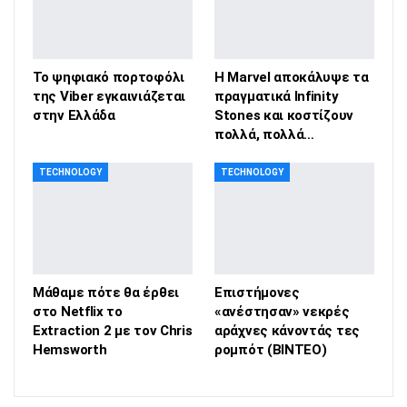
Το ψηφιακό πορτοφόλι
Η Marvel αποκάλυψε τα
της Viber εγκαινιάζεται
πραγματικά Infinity
στην Ελλάδα
Stones και κοστίζουν
πολλά, πολλά…
TECHNOLOGY
TECHNOLOGY
Μάθαμε πότε θα έρθει
Επιστήμονες
στο Netflix το
«ανέστησαν» νεκρές
Extraction 2 με τον Chris
αράχνες κάνοντάς τες
Hemsworth
ρομπότ (ΒΙΝΤΕΟ)