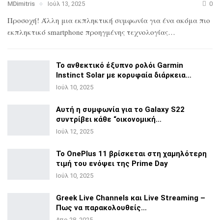
MDimitris
Ιούλ 13, 2025
0
Προσοχή! Άλλη μια εκπληκτική συμφωνία για ένα ακόμα πιο
εκπληκτικό smartphone προηγμένης τεχνολογίας…
Το ανθεκτικό έξυπνο ρολόι Garmin
Instinct Solar με
κορυφαία διάρκεια…
Ιούλ 10, 2025
Αυτή η συμφωνία για το Galaxy S22
συντρίβει κάθε
“οικονομική…
Ιούλ 12, 2025
Το OnePlus 11 βρίσκεται στη χαμηλότερη
τιμή του ενόψει της
Prime Day
Ιούλ 10, 2025
Greek Live Channels και Live Streaming –
Πως να
παρακολουθείς…
Απρ 28, 2025