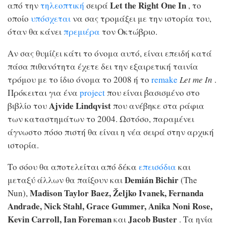
Let the Right One In
από την
τηλεοπτική
σειρά
, το
οποίο
υπόσχεται
να σας τρομάξει με την ιστορία του,
όταν θα κάνει
πρεμιέρα
τον Οκτώβριο.
Αν σας θυμίζει κάτι το όνομα αυτό, είναι επειδή κατά
πάσα πιθανότητα έχετε δει την εξαιρετική ταινία
τρόμου με το ίδιο όνομα το 2008 ή το
remake
Let me In
.
Πρόκειται για ένα
project
που είναι βασισμένο στο
Ajvide Lindqvist
βιβλίο του
που ανέβηκε στα ράφια
των καταστημάτων το 2004. Ωστόσο, παραμένει
άγνωστο πόσο πιστή θα είναι η νέα σειρά στην αρχική
ιστορία.
Το σόου θα αποτελείται από δέκα
επεισόδια
και
Demián Bichir
μεταξύ άλλων θα παίξουν και
(The
Madison Taylor Baez, Željko Ivanek, Fernanda
Nun),
Andrade, Nick Stahl, Grace Gummer, Anika Noni Rose,
Kevin Carroll, Ian Foreman
Jacob Buster
και
. Τα ηνία