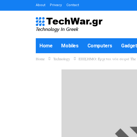
About
Privacy
Contact
Home
Mobiles
Computers
Gadge
Home
Technology
ΕΠΙΣΗΜΟ: Έρχεται νέα σειρά The Wa
How-To