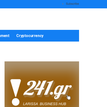
Subscribe
nment
Cryptocurrency