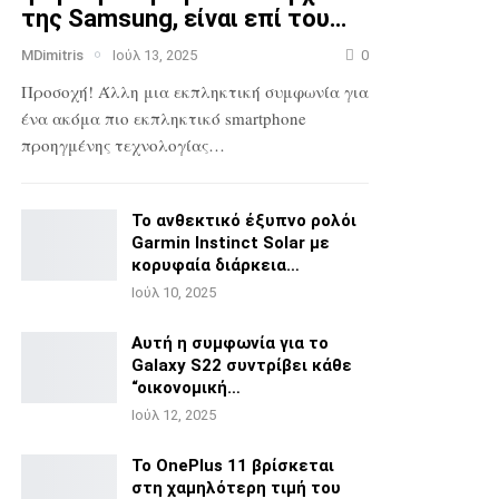
της Samsung, είναι επί του…
MDimitris
Ιούλ 13, 2025
0
Προσοχή! Άλλη μια εκπληκτική συμφωνία για
ένα ακόμα πιο
εκπληκτικό smartphone
προηγμένης τεχνολογίας…
Το ανθεκτικό έξυπνο ρολόι
Garmin Instinct Solar με
κορυφαία διάρκεια…
Ιούλ 10, 2025
Αυτή η συμφωνία για το
Galaxy S22 συντρίβει κάθε
“οικονομική…
Ιούλ 12, 2025
Το OnePlus 11 βρίσκεται
στη χαμηλότερη τιμή του