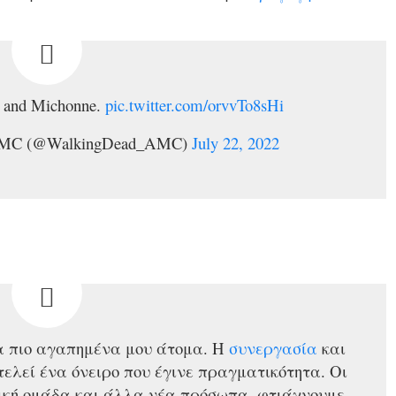
and Michonne.
pic.twitter.com/orvvTo8sHi
MC (@WalkingDead_AMC)
July 22, 2022
τα πιο αγαπημένα μου άτομα. Η
συνεργασία
και
οτελεί ένα όνειρο που έγινε πραγματικότητα. Οι
τική ομάδα και άλλα νέα πρόσωπα, φτιάχνουμε