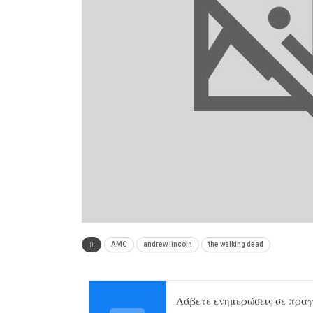
AMC
andrew lincoln
the walking dead
Λάβετε ενημερώσεις σε πραγ