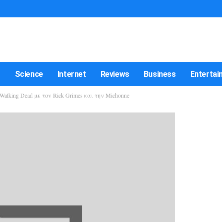
t
Science
Internet
Reviews
Business
Entertai
lking Dead με τον Rick Grimes και την Michonne