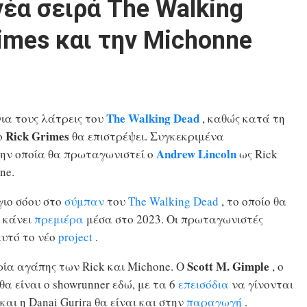
έα σειρά The Walking
rimes και την Michonne
The Walking Dead
για τους λάτρεις του
, καθώς κατά τη
Rick Grimes
ο
θα επιστρέψει. Συγκεκριμένα
Andrew Lincoln
την οποία θα πρωταγωνιστεί ο
ως Rick
ne.
ιο σόου στο
σύμπαν
του
The Walking Dead
, το οποίο θα
 κάνει
πρεμιέρα
μέσα στο 2023. Οι πρωταγωνιστές
αυτό το νέο
project
.
Scott M. Gimple
ορία αγάπης των Rick και Michone. Ο
, ο
 θα είναι ο showrunner εδώ, με τα 6
επεισόδια
να γίνονται
και η Danai Gurira θα είναι και στην
παραγωγή
.