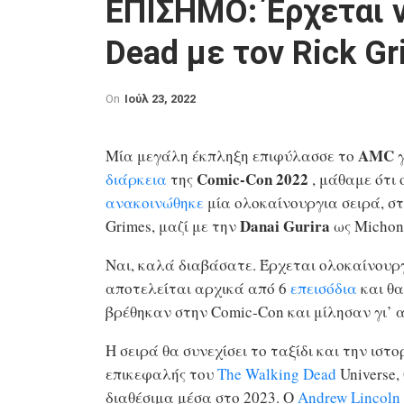
ΕΠΙΣΗΜΟ: Έρχεται ν
Dead με τον Rick G
On
Ιούλ 23, 2022
AMC
Μία μεγάλη έκπληξη επιφύλασσε το
Comic-Con 2022
διάρκεια
της
, μάθαμε ότι 
ανακοινώθηκε
μία ολοκαίνουργια σειρά, σ
Danai Gurira
Grimes, μαζί με την
ως Michon
Ναι, καλά διαβάσατε. Έρχεται ολοκαίνουργ
αποτελείται αρχικά από 6
επεισόδια
και θα
βρέθηκαν στην Comic-Con και μίλησαν γι’ 
Η σειρά θα συνεχίσει το ταξίδι και την ιστ
επικεφαλής του
The Walking Dead
Universe,
διαθέσιμα μέσα στο 2023. Ο
Andrew Lincoln