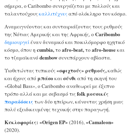
σήμερα, ο Caribombo συνεργάζεται με πολλούς και
ταλαντούχους
καλλιτέχνες
από ολόκληρο τον κόσμο.
Αναμειγνύοντας και συνταιριάζοντας τους ρυθμούς
Caribombo
της Νότιας Αμερικής και της Αφρικής, ο
δημιουργεί
έναν δυναμικό και ποικιλόμορφο ηχητικό
cumbia,
afro-beat,
afro-house
κόσμο, όπου η
το
το
και
dembow
το τζαμαϊκανό
συνυπάρχουν αβίαστα.
«σφιχτούς» ρυθμούς,
Υιοθετώντας τυπικούς
καθώς
μπάσο
σύνθι
και ήχους από
και
από τη σκηνή του
«Global Bass», ο Caribombo αναθεωρεί με έξυπνο
folk μουσικές
τρόπο αλλά και με σεβασμό τις
παραδόσεις
των δύο ηπείρων, κάνοντας χρήση μιας
πολύ εξειδικευμένης τεχνικής στην παραγωγή.
Κυκλοφορίες:
«Origen EP»
«Camaleon»
(2016),
(2020).