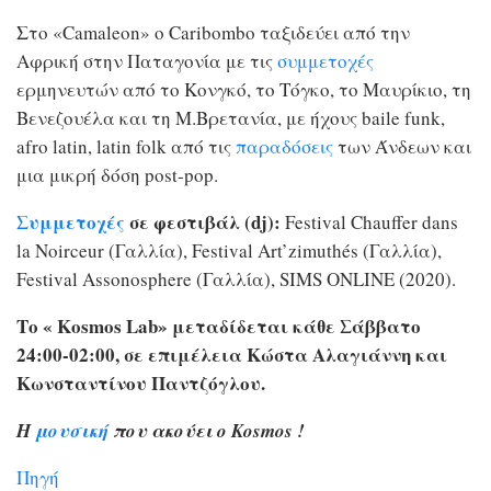
Στο «Camaleon» ο Caribombo ταξιδεύει από την
Αφρική στην Παταγονία με τις
συμμετοχές
ερμηνευτών από το Κονγκό, το Τόγκο, το Μαυρίκιο, τη
Βενεζουέλα και τη Μ.Βρετανία, με ήχους baile funk,
afro latin, latin folk από τις
παραδόσεις
των Άνδεων και
μια μικρή δόση post-pop.
Συμμετοχές
σε φεστιβάλ (dj):
Festival Chauffer dans
la Noirceur (Γαλλία), Festival Art’zimuthés (Γαλλία),
Festival Assonosphere (Γαλλία), SIMS ONLINE (2020).
Το «
Kosmos
Lab»
μεταδίδεται κάθε Σάββατο
24:00-02:00, σε επιμέλεια Κώστα Αλαγιάννη και
Κωνσταντίνου Παντζόγλου.
Η
μουσική
που ακούει ο
Kosmos
!
Πηγή