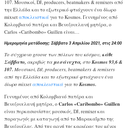
107. Μουσικοί, DJ, producers, beatmakers & remixers από
την Ελλάδα και το εξωτερικό φτιάχνουν ένα δίωρο
mixset
αποκλειστικά
για το Kosmos. Γεννημένος από
Κολομβιανό πατέρα και Βενεζουελανή μητέρα, ο
Carlos «Caribombo» Guillen είναι…
Ημερομηνία μετάδοσης: Σάββατο 3 Απριλίου 2021, στις 24:00
Το σύγχρονο groove των πόλεων του κόσμου,
κάθε
Σάββατο,
ακριβώς τα
μεσάνυχτα,
στο
Kosmos 93,6 &
107.
Μουσικοί, DJ, producers, beatmakers & remixers
από την Ελλάδα και το εξωτερικό φτιάχνουν ένα
δίωρο mixset
αποκλειστικά
για το
Kosmos.
Γεννημένος από Κολομβιανό πατέρα και
Carlos «Caribombo» Guillen
Βενεζουελανή μητέρα, ο
είναι περκασιονίστας μουσικός, DJ, remixer και
παραγωγός με καταγωγή από το Μαρακαΐμπο της
Βενεζουέλας. Από την αρχή της καριέρας του μέχρι