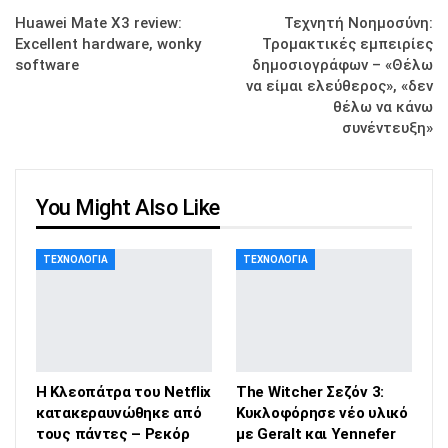
Huawei Mate X3 review:
Τεχνητή Νοημοσύνη:
Excellent hardware, wonky
Τρομακτικές εμπειρίες
software
δημοσιογράφων – «Θέλω
να είμαι ελεύθερος», «δεν
θέλω να κάνω
συνέντευξη»
You Might Also Like
ΤΕΧΝΟΛΟΓΊΑ
ΤΕΧΝΟΛΟΓΊΑ
Η Κλεοπάτρα του Netflix
The Witcher Σεζόν 3:
κατακεραυνώθηκε από
Κυκλοφόρησε νέο υλικό
τους πάντες – Ρεκόρ
με Geralt και Yennefer