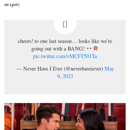
σειράς
cheers! to one last season… looks like we’re
going out with a BANG!
pic.twitter.com/vMCFT501Ta
— Never Have I Ever (@neverhaveiever)
May
9, 2023