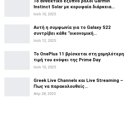
Το ανθεκτικό έξυπνο ρολόι Garmin
Instinct Solar με
κορυφαία διάρκεια…
Ιούλ 10, 2025
Αυτή η συμφωνία για το Galaxy S22
συντρίβει κάθε
“οικονομική…
Ιούλ 12, 2025
Το OnePlus 11 βρίσκεται στη χαμηλότερη
τιμή του ενόψει της
Prime Day
Ιούλ 10, 2025
Greek Live Channels και Live Streaming –
Πως να
παρακολουθείς…
Απρ 28, 2025