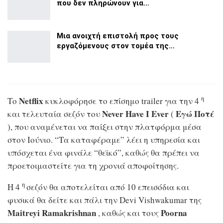
που δεν πληρώνουν για…
Μια ανοιχτή επιστολή προς τους
εργαζόμενους στον τομέα της…
η
Netflix
Το
κυκλοφόρησε το επίσημο trailer για την 4
Never Have I Ever
Εγώ Ποτέ
και τελευταία σεζόν του
(
), που αναμένεται να παίξει στην πλατφόρμα μέσα
στον Ιούνιο. “Τα καταφέραμε” λέει η υπηρεσία και
υπόσχεται ένα φινάλε “θεϊκό”, καθώς θα πρέπει να
προετοιμαστείτε για τη χρονιά αποφοίτησης.
η
Η 4
σεζόν θα αποτελείται από 10 επεισόδια και
φυσικά θα δείτε και πάλι την Devi Vishwakumar της
Maitreyi Ramakrishnan
Poorna
, καθώς και τους