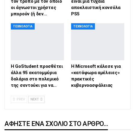
τον τρόπο με τον οποίο
είναι μια τυχαία
οι άγνωστοι χρήστες
αποκλειστική κονσόλα
μπορούν (ή δεν…
PS5
ΤΕΧΝΟΛΟΓΊΑ
ΤΕΧΝΟΛΟΓΊΑ
Η GoStudent προσθέτει
Η Microsoft κάλεσε για
άλλα 95 εκατομμύρια
«κατάφωρα αμέλειες»
δολάρια στο πολεμικό
πρακτικές
της σεντούκι για να…
κυβερνοασφάλειας
PREV
NEXT
ΑΦΉΣΤΕ ΈΝΑ ΣΧΌΛΙΟ ΣΤΟ ΆΡΘΡΟ…