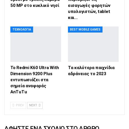
50 MP στο κυκλικό νησί
εισαγωγές φορητών
υπολογιστών, tablet
και…
ΤΕΧΝΟΛΟΓΊΑ
BEST MOBILE GAMES
Το Redmi K60 Ultra With
Τα καλύτερα παιχνίδια
Dimension 9200 Plus
αδράνειας το 2023
εντυπωσιάζει στα
σημεία αναφοράς
AnTuTu
PREV
NEXT
ΑΦΉΣΤΕ ΈΝΑ ΣΧΌΛΙΟ ΣΤΟ ΆΡΘΡΟ…