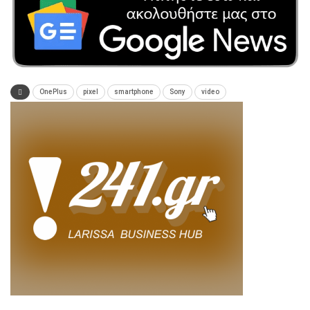
OnePlus
pixel
smartphone
Sony
video