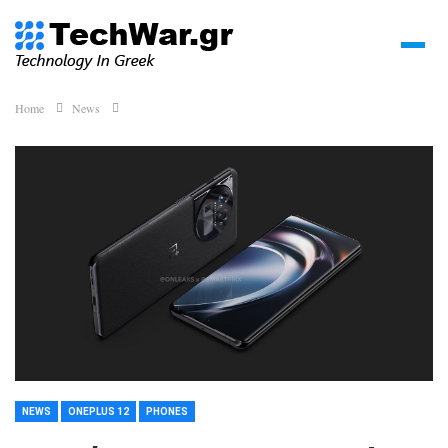
Home
News
NEWS
ONEPLUS 12
PHONES