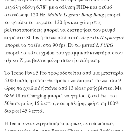
μεγάλη οθόνη 6,78” με ανάλυση FHD+ και ρυθμό
ανανέωσης 120 Hz.
Mobile Legend: Bang Bang
μπορεί
να φτάσει τα μέγιστα 120 fps και χάρη στις
βελτιστοποιήσεις μπορεί να διατηρήσει τον ρυθμό
καρέ στα 80 fps ή πάνω από αυτό.
Δωρεάν Πυρκαγιά
μπορεί να τρέξει στα 90 fps. Εν τω μεταξύ,
PUBG
μπορεί να κάνει χρήση του γραμμικού κινητήρα στον
άξονα Z για βελτιωμένη απτική ανάδραση.
Το Tecno Pova 5 Pro τροφοδοτείται από μια μπαταρία
5.000 mAh, η οποία θα πρέπει να διαρκεί πάνω από 9
ώρες παιχνιδιού ή πάνω από 13 ώρες ροής βίντεο. Με
68W Ultra Charging μπορεί να γεμίσει ξανά έως και
50% σε μόλις 15 λεπτά, ενώ η πλήρης φόρτιση 100%
διαρκεί 45 λεπτά.
Η Tecno έχει ενεργοποιήσει μερικές εντυπωσιακές
λειτουργίες, όπως το Bypass Charge – αυτό βγάζει την