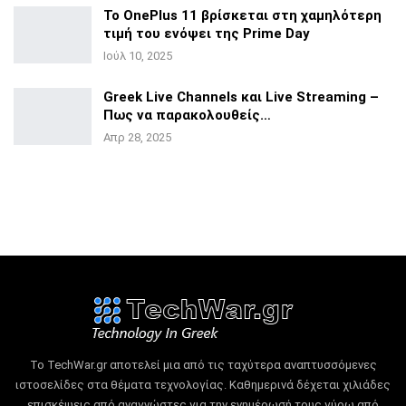
Το OnePlus 11 βρίσκεται στη χαμηλότερη
τιμή του ενόψει της
Prime Day
Ιούλ 10, 2025
Greek Live Channels και Live Streaming –
Πως να
παρακολουθείς…
Απρ 28, 2025
Το TechWar.gr αποτελεί μια από τις ταχύτερα αναπτυσσόμενες
ιστοσελίδες στα θέματα τεχνολογίας.
Καθημερινά δέχεται χιλιάδες
επισκέψεις από αναγνώστες για την ενημέρωσή τους γύρω από