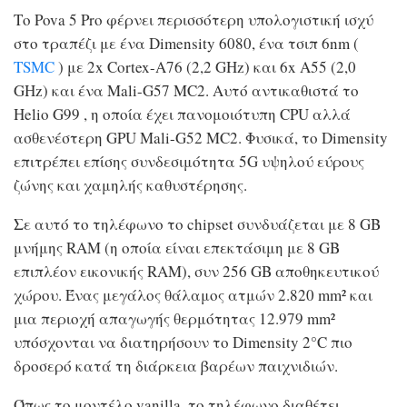
Το Pova 5 Pro φέρνει περισσότερη υπολογιστική ισχύ
στο τραπέζι με ένα Dimensity 6080, ένα τσιπ 6nm (
TSMC
) με 2x Cortex-A76 (2,2 GHz) και 6x A55 (2,0
GHz) και ένα Mali-G57 MC2. Αυτό αντικαθιστά το
Helio G99 , η οποία έχει πανομοιότυπη CPU αλλά
ασθενέστερη GPU Mali-G52 MC2. Φυσικά, το Dimensity
επιτρέπει επίσης συνδεσιμότητα 5G υψηλού εύρους
ζώνης και χαμηλής καθυστέρησης.
Σε αυτό το τηλέφωνο το chipset συνδυάζεται με 8 GB
μνήμης RAM (η οποία είναι επεκτάσιμη με 8 GB
επιπλέον εικονικής RAM), συν 256 GB αποθηκευτικού
χώρου. Ένας μεγάλος θάλαμος ατμών 2.820 mm² και
μια περιοχή απαγωγής θερμότητας 12.979 mm²
υπόσχονται να διατηρήσουν το Dimensity 2°C πιο
δροσερό κατά τη διάρκεια βαρέων παιχνιδιών.
Όπως το μοντέλο vanilla, το τηλέφωνο διαθέτει