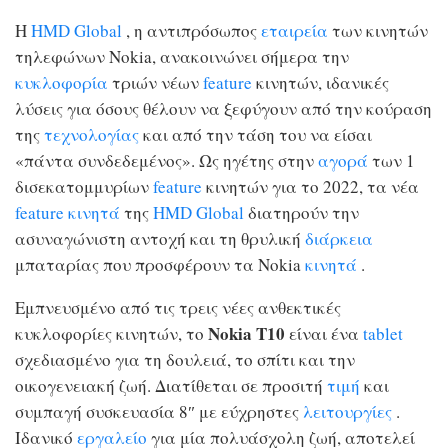
Η
HMD Global
, η αντιπρόσωπος
εταιρεία
των κινητών
τηλεφώνων Nokia, ανακοινώνει σήμερα την
κυκλοφορία
τριών νέων
feature
κινητών, ιδανικές
λύσεις για όσους θέλουν να ξεφύγουν από την κούραση
της
τεχνολογίας
και από την τάση του να είσαι
«πάντα συνδεδεμένος». Ως ηγέτης στην
αγορά
των 1
δισεκατομμυρίων
feature
κινητών για το 2022, τα νέα
feature
κινητά
της
HMD Global
διατηρούν την
ασυναγώνιστη αντοχή και τη θρυλική
διάρκεια
μπαταρίας που προσφέρουν τα Nokia
κινητά
.
Εμπνευσμένο από τις τρεις νέες ανθεκτικές
Nokia T10
κυκλοφορίες κινητών, το
είναι ένα
tablet
σχεδιασμένο για τη δουλειά, το σπίτι και την
οικογενειακή ζωή. Διατίθεται σε προσιτή
τιμή
και
συμπαγή συσκευασία 8″ με εύχρηστες
λειτουργίες
.
Ιδανικό
εργαλείο
για μία πολυάσχολη ζωή, αποτελεί