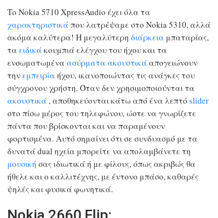
Το Nokia 5710 XpressAudio έχει όλα τα
χαρακτηριστικά
που λατρέψαμε στο Nokia 5310, αλλά
ακόμα καλύτερα! Η μεγαλύτερη
διάρκεια
μπαταρίας,
τα
ειδικά
κουμπιά ελέγχου του ήχου και τα
ενσωματωμένα
ασύρματα
ακουστικά
απογειώνουν
την
εμπειρία
ήχου, ικανοποιώντας τις ανάγκες του
σύγχρονου χρήστη. Όταν δεν χρησιμοποιούνται τα
ακουστικά
, αποθηκεύονται κάτω από ένα λεπτό
slider
στο πίσω μέρος του τηλεφώνου, ώστε να γνωρίζετε
πάντα που βρίσκονται και να παραμένουν
φορτισμένα. Αυτό σημαίνει ότι σε συνδυασμό με τα
δυνατά dual ηχεία μπορείτε να απολαμβάνετε τη
μουσική
σας ιδιωτικά ή με φίλους, όπως ακριβώς θα
ήθελε και ο καλλιτέχνης, με έντονο μπάσο, καθαρές
ψηλές και φυσικά φωνητικά.
Nokia 2660 Flip: