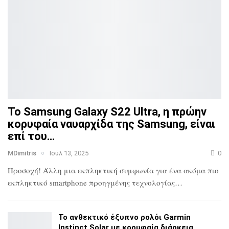
Το Samsung Galaxy S22 Ultra, η πρώην
κορυφαία ναυαρχίδα
της Samsung, είναι
επί του…
MDimitris
Ιούλ 13, 2025
0
Προσοχή! Άλλη μια εκπληκτική συμφωνία για ένα ακόμα πιο
εκπληκτικό smartphone προηγμένης τεχνολογίας…
Το ανθεκτικό έξυπνο ρολόι Garmin
Instinct Solar με
κορυφαία διάρκεια…