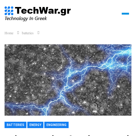
Home
batteries
BATTERIES
ENERGY
ENGINEERING