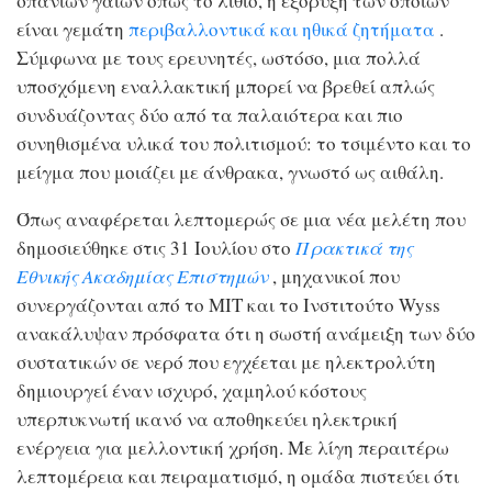
σπάνιων γαιών όπως το λίθιο, η εξόρυξη των οποίων
είναι γεμάτη
περιβαλλοντικά και ηθικά ζητήματα
.
Σύμφωνα με τους ερευνητές, ωστόσο, μια πολλά
υποσχόμενη εναλλακτική μπορεί να βρεθεί απλώς
συνδυάζοντας δύο από τα παλαιότερα και πιο
συνηθισμένα υλικά του πολιτισμού: το τσιμέντο και το
μείγμα που μοιάζει με άνθρακα, γνωστό ως αιθάλη.
Όπως αναφέρεται λεπτομερώς σε μια νέα μελέτη που
δημοσιεύθηκε στις 31 Ιουλίου στο
Πρακτικά της
Εθνικής Ακαδημίας Επιστημών
, μηχανικοί που
συνεργάζονται από το MIT και το Ινστιτούτο Wyss
ανακάλυψαν πρόσφατα ότι η σωστή ανάμειξη των δύο
συστατικών σε νερό που εγχέεται με ηλεκτρολύτη
δημιουργεί έναν ισχυρό, χαμηλού κόστους
υπερπυκνωτή ικανό να αποθηκεύει ηλεκτρική
ενέργεια για μελλοντική χρήση. Με λίγη περαιτέρω
λεπτομέρεια και πειραματισμό, η ομάδα πιστεύει ότι