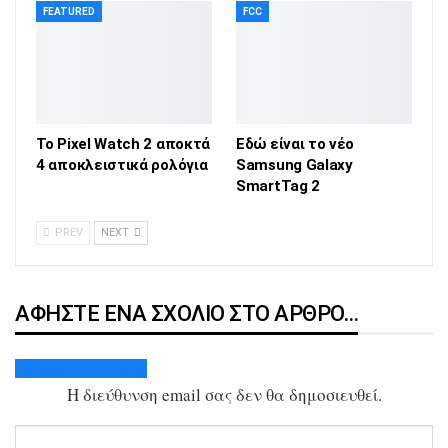
FEATURED
FCC
Το Pixel Watch 2 αποκτά
Εδώ είναι το νέο
4 αποκλειστικά ρολόγια
Samsung Galaxy
SmartTag 2
PREV
NEXT
ΑΦΉΣΤΕ ΈΝΑ ΣΧΌΛΙΟ ΣΤΟ ΆΡΘΡΟ…
Ακύρωση απάντησης
Η διεύθυνση email σας δεν θα δημοσιευθεί.