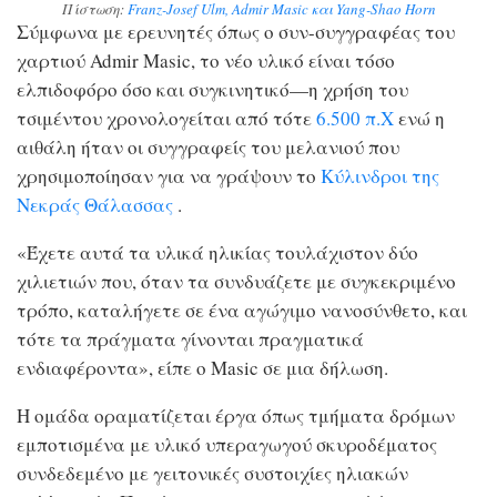
Πίστωση:
Franz-Josef Ulm, Admir Masic και Yang-Shao Horn
Σύμφωνα με ερευνητές όπως ο συν-συγγραφέας του
χαρτιού Admir Masic, το νέο υλικό είναι τόσο
ελπιδοφόρο όσο και συγκινητικό—η χρήση του
τσιμέντου χρονολογείται από τότε
6.500 π.Χ
ενώ η
αιθάλη ήταν οι συγγραφείς του μελανιού που
χρησιμοποίησαν για να γράψουν το
Κύλινδροι της
Νεκράς Θάλασσας
.
«Έχετε αυτά τα υλικά ηλικίας τουλάχιστον δύο
χιλιετιών που, όταν τα συνδυάζετε με συγκεκριμένο
τρόπο, καταλήγετε σε ένα αγώγιμο νανοσύνθετο, και
τότε τα πράγματα γίνονται πραγματικά
ενδιαφέροντα», είπε ο Masic σε μια δήλωση.
Η ομάδα οραματίζεται έργα όπως τμήματα δρόμων
εμποτισμένα με υλικό υπεραγωγού σκυροδέματος
συνδεδεμένο με γειτονικές συστοιχίες ηλιακών