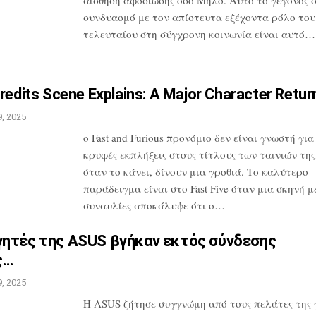
συνδυασμό
με τον απίστευτα εξέχοντα ρόλο του
τελευταίου στη σύγχρονη κοινωνία είναι
αυτό…
redits Scene Explains: A
Major Character Retur
, 2025
ο Fast and Furious προνόμιο δεν είναι
γνωστή για 
κρυφές εκπλήξεις στους
τίτλους των ταινιών της
όταν το
κάνει, δίνουν μια γροθιά. Το καλύτερο
παράδειγμα είναι στο Fast Five όταν μια
σκηνή με
συναυλίες αποκάλυψε ότι
ο…
γητές της ASUS βγήκαν εκτός
σύνδεσης
ς…
, 2025
Η ASUS ζήτησε συγγνώμη από τους πελάτες
της 