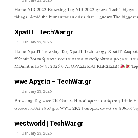
January 23, 2026
Home YIR 2023 Browsing Tag YIR 2023 gnews Tech’s biggest lose
tidings. Amid the humanitarian crisis that… gnews The biggest 
XpatIT | TechWar.gr
January 23, 2026
Home XpatIT browsing Tag XpatIT Technology XpatIT: Δωρε
#Xpatit βρισκόμαστε κοντά στους συναθρώπους μας και του
MDimitris Ιούν 9, 2025 0 ΑΓΟΡΑΣΕ ΚΑΙ ΚΕΡΔΙΣΕ!!
’Εφ
wwe Αρχεία – TechWar.gr
January 23, 2026
Browsing Tag wwe 2K Games Η πρόσφατη απόφαση Triple H πρ
ανακοινωθεί επίσημα WWE 2K24 ακόμα, αλλά το πιθανότερ
westworld | TechWar.gr
January 23, 2026