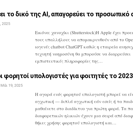
ει το δικό της AI,
απαγορεύει το προσωπικό 
, 2025
Εικόνα: χανοχίκι (Shutterstock)Η Apple
έχει προε
τους υπαλλήλους να
απομακρυνθούν από το Ope
ιογενές
chatbot ChatGPT καθώς η εταιρεία
ανησυχε
τεχνητή νοημοσύνη θα
μπορούσε να διαρρεύσει
εμπιστευτικές
πληροφορίες της…
ι φορητοί υπολογιστές για
φοιτητές το 202
Μάι 19, 2025
Η αγορά ενός φορητού υπολογιστή μπορεί
να εί
αγχωτική — διπλά αγχωτική εάν
εσείς ή τα παιδ
μαθαίνετε στο
διαδίκτυο για πρώτη φορά. Τα πα
διαφορετικών ηλικιών έχουν μια σειρά από
διαφ
θήκες χρήσης φορητού
υπολογιστή και…