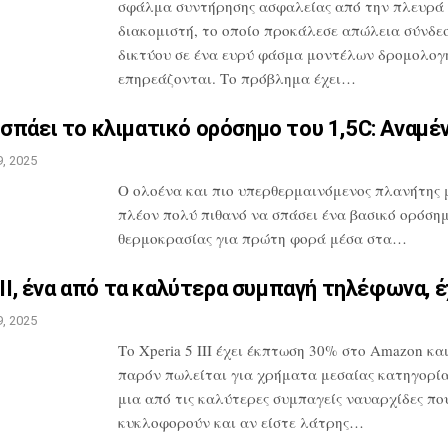
σφάλμα συντήρησης ασφαλείας
από την πλευρά
διακομιστή, το οποίο
προκάλεσε απώλεια σύνδε
δικτύου σε
ένα ευρύ φάσμα μοντέλων δρομολογ
επηρεάζονται. Το πρόβλημα έχει…
σπάει το κλιματικό ορόσημο
του 1,5C: Αναμέ
, 2025
O ολοένα και πιο υπερθερμαινόμενος πλανήτης 
πλέον πολύ πιθανό να σπάσει ένα
βασικό ορόση
θερμοκρασίας για πρώτη
φορά μέσα στα…
III, ένα από τα καλύτερα
συμπαγή τηλέφωνα, έ
, 2025
Το Xperia 5 III έχει έκπτωση 30% στο
Amazon και
παρόν πωλείται για
χρήματα μεσαίας κατηγορίας
μια
από τις καλύτερες συμπαγείς ναυαρχίδες
πο
κυκλοφορούν και αν είστε λάτρης…