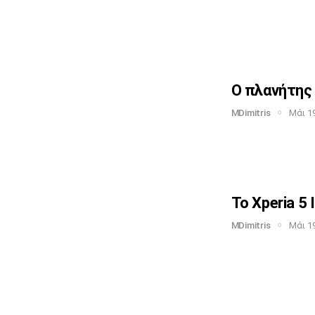
Ο πλανήτης 
MDimitris
Μάι 19
Το Xperia 5 
MDimitris
Μάι 19