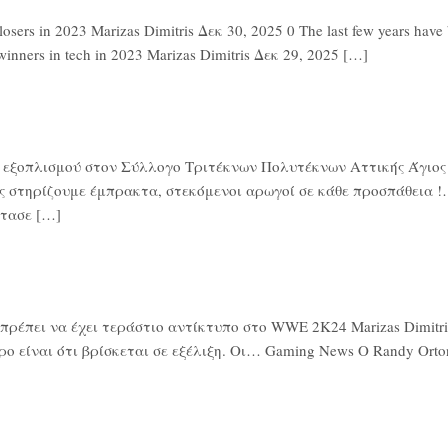
rs in 2023 Marizas Dimitris Δεκ 30, 2025 0 The last few years have be
winners in tech in 2023 Marizas Dimitris Δεκ 29, 2025 […]
ά εξοπλισμού στον Σύλλογο Τριτέκνων Πολυτέκνων Αττικής Άγιος Ν
ς στηρίζουμε έμπρακτα, στεκόμενοι αρωγοί σε κάθε προσπάθεια !…
τασε […]
έπει να έχει τεράστιο αντίκτυπο στο WWE 2K24 Marizas Dimitris 
ο είναι ότι βρίσκεται σε εξέλιξη. Οι… Gaming News Ο Randy Or