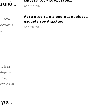
εικόνες του «παγωμένου…
ta από…
Απρ 27, 2025
Αυτά ήταν τα πιο cool και περίεργα
μματα
gadgets του Απριλίου
ροτάσεις
Απρ 28, 2025
υ…
ν, Ben
βδομάδας
 τις
pple Car.
 για…