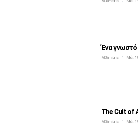
MDimitris
Μάι 19
Ένα γνωστό 
MDimitris
Μάι 19
The Cult of 
MDimitris
Μάι 19