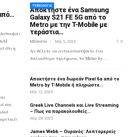
ΤΕΧΝΟΛΟΓΊΑ
Αποκτήστε ένα Samsung
από…
Galaxy S21 FE 5G
από το
Metro με την T-Mobile με
τεράστια…
ιδοποιήσει
nAI
MDimitris
Μάι 5, 2025
0
ί ότι η
Αν θέλετε να αντικαταστήσετε ένα
παλαιότερο τηλέφωνο, το Metro by…
3
Αποκτήστε ένα δωρεάν Pixel 6a από το
Metro by T-Mobile ή πληρώστε…
Μάι 12, 2025
ναι
ιά σας
Greek Live Channels και Live Streaming
ιδιά
– Πως να παρακολουθείς…
ορετικές
Απρ 28, 2025
James Webb – Ουρανός: Λεπτομερείς