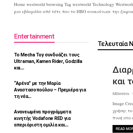
Home westworld browsing Tag westworld Technology Westworl
μια εβδομάδα από τότε που το HBO ανακοίνωσε την ξαφνική 
Entertainment
Τελευταία 
Το Mecha Toy συνδυάζει τους
Ultraman,
Kamen Rider, Godzilla
Διαρ
και…
και 
“Αρένα” με την Μαρία
Αναστασοπούλου –
Πρεμιέρα για
MDimitris
τη νέα…
Image Cred
χρήσης τ
Ανανεωμένα προγράμματα
πνοή στα
κινητής Vodafone
RED για
απεριόριστη ομιλία και…
READ MO