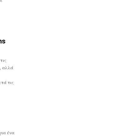
ns
τις
, αλλά
τά τις
για ένα