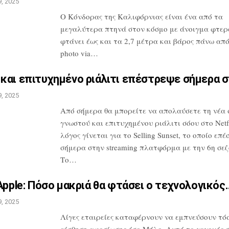
, 2025
Ο Κόνδορας της Καλιφόρνιας είναι ένα από
τα
μεγαλύτερα πτηνά στον κόσμο με
άνοιγμα φτερ
φτάνει έως και τα 2,7
μέτρα και βάρος πάνω από 
photo
via…
και επιτυχημένο ριάλιτι
επέστρεψε σήμερα 
, 2025
Από σήμερα θα μπορείτε να απολαύσετε τη
νέα 
γνωστού και επιτυχημένου
ριάλιτι σόου στο Netfl
λόγος
γίνεται για το Selling Sunset, το οποίο
επέ
σήμερα στην streaming
πλατφόρμα με την 6η σεζ
Το…
Apple: Πόσο μακριά θα
φτάσει ο τεχνολογικός
, 2025
Λίγες εταιρείες καταφέρνουν να
εμπνεύσουν τόσ
αίσθηση αφοσίωσης
όσο Μήλο. Αυτό το γεγονός 