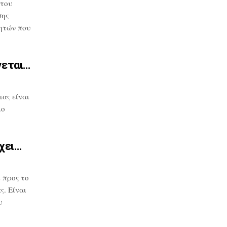
 του
σης
ητών που
νεται…
μας
είναι
μο
χει…
 προς το
. Είναι
υ