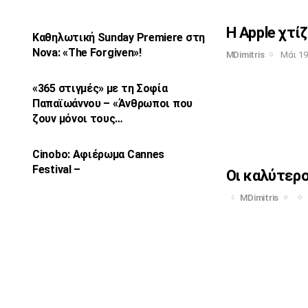
Η Apple χτίζ
Καθηλωτική Sunday Premiere στη
Nova: «The
Forgiven»!
MDimitris
Μάι 19
«365 στιγμές» με τη Σοφία
Παπαϊωάννου –
«Άνθρωποι που
ζουν μόνοι τους…
Cinobo: Αφιέρωμα Cannes
Festival –
Οι καλύτερο
MDimitris