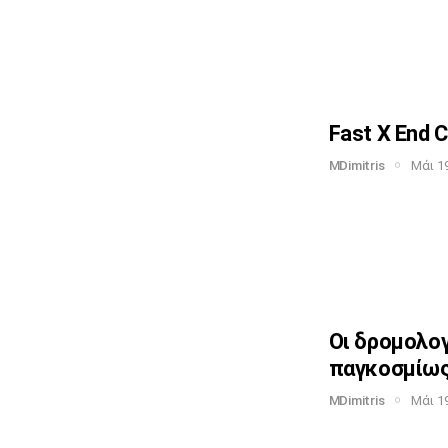
Fast X End C
MDimitris
Μάι 19
Οι δρομολο
παγκοσμίω
MDimitris
Μάι 19