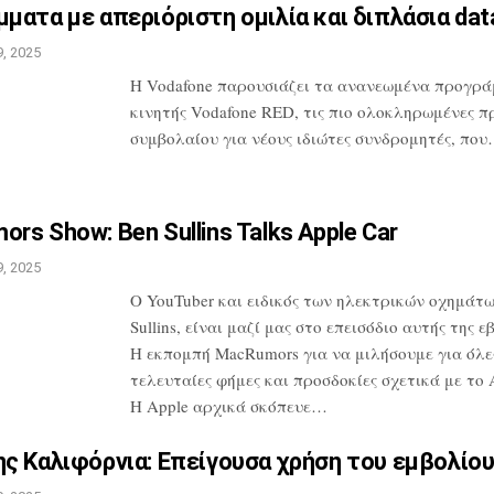
ματα με απεριόριστη ομιλία
και διπλάσια da
, 2025
H Vodafone παρουσιάζει τα ανανεωμένα
προγρά
κινητής Vodafone RED, τις
πιο ολοκληρωμένες π
συμβολαίου
για νέους ιδιώτες συνδρομητές, πο
rs Show: Ben Sullins Talks
Apple Car
, 2025
Ο YouTuber και ειδικός των ηλεκτρικών
οχημάτω
Sullins, είναι μαζί μας
στο επεισόδιο αυτής της ε
Η
εκπομπή MacRumors για να μιλήσουμε για
όλες
τελευταίες φήμες και προσδοκίες
σχετικά με το A
Η Apple αρχικά
σκόπευε…
ς Καλιφόρνια: Επείγουσα
χρήση του εμβολίου