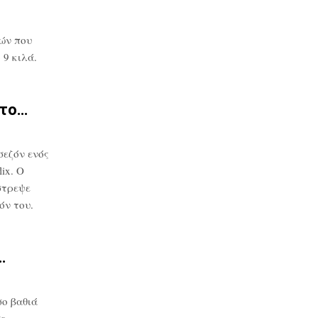
ών που
9 κιλά.
στο…
σεζόν ενός
ix. Ο
στρεψε
όν του.
…
ο βαθιά
σε