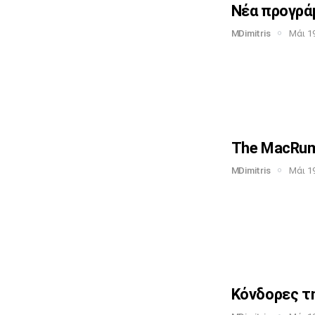
Νέα προγράμ
MDimitris
Μάι 19
The MacRumo
MDimitris
Μάι 19
Κόνδορες τη