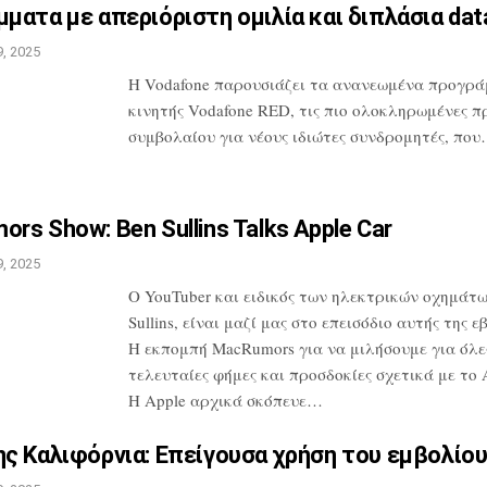
ματα με απεριόριστη ομιλία
και διπλάσια da
, 2025
H Vodafone παρουσιάζει τα ανανεωμένα
προγρά
κινητής Vodafone RED, τις
πιο ολοκληρωμένες π
συμβολαίου
για νέους ιδιώτες συνδρομητές, πο
rs Show: Ben Sullins Talks
Apple Car
, 2025
Ο YouTuber και ειδικός των ηλεκτρικών
οχημάτω
Sullins, είναι μαζί μας
στο επεισόδιο αυτής της ε
Η
εκπομπή MacRumors για να μιλήσουμε για
όλες
τελευταίες φήμες και προσδοκίες
σχετικά με το A
Η Apple αρχικά
σκόπευε…
ς Καλιφόρνια: Επείγουσα
χρήση του εμβολίου