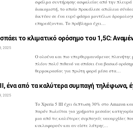
σφάλμα συντήρησης ασφαλείας
από την πλευρά
διακομιστή, το οποίο
προκάλεσε απώλεια σύνδε
δικτύου σε
ένα ευρύ φάσμα μοντέλων δρομολογ
επηρεάζονται. Το πρόβλημα έχει…
σπάει το κλιματικό ορόσημο
του 1,5C: Αναμέ
, 2025
O ολοένα και πιο υπερθερμαινόμενος πλανήτης 
πλέον πολύ πιθανό να σπάσει ένα
βασικό ορόση
θερμοκρασίας για πρώτη
φορά μέσα στα…
III, ένα από τα καλύτερα
συμπαγή τηλέφωνα, έ
, 2025
Το Xperia 5 III έχει έκπτωση 30% στο
Amazon και
παρόν πωλείται για
χρήματα μεσαίας κατηγορίας
μια
από τις καλύτερες συμπαγείς ναυαρχίδες
πο
κυκλοφορούν και αν είστε λάτρης…