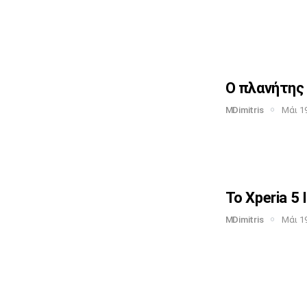
Ο πλανήτης 
MDimitris
Μάι 19
Το Xperia 5 
MDimitris
Μάι 19