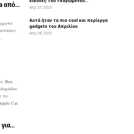
εικόνες του «παγωμένου…
ta από…
Απρ 27, 2025
Αυτά ήταν τα πιο cool και περίεργα
μματα
gadgets του Απριλίου
ροτάσεις
Απρ 28, 2025
υ…
ν, Ben
βδομάδας
 τις
pple Car.
 για…