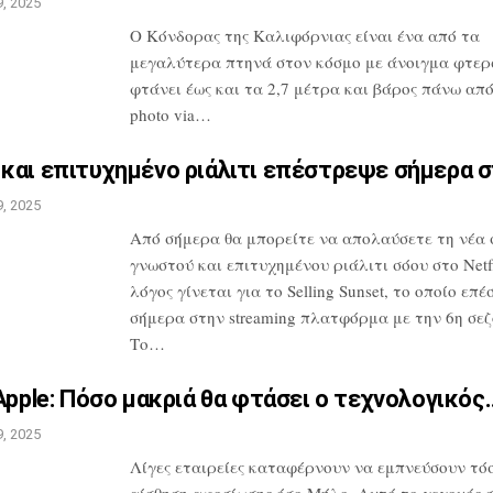
, 2025
Ο Κόνδορας της Καλιφόρνιας είναι ένα από
τα
μεγαλύτερα πτηνά στον κόσμο με
άνοιγμα φτερ
φτάνει έως και τα 2,7
μέτρα και βάρος πάνω από 
photo
via…
και επιτυχημένο ριάλιτι
επέστρεψε σήμερα 
, 2025
Από σήμερα θα μπορείτε να απολαύσετε τη
νέα 
γνωστού και επιτυχημένου
ριάλιτι σόου στο Netfl
λόγος
γίνεται για το Selling Sunset, το οποίο
επέ
σήμερα στην streaming
πλατφόρμα με την 6η σεζ
Το…
Apple: Πόσο μακριά θα
φτάσει ο τεχνολογικός
, 2025
Λίγες εταιρείες καταφέρνουν να
εμπνεύσουν τόσ
αίσθηση αφοσίωσης
όσο Μήλο. Αυτό το γεγονός 