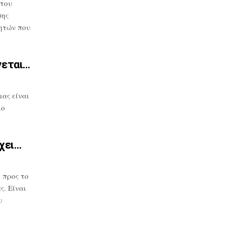
 του
σης
ητών που
νεται…
μας
είναι
μο
χει…
 προς το
. Είναι
υ