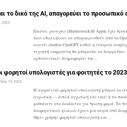
ει το δικό της AI,
απαγορεύει το προσωπικό 
, 2025
Εικόνα: χανοχίκι (Shutterstock)Η Apple
έχει προε
τους υπαλλήλους να
απομακρυνθούν από το Ope
ιογενές
chatbot ChatGPT καθώς η εταιρεία
ανησυχε
τεχνητή νοημοσύνη θα
μπορούσε να διαρρεύσει
εμπιστευτικές
πληροφορίες της…
ι φορητοί υπολογιστές για
φοιτητές το 202
Μάι 19, 2025
Η αγορά ενός φορητού υπολογιστή μπορεί
να εί
αγχωτική — διπλά αγχωτική εάν
εσείς ή τα παιδ
μαθαίνετε στο
διαδίκτυο για πρώτη φορά. Τα πα
διαφορετικών ηλικιών έχουν μια σειρά από
διαφ
θήκες χρήσης φορητού
υπολογιστή και…