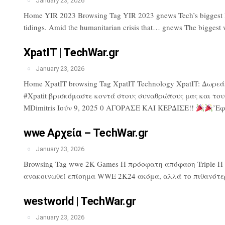
January 23, 2026
Home YIR 2023 Browsing Tag YIR 2023 gnews Tech’s biggest lose
tidings. Amid the humanitarian crisis that… gnews The biggest 
XpatIT | TechWar.gr
January 23, 2026
Home XpatIT browsing Tag XpatIT Technology XpatIT: Δωρε
#Xpatit βρισκόμαστε κοντά στους συναθρώπους μας και του
MDimitris Ιούν 9, 2025 0 ΑΓΟΡΑΣΕ ΚΑΙ ΚΕΡΔΙΣΕ!!
’Εφ
wwe Αρχεία – TechWar.gr
January 23, 2026
Browsing Tag wwe 2K Games Η πρόσφατη απόφαση Triple H πρ
ανακοινωθεί επίσημα WWE 2K24 ακόμα, αλλά το πιθανότερ
westworld | TechWar.gr
January 23, 2026