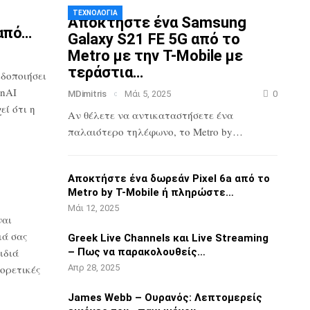
ΤΕΧΝΟΛΟΓΊΑ
Αποκτήστε ένα Samsung
από…
Galaxy S21 FE 5G
από το
Metro με την T-Mobile με
τεράστια…
ιδοποιήσει
nAI
MDimitris
Μάι 5, 2025
0
ί ότι η
Αν θέλετε να αντικαταστήσετε ένα
παλαιότερο τηλέφωνο, το Metro by…
3
Αποκτήστε ένα δωρεάν Pixel 6a από το
Metro by T-Mobile ή πληρώστε…
Μάι 12, 2025
ναι
ιά σας
Greek Live Channels και Live Streaming
ιδιά
– Πως να παρακολουθείς…
ορετικές
Απρ 28, 2025
James Webb – Ουρανός: Λεπτομερείς