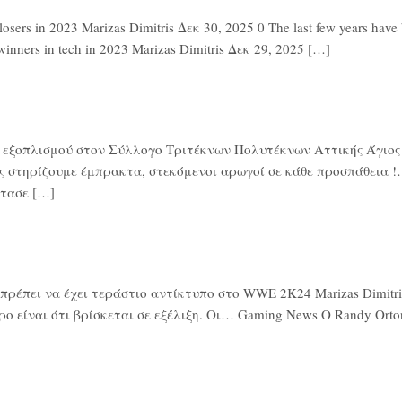
rs in 2023 Marizas Dimitris Δεκ 30, 2025 0 The last few years have be
winners in tech in 2023 Marizas Dimitris Δεκ 29, 2025 […]
ά εξοπλισμού στον Σύλλογο Τριτέκνων Πολυτέκνων Αττικής Άγιος Ν
ς στηρίζουμε έμπρακτα, στεκόμενοι αρωγοί σε κάθε προσπάθεια !…
τασε […]
έπει να έχει τεράστιο αντίκτυπο στο WWE 2K24 Marizas Dimitris 
ο είναι ότι βρίσκεται σε εξέλιξη. Οι… Gaming News Ο Randy Or