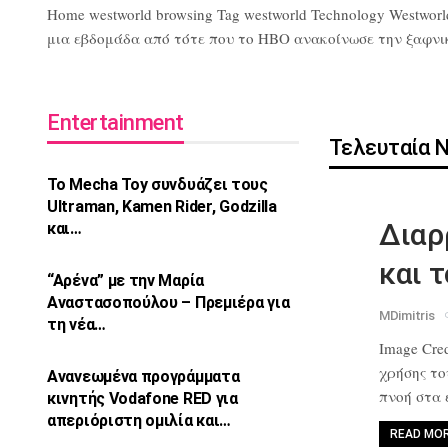
Home westworld browsing Tag westworld Technology Westworl
μια εβδομάδα από τότε που το HBO ανακοίνωσε την ξαφνική 
Entertainment
Τελευταία 
Το Mecha Toy συνδυάζει τους
Ultraman,
Kamen Rider, Godzilla
Διαρ
και…
και 
“Αρένα” με την Μαρία
Αναστασοπούλου –
Πρεμιέρα για
MDimitris
τη νέα…
Image Cred
χρήσης τ
Ανανεωμένα προγράμματα
πνοή στα
κινητής Vodafone
RED για
απεριόριστη ομιλία και…
READ MO