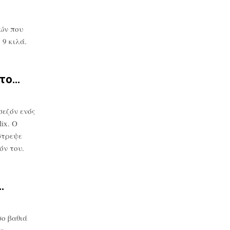
ών που
9 κιλά.
στο…
σεζόν ενός
ix. Ο
στρεψε
όν του.
…
ο βαθιά
σε