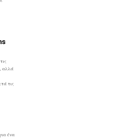
ns
τις
, αλλά
τά τις
για ένα