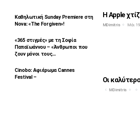
Η Apple χτίζ
Καθηλωτική Sunday Premiere στη
Nova: «The
Forgiven»!
MDimitris
Μάι 19
«365 στιγμές» με τη Σοφία
Παπαϊωάννου –
«Άνθρωποι που
ζουν μόνοι τους…
Cinobo: Αφιέρωμα Cannes
Festival –
Οι καλύτερο
MDimitris