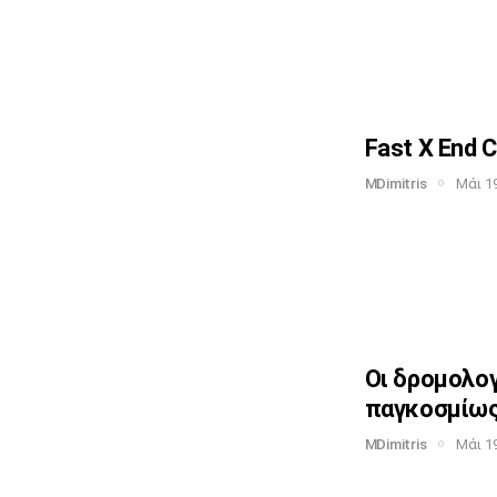
Fast X End C
MDimitris
Μάι 19
Οι δρομολο
παγκοσμίω
MDimitris
Μάι 19