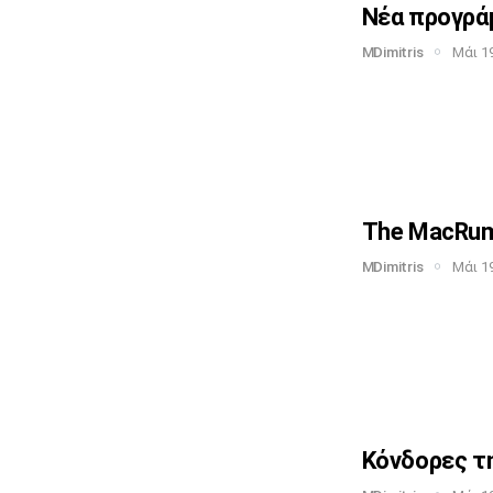
Νέα προγράμ
MDimitris
Μάι 19
The MacRumo
MDimitris
Μάι 19
Κόνδορες τη