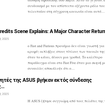
συνδυασμό
με τον απίστευτα εξέχοντα ρόλο του
τελευταίου στη σύγχρονη κοινωνία είναι
αυτό…
redits Scene Explains: A
Major Character Retur
, 2025
ο Fast and Furious προνόμιο δεν είναι
γνωστή για 
κρυφές εκπλήξεις στους
τίτλους των ταινιών της
όταν το
κάνει, δίνουν μια γροθιά. Το καλύτερο
παράδειγμα είναι στο Fast Five όταν μια
σκηνή με
συναυλίες αποκάλυψε ότι
ο…
γητές της ASUS βγήκαν εκτός
σύνδεσης
ς…
, 2025
Η ASUS ζήτησε συγγνώμη από τους πελάτες
της 