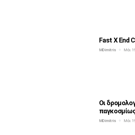
Fast X End C
MDimitris
Μάι 19
Οι δρομολο
παγκοσμίω
MDimitris
Μάι 19