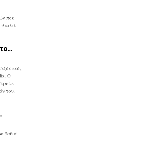
ών που
9 κιλά.
στο…
σεζόν ενός
ix. Ο
στρεψε
όν του.
…
ο βαθιά
σε