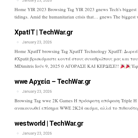
January 23, 2026
Home YIR 2023 Browsing Tag YIR 2023 gnews Tech’s biggest lose
tidings. Amid the humanitarian crisis that… gnews The biggest 
XpatIT | TechWar.gr
January 23, 2026
Home XpatIT browsing Tag XpatIT Technology XpatIT: Δωρε
#Xpatit βρισκόμαστε κοντά στους συναθρώπους μας και του
MDimitris Ιούν 9, 2025 0 ΑΓΟΡΑΣΕ ΚΑΙ ΚΕΡΔΙΣΕ!!
’Εφ
wwe Αρχεία – TechWar.gr
January 23, 2026
Browsing Tag wwe 2K Games Η πρόσφατη απόφαση Triple H πρ
ανακοινωθεί επίσημα WWE 2K24 ακόμα, αλλά το πιθανότερ
westworld | TechWar.gr
January 23, 2026