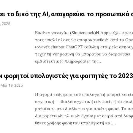
ει το δικό της AI,
απαγορεύει το προσωπικό 
, 2025
Εικόνα: χανοχίκι (Shutterstock)Η Apple
έχει προε
τους υπαλλήλους να
απομακρυνθούν από το Ope
ιογενές
chatbot ChatGPT καθώς η εταιρεία
ανησυχε
τεχνητή νοημοσύνη θα
μπορούσε να διαρρεύσει
εμπιστευτικές
πληροφορίες της…
ι φορητοί υπολογιστές για
φοιτητές το 202
Μάι 19, 2025
Η αγορά ενός φορητού υπολογιστή μπορεί
να εί
αγχωτική — διπλά αγχωτική εάν
εσείς ή τα παιδ
μαθαίνετε στο
διαδίκτυο για πρώτη φορά. Τα πα
διαφορετικών ηλικιών έχουν μια σειρά από
διαφ
θήκες χρήσης φορητού
υπολογιστή και…