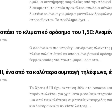
σφάλμα συντήρησης ασφαλείας
από την πλευρά
διακομιστή, το οποίο
προκάλεσε απώλεια σύνδε
δικτύου σε
ένα ευρύ φάσμα μοντέλων δρομολογ
επηρεάζονται. Το πρόβλημα έχει…
σπάει το κλιματικό ορόσημο
του 1,5C: Αναμέ
, 2025
O ολοένα και πιο υπερθερμαινόμενος πλανήτης 
πλέον πολύ πιθανό να σπάσει ένα
βασικό ορόση
θερμοκρασίας για πρώτη
φορά μέσα στα…
III, ένα από τα καλύτερα
συμπαγή τηλέφωνα, έ
, 2025
Το Xperia 5 III έχει έκπτωση 30% στο
Amazon και
παρόν πωλείται για
χρήματα μεσαίας κατηγορίας
μια
από τις καλύτερες συμπαγείς ναυαρχίδες
πο
κυκλοφορούν και αν είστε λάτρης…