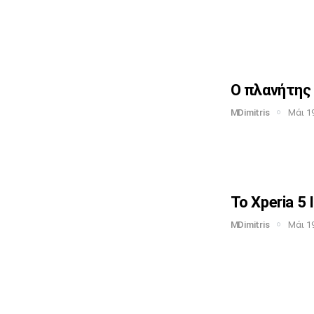
Ο πλανήτης 
MDimitris
Μάι 19
Το Xperia 5 
MDimitris
Μάι 19