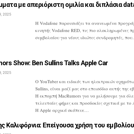
ματα με απεριόριστη ομιλία
και διπλάσια da
, 2025
H Vodafone παρουσιάζει τα ανανεωμένα
προγρά
κινητής Vodafone RED, τις
πιο ολοκληρωμένες π
συμβολαίου
για νέους ιδιώτες συνδρομητές, πο
rs Show: Ben Sullins Talks
Apple Car
, 2025
Ο YouTuber και ειδικός των ηλεκτρικών
οχημάτω
Sullins, είναι μαζί μας
στο επεισόδιο αυτής της ε
Η
εκπομπή MacRumors για να μιλήσουμε για
όλες
τελευταίες φήμες και προσδοκίες
σχετικά με το A
Η Apple αρχικά
σκόπευε…
ς Καλιφόρνια: Επείγουσα
χρήση του εμβολίου