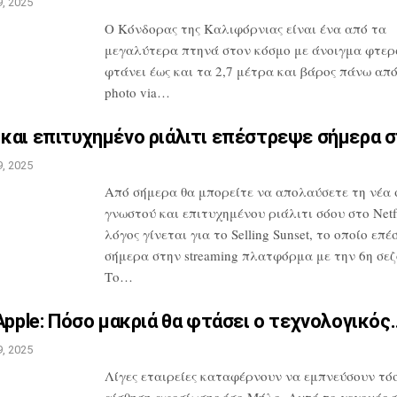
, 2025
Ο Κόνδορας της Καλιφόρνιας είναι ένα από
τα
μεγαλύτερα πτηνά στον κόσμο με
άνοιγμα φτερ
φτάνει έως και τα 2,7
μέτρα και βάρος πάνω από 
photo
via…
και επιτυχημένο ριάλιτι
επέστρεψε σήμερα 
, 2025
Από σήμερα θα μπορείτε να απολαύσετε τη
νέα 
γνωστού και επιτυχημένου
ριάλιτι σόου στο Netfl
λόγος
γίνεται για το Selling Sunset, το οποίο
επέ
σήμερα στην streaming
πλατφόρμα με την 6η σεζ
Το…
Apple: Πόσο μακριά θα
φτάσει ο τεχνολογικός
, 2025
Λίγες εταιρείες καταφέρνουν να
εμπνεύσουν τόσ
αίσθηση αφοσίωσης
όσο Μήλο. Αυτό το γεγονός 