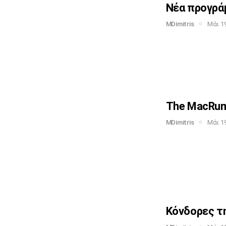
Νέα προγράμ
MDimitris
Μάι 19
The MacRumo
MDimitris
Μάι 19
Κόνδορες τη