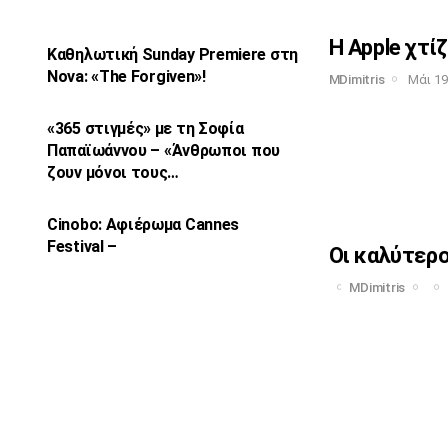
Η Apple χτίζ
Καθηλωτική Sunday Premiere στη
Nova: «The
Forgiven»!
MDimitris
Μάι 19
«365 στιγμές» με τη Σοφία
Παπαϊωάννου –
«Άνθρωποι που
ζουν μόνοι τους…
Cinobo: Αφιέρωμα Cannes
Festival –
Οι καλύτερο
MDimitris