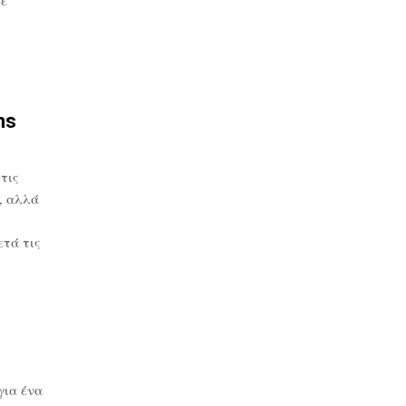
ns
τις
, αλλά
τά τις
για ένα