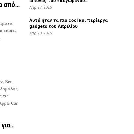
εικόνες του «παγωμένου…
ta από…
Απρ 27, 2025
Αυτά ήταν τα πιο cool και περίεργα
μματα
gadgets του Απριλίου
ροτάσεις
Απρ 28, 2025
υ…
ν, Ben
βδομάδας
 τις
pple Car.
 για…