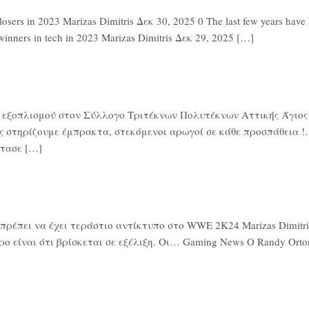
rs in 2023 Marizas Dimitris Δεκ 30, 2025 0 The last few years have be
winners in tech in 2023 Marizas Dimitris Δεκ 29, 2025 […]
ά εξοπλισμού στον Σύλλογο Τριτέκνων Πολυτέκνων Αττικής Άγιος Ν
ς στηρίζουμε έμπρακτα, στεκόμενοι αρωγοί σε κάθε προσπάθεια !…
τασε […]
έπει να έχει τεράστιο αντίκτυπο στο WWE 2K24 Marizas Dimitris 
ο είναι ότι βρίσκεται σε εξέλιξη. Οι… Gaming News Ο Randy Or