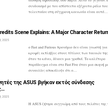
συνδυασμό
με τον απίστευτα εξέχοντα ρόλο του
τελευταίου στη σύγχρονη κοινωνία είναι
αυτό…
redits Scene Explains: A
Major Character Retur
, 2025
ο Fast and Furious προνόμιο δεν είναι
γνωστή για 
κρυφές εκπλήξεις στους
τίτλους των ταινιών της
όταν το
κάνει, δίνουν μια γροθιά. Το καλύτερο
παράδειγμα είναι στο Fast Five όταν μια
σκηνή με
συναυλίες αποκάλυψε ότι
ο…
γητές της ASUS βγήκαν εκτός
σύνδεσης
ς…
, 2025
Η ASUS ζήτησε συγγνώμη από τους πελάτες
της 