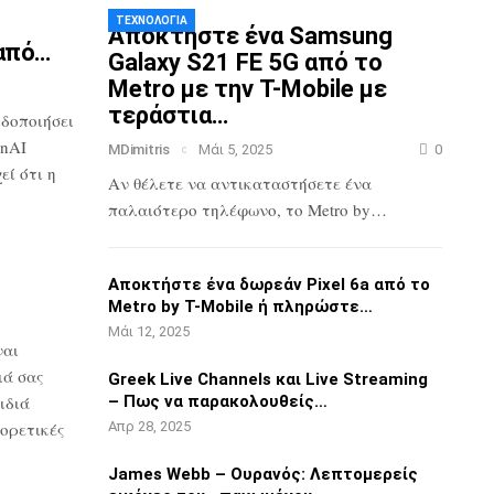
ΤΕΧΝΟΛΟΓΊΑ
Αποκτήστε ένα Samsung
από…
Galaxy S21 FE 5G
από το
Metro με την T-Mobile με
τεράστια…
ιδοποιήσει
nAI
MDimitris
Μάι 5, 2025
0
ί ότι η
Αν θέλετε να αντικαταστήσετε ένα
παλαιότερο τηλέφωνο, το Metro by…
3
Αποκτήστε ένα δωρεάν Pixel 6a από το
Metro by T-Mobile ή πληρώστε…
Μάι 12, 2025
ναι
ιά σας
Greek Live Channels και Live Streaming
ιδιά
– Πως να παρακολουθείς…
ορετικές
Απρ 28, 2025
James Webb – Ουρανός: Λεπτομερείς