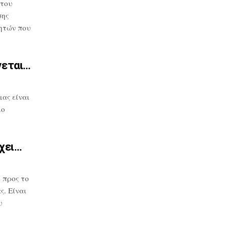
 του
σης
ητών που
νεται…
μας
είναι
μο
χει…
 προς το
. Είναι
υ