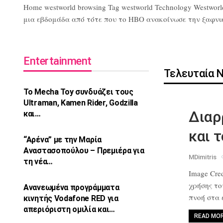
Home westworld browsing Tag westworld Technology Westworl
μια εβδομάδα από τότε που το HBO ανακοίνωσε την ξαφνική 
Entertainment
Τελευταία 
Το Mecha Toy συνδυάζει τους
Ultraman,
Kamen Rider, Godzilla
Διαρ
και…
και 
“Αρένα” με την Μαρία
Αναστασοπούλου –
Πρεμιέρα για
MDimitris
τη νέα…
Image Cred
χρήσης τ
Ανανεωμένα προγράμματα
πνοή στα
κινητής Vodafone
RED για
απεριόριστη ομιλία και…
READ MO