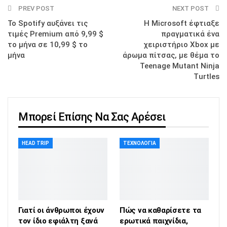
PREV POST
NEXT POST
Το Spotify αυξάνει τις
Η Microsoft έφτιαξε
τιμές Premium από 9,99 $
πραγματικά ένα
το μήνα σε 10,99 $ το
χειριστήριο Xbox με
μήνα
άρωμα πίτσας, με θέμα το
Teenage Mutant Ninja
Turtles
Μπορεί Επίσης Να Σας Αρέσει
HEAD TRIP
ΤΕΧΝΟΛΟΓΊΑ
Γιατί οι άνθρωποι έχουν
Πώς να καθαρίσετε τα
τον ίδιο εφιάλτη ξανά
ερωτικά παιχνίδια,