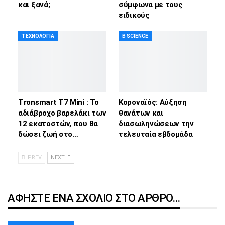
και ξανά;
σύμφωνα με τους
ειδικούς
ΤΕΧΝΟΛΟΓΊΑ
B SCIENCE
Tronsmart T7 Mini : To
Κοροναϊός: Αύξηση
αδιάβροχο βαρελάκι των
θανάτων και
12 εκατοστών, που θα
διασωληνώσεων την
δώσει ζωή στο…
τελευταία εβδομάδα
PREV
NEXT
ΑΦΉΣΤΕ ΈΝΑ ΣΧΌΛΙΟ ΣΤΟ ΆΡΘΡΟ…