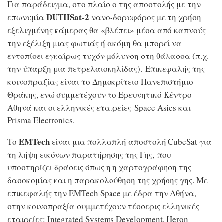
Για παράδειγμα, στο πλαίσιο της αποστολής με την
DUTHSat-2
επωνυμία
νανο-δορυφόρος με τη χρήση
εξελιγμένης κάμερας θα «βλέπει» μέσα από καπνούς
την εξέλιξη μιας φωτιάς ή ακόμη θα μπορεί να
εντοπίσει εγκαίρως τυχόν μόλυνση στη θάλασσα (π.χ.
την ύπαρξη μια πετρελαιοκηλίδας). Επικεφαλής της
κοινοπραξίας είναι το Δημοκρίτειο Πανεπιστήμιο
Θράκης, ενώ συμμετέχουν το Ερευνητικό Κέντρο
Αθηνά και οι ελληνικές εταιρείες Space Asics και
Prisma Electronics.
EMTech
Το
είναι μια πολλαπλή αποστολή CubeSat για
τη λήψη εικόνων παρατήρησης της Γης, που
υποστηρίζει δράσεις όπως η η χαρτογράφηση της
δασοκομίας και η παρακολούθηση της χρήσης γης. Με
επικεφαλής την EMTech Space με έδρα την Αθήνα,
στην κοινοπραξία συμμετέχουν τέσσερις ελληνικές
εταιρείες: Integrated Systems Development, Heron