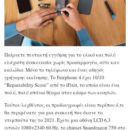
Παίρνετε πενταετή εγγύηση για το υλικό και πολύ
ελάχιστη συσκευασία χωρίς προσαρμογέα, ούτε καν
καλώδιο. Μόνο το τηλέφωνο και ένας οδηγός
γρήγορης εκκίνησης. Το Fairphone 4 έχει 10/10
“Repairability Score” από το iFixit, το οποίο είναι ένα
πολύ, πολύ σπάνιο θέαμα στον κόσμο των κινητών.
Τούτου λεχθέντος, οι προδιαγραφές είναι περίπου ό,τι
θα περιμένατε για μια συσκευή που έκανε το
ντεμπούτο της το 2021. Έχετε μια οθόνη LCD 6,3
ιντσών 1080×2340 60 Hz, το chipset Snapdragon 750 στο