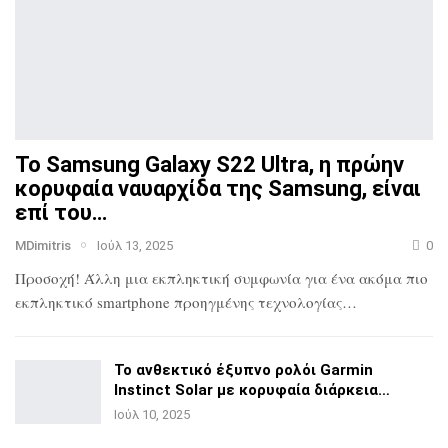
Το Samsung Galaxy S22 Ultra, η πρώην
κορυφαία ναυαρχίδα
της Samsung, είναι
επί του…
MDimitris
Ιούλ 13, 2025
0
Προσοχή! Άλλη μια εκπληκτική συμφωνία για ένα ακόμα πιο
εκπληκτικό smartphone προηγμένης τεχνολογίας…
Το ανθεκτικό έξυπνο ρολόι Garmin
Instinct Solar με
κορυφαία διάρκεια…
Ιούλ 10, 2025