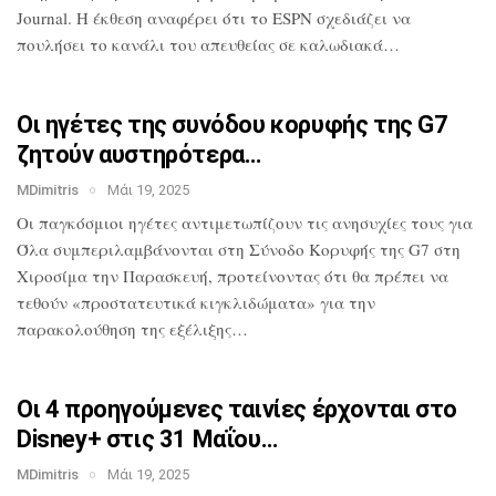
Journal. Η έκθεση αναφέρει ότι το
ESPN σχεδιάζει να
πουλήσει το κανάλι του
απευθείας σε καλωδιακά…
Οι ηγέτες της συνόδου κορυφής της G7
ζητούν αυστηρότερα…
MDimitris
Μάι 19, 2025
Οι παγκόσμιοι ηγέτες αντιμετωπίζουν τις
ανησυχίες τους για
Όλα
συμπεριλαμβάνονται στη Σύνοδο Κορυφής
της G7 στη
Χιροσίμα την Παρασκευή,
προτείνοντας ότι θα πρέπει να
τεθούν
«προστατευτικά κιγκλιδώματα» για την
παρακολούθηση της εξέλιξης…
Οι 4 προηγούμενες ταινίες έρχονται στο
Disney+ στις 31 Μαΐου…
MDimitris
Μάι 19, 2025