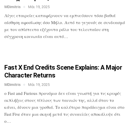
MDimitris
Μάι 19, 2025
Λίγες εταιρείες καταφέρνουν να
εμπνεύσουν τόσο βαθιά
αίσθηση αφοσίωσης
όσο Μήλο. Αυτό το γεγονός σε συνδυασμό
με τον απίστευτα εξέχοντα ρόλο του
τελευταίου στη
σύγχρονη κοινωνία είναι
αυτό…
Fast X End Credits Scene Explains: A
Major
Character Returns
MDimitris
Μάι 19, 2025
ο Fast and Furious προνόμιο δεν είναι
γνωστή για τις κρυφές
εκπλήξεις στους
τίτλους των ταινιών της, αλλά όταν το
κάνει, δίνουν μια γροθιά. Το καλύτερο
παράδειγμα είναι στο
Fast Five όταν μια
σκηνή μετά τις συναυλίες αποκάλυψε ότι
ο…