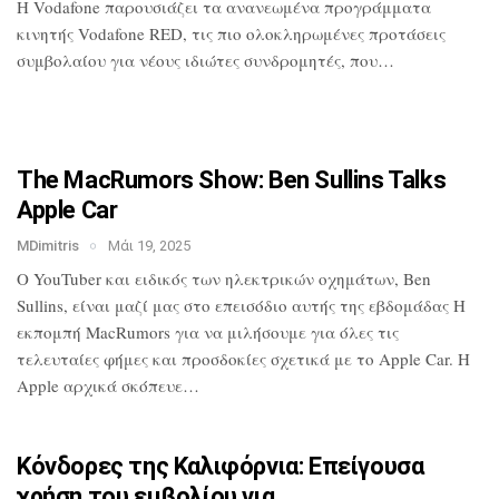
H Vodafone παρουσιάζει τα ανανεωμένα
προγράμματα
κινητής Vodafone RED, τις
πιο ολοκληρωμένες προτάσεις
συμβολαίου
για νέους ιδιώτες συνδρομητές, που…
The MacRumors Show: Ben Sullins Talks
Apple Car
MDimitris
Μάι 19, 2025
Ο YouTuber και ειδικός των ηλεκτρικών
οχημάτων, Ben
Sullins, είναι μαζί μας
στο επεισόδιο αυτής της εβδομάδας Η
εκπομπή MacRumors για να μιλήσουμε για
όλες τις
τελευταίες φήμες και προσδοκίες
σχετικά με το Apple Car. Η
Apple αρχικά
σκόπευε…
Κόνδορες της Καλιφόρνια: Επείγουσα
χρήση του εμβολίου για…