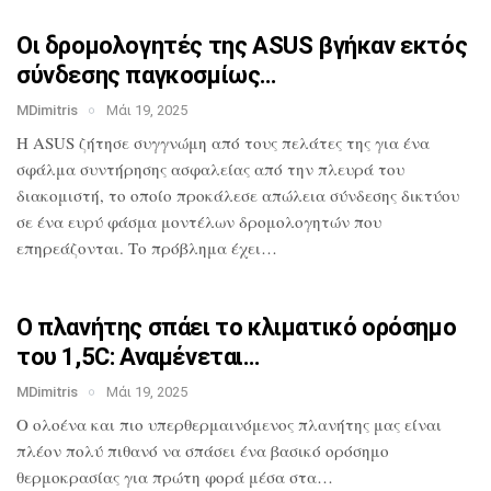
Οι δρομολογητές της ASUS βγήκαν εκτός
σύνδεσης παγκοσμίως…
MDimitris
Μάι 19, 2025
Η ASUS ζήτησε συγγνώμη από τους πελάτες
της για ένα
σφάλμα συντήρησης ασφαλείας
από την πλευρά του
διακομιστή, το οποίο
προκάλεσε απώλεια σύνδεσης δικτύου
σε
ένα ευρύ φάσμα μοντέλων δρομολογητών που
επηρεάζονται. Το πρόβλημα έχει…
Ο πλανήτης σπάει το κλιματικό ορόσημο
του 1,5C: Αναμένεται…
MDimitris
Μάι 19, 2025
O ολοένα και πιο υπερθερμαινόμενος πλανήτης μας
είναι
πλέον πολύ πιθανό να σπάσει ένα
βασικό ορόσημο
θερμοκρασίας για πρώτη
φορά μέσα στα…