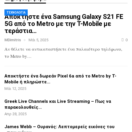
ΤΕΧΝΟΛΟΓΊΑ
Αποκτήστε ένα Samsung Galaxy S21 FE
5G
από το Metro με την T-Mobile με
τεράστια…
MDimitris
Μάι 5, 2025
0
Αν θέλετε να αντικαταστήσετε ένα
παλαιότερο τηλέφωνο,
το Metro by…
Αποκτήστε ένα δωρεάν Pixel 6a από το
Metro by T-
Mobile ή πληρώστε…
Μάι 12, 2025
Greek Live Channels και Live Streaming
– Πως να
παρακολουθείς…
Απρ 28, 2025
James Webb – Ουρανός: Λεπτομερείς
εικόνες του