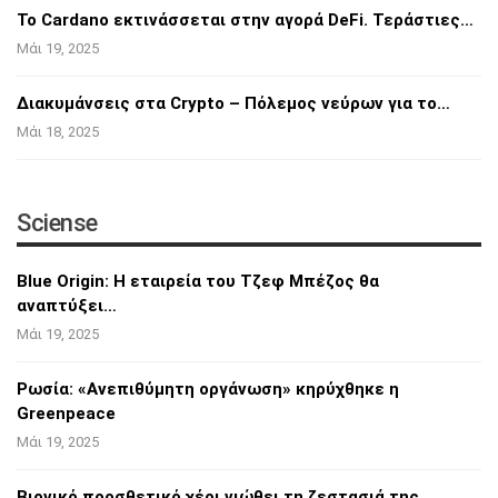
Το Cardano εκτινάσσεται στην αγορά DeFi.
Τεράστιες…
Μάι 19, 2025
Διακυμάνσεις στα Crypto – Πόλεμος νεύρων για
το…
Μάι 18, 2025
Sciense
Blue Origin: Η εταιρεία του Τζεφ Μπέζος θα
αναπτύξει…
Μάι 19, 2025
Ρωσία: «Ανεπιθύμητη οργάνωση» κηρύχθηκε η
Greenpeace
Μάι 19, 2025
Βιονικό προσθετικό χέρι νιώθει τη ζεστασιά
της