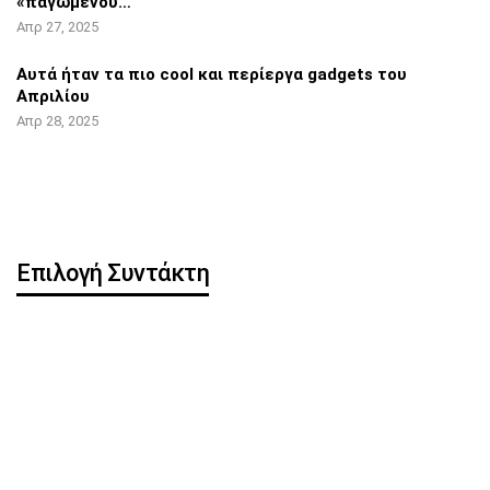
«παγωμένου…
Απρ 27, 2025
Αυτά ήταν τα πιο cool και περίεργα
gadgets του
Απριλίου
Απρ 28, 2025
Επιλογή Συντάκτη
Η OpenAI κυκλοφορεί
Pixel 8 Pro: Hands-on
δωρεάν ChatGPT app για
βίντεο αποκάλυψε…
iOS
iOS 16.5: Όλες οι νέες
iPhone: Νέα λειτουργία
λειτουργίες
μπορεί να
κλωνοποιήσει