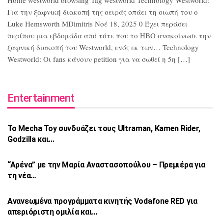
Home westworld browsing Tag westworld Technology Westworld:
Για την ξαφνική διακοπή της σειράς σπάει τη σιωπή του ο
Luke Hemsworth MDimitris Νοέ 18, 2025 0 Έχει περάσει
περίπου μια εβδομάδα από τότε που το HBO ανακοίνωσε την
ξαφνική διακοπή του Westworld, ενός εκ των… Technology
Westworld: Οι fans κάνουν petition για να σωθεί η 5η […]
Entertainment
Το Mecha Toy συνδυάζει τους Ultraman,
Kamen Rider,
Godzilla και…
“Αρένα” με την Μαρία Αναστασοπούλου –
Πρεμιέρα για
τη νέα…
Ανανεωμένα προγράμματα κινητής Vodafone
RED για
απεριόριστη ομιλία και…