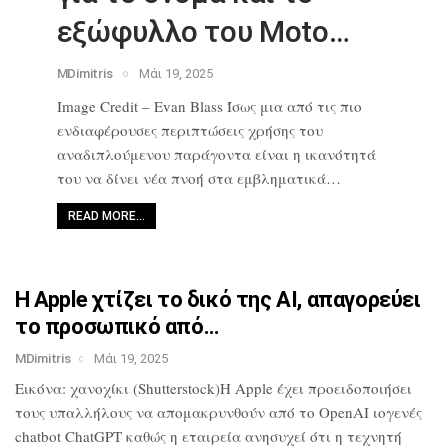
εξώφυλλο του Moto…
MDimitris
Μάι 19, 2025
Image Credit – Evan Blass Ίσως μια από
τις πιο
ενδιαφέρουσες περιπτώσεις
χρήσης του
αναδιπλούμενου παράγοντα
είναι η ικανότητά
του να δίνει νέα
πνοή στα εμβληματικά…
READ MORE…
Η Apple χτίζει το δικό της AI,
απαγορεύει
το προσωπικό από…
MDimitris
Μάι 19, 2025
Εικόνα: χανοχίκι (Shutterstock)Η Apple
έχει προειδοποιήσει
τους υπαλλήλους να
απομακρυνθούν από το OpenAI ιογενές
chatbot ChatGPT καθώς η εταιρεία
ανησυχεί ότι η τεχνητή