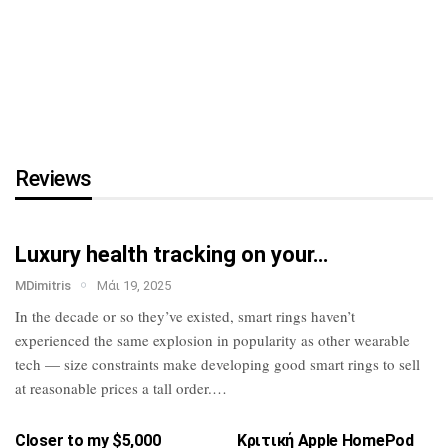
τη…
HTC U23 Pro: Επίσημο με
Snapdragon 7 Gen
1,
κάμερα…
Reviews
Luxury health tracking on your…
MDimitris
Μάι 19, 2025
In the decade or so they’ve existed, smart
rings haven’t
experienced the same
explosion in popularity as other wearable
tech — size constraints make developing
good smart rings to sell
at reasonable
prices a tall order.…
Closer to my $5,000
Κριτική Apple HomePod