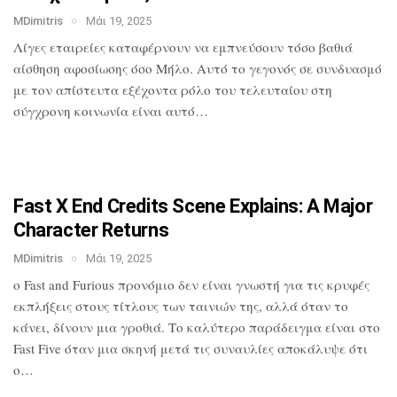
MDimitris
Μάι 19, 2025
Λίγες εταιρείες καταφέρνουν να
εμπνεύσουν τόσο βαθιά
αίσθηση αφοσίωσης
όσο Μήλο. Αυτό το γεγονός σε συνδυασμό
με τον απίστευτα εξέχοντα ρόλο του
τελευταίου στη
σύγχρονη κοινωνία είναι
αυτό…
Fast X End Credits Scene Explains: A
Major
Character Returns
MDimitris
Μάι 19, 2025
ο Fast and Furious προνόμιο δεν είναι
γνωστή για τις κρυφές
εκπλήξεις στους
τίτλους των ταινιών της, αλλά όταν το
κάνει, δίνουν μια γροθιά. Το καλύτερο
παράδειγμα είναι στο
Fast Five όταν μια
σκηνή μετά τις συναυλίες αποκάλυψε ότι
ο…