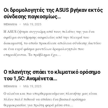
Οι δρομολογητές της ASUS βγήκαν εκτός
σύνδεσης παγκοσμίως…
MDimitris
Μάι 19, 2025
Η ASUS ζήτησε συγγνώμη από τους πελάτες
της για ένα
σφάλμα συντήρησης ασφαλείας
από την πλευρά του
διακομιστή, το οποίο
προκάλεσε απώλεια σύνδεσης δικτύου
σε
ένα ευρύ φάσμα μοντέλων δρομολογητών που
επηρεάζονται. Το πρόβλημα έχει…
Ο πλανήτης σπάει το κλιματικό ορόσημο
του 1,5C: Αναμένεται…
MDimitris
Μάι 19, 2025
O ολοένα και πιο υπερθερμαινόμενος πλανήτης μας
είναι
πλέον πολύ πιθανό να σπάσει ένα
βασικό ορόσημο
θερμοκρασίας για πρώτη
φορά μέσα στα…