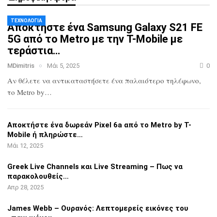
ΤΕΧΝΟΛΟΓΊΑ
Αποκτήστε ένα Samsung Galaxy S21 FE
5G
από το Metro με την T-Mobile με
τεράστια…
MDimitris
Μάι 5, 2025
0
Αν θέλετε να αντικαταστήσετε ένα
παλαιότερο τηλέφωνο,
το Metro by…
Αποκτήστε ένα δωρεάν Pixel 6a από το
Metro by T-
Mobile ή πληρώστε…
Μάι 12, 2025
Greek Live Channels και Live Streaming
– Πως να
παρακολουθείς…
Απρ 28, 2025
James Webb – Ουρανός: Λεπτομερείς
εικόνες του