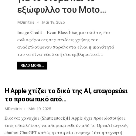
εξώφυλλο του Moto…
MDimitris
Μάι 19, 2025
Image Credit – Evan Blass Ίσως μια από
τις πιο
ενδιαφέρουσες περιπτώσεις
χρήσης του
αναδιπλούμενου παράγοντα
είναι η ικανότητά
του να δίνει νέα
πνοή στα εμβληματικά…
READ MORE…
Η Apple χτίζει το δικό της AI,
απαγορεύει
το προσωπικό από…
MDimitris
Μάι 19, 2025
Εικόνα: χανοχίκι (Shutterstock)Η Apple
έχει προειδοποιήσει
τους υπαλλήλους να
απομακρυνθούν από το OpenAI ιογενές
chatbot ChatGPT καθώς η εταιρεία
ανησυχεί ότι η τεχνητή