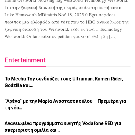
Home westworld browsing Tag westworld Technology Westworld:
Για την ξαφνική διακοπή της σειράς σπάει τη σιωπή του ο
Luke Hemsworth MDimitris Νοέ 18, 2025 0 Έχει περάσει
περίπου μια εβδομάδα από τότε που το HBO ανακοίνωσε την
ξαφνική διακοπή του Westworld, ενός εκ των… Technology
Westworld: Οι fans κάνουν petition για να σωθεί η 5η […]
Entertainment
Το Mecha Toy συνδυάζει τους Ultraman,
Kamen Rider,
Godzilla και…
“Αρένα” με την Μαρία Αναστασοπούλου –
Πρεμιέρα για
τη νέα…
Ανανεωμένα προγράμματα κινητής Vodafone
RED για
απεριόριστη ομιλία και…