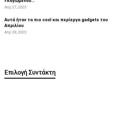
«παγωμένου…
Απρ 27, 2025
Αυτά ήταν τα πιο cool και περίεργα
gadgets του
Απριλίου
Απρ 28, 2025
Επιλογή Συντάκτη
Η OpenAI κυκλοφορεί
Pixel 8 Pro: Hands-on
δωρεάν ChatGPT app για
βίντεο αποκάλυψε…
iOS
iOS 16.5: Όλες οι νέες
iPhone: Νέα λειτουργία
λειτουργίες
μπορεί να
κλωνοποιήσει