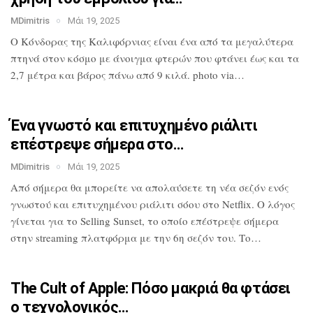
MDimitris
Μάι 19, 2025
Ο Κόνδορας της Καλιφόρνιας είναι ένα από
τα μεγαλύτερα
πτηνά στον κόσμο με
άνοιγμα φτερών που φτάνει έως και τα
2,7
μέτρα και βάρος πάνω από 9 κιλά. photo
via…
Ένα γνωστό και επιτυχημένο ριάλιτι
επέστρεψε σήμερα στο…
MDimitris
Μάι 19, 2025
Από σήμερα θα μπορείτε να απολαύσετε τη
νέα σεζόν ενός
γνωστού και επιτυχημένου
ριάλιτι σόου στο Netflix. Ο λόγος
γίνεται για το Selling Sunset, το οποίο
επέστρεψε σήμερα
στην streaming
πλατφόρμα με την 6η σεζόν του. Το…
The Cult of Apple: Πόσο μακριά θα
φτάσει
ο τεχνολογικός…