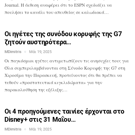
Journal. Η έκθεση αναφέρει ότι το
ESPN σχεδιάζει να
πουλήσει το κανάλι του
απευθείας σε καλωδιακά…
Οι ηγέτες της συνόδου κορυφής της G7
ζητούν αυστηρότερα…
MDimitris
Μάι 19, 2025
Οι παγκόσμιοι ηγέτες αντιμετωπίζουν τις
ανησυχίες τους για
Όλα
συμπεριλαμβάνονται στη Σύνοδο Κορυφής
της G7 στη
Χιροσίμα την Παρασκευή,
προτείνοντας ότι θα πρέπει να
τεθούν
«προστατευτικά κιγκλιδώματα» για την
παρακολούθηση της εξέλιξης…
Οι 4 προηγούμενες ταινίες έρχονται στο
Disney+ στις 31 Μαΐου…
MDimitris
Μάι 19, 2025