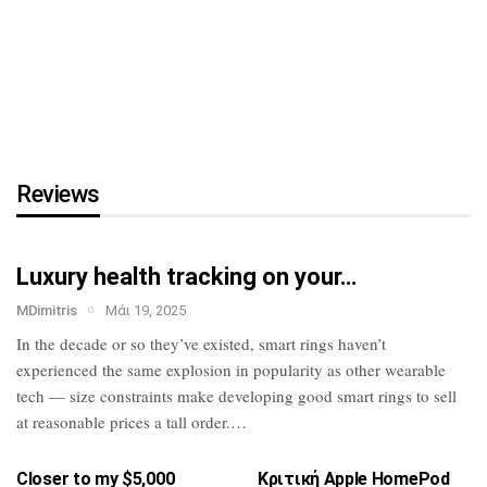
τη…
HTC U23 Pro: Επίσημο με
Snapdragon 7 Gen
1,
κάμερα…
Reviews
Luxury health tracking on your…
MDimitris
Μάι 19, 2025
In the decade or so they’ve existed, smart
rings haven’t
experienced the same
explosion in popularity as other wearable
tech — size constraints make developing
good smart rings to sell
at reasonable
prices a tall order.…
Closer to my $5,000
Κριτική Apple HomePod