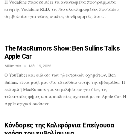
H Vodafone παρουσιάζει τα ανανεωμένα
προγράμματα
κινητής Vodafone RED, τις
πιο ολοκληρωμένες προτάσεις
συμβολαίου
για νέους ιδιώτες συνδρομητές, που…
The MacRumors Show: Ben Sullins Talks
Apple Car
MDimitris
Μάι 19, 2025
Ο YouTuber και ειδικός των ηλεκτρικών
οχημάτων, Ben
Sullins, είναι μαζί μας
στο επεισόδιο αυτής της εβδομάδας Η
εκπομπή MacRumors για να μιλήσουμε για
όλες τις
τελευταίες φήμες και προσδοκίες
σχετικά με το Apple Car. Η
Apple αρχικά
σκόπευε…
Κόνδορες της Καλιφόρνια: Επείγουσα
χρήση του εμβολίου για…