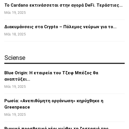
Το Cardano εκτινάσσεται στην αγορά DeFi.
Τεράστιες…
Μάι 19, 2025
Διακυμάνσεις στα Crypto – Πόλεμος νεύρων για
το…
Μάι 18, 2025
Sciense
Blue Origin: Η εταιρεία του Τζεφ Μπέζος θα
αναπτύξει…
Μάι 19, 2025
Ρωσία: «Ανεπιθύμητη οργάνωση» κηρύχθηκε η
Greenpeace
Μάι 19, 2025
Βιονικό προσθετικό χέρι νιώθει τη ζεστασιά
της