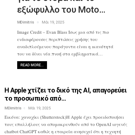
εξώφυλλο του Moto…
MDimitris
Μάι 19, 2025
Image Credit – Evan Blass Ίσως μια από
τις πιο
ενδιαφέρουσες περιπτώσεις
χρήσης του
αναδιπλούμενου παράγοντα
είναι η ικανότητά
του να δίνει νέα
πνοή στα εμβληματικά…
READ MORE…
Η Apple χτίζει το δικό της AI,
απαγορεύει
το προσωπικό από…
MDimitris
Μάι 19, 2025
Εικόνα: χανοχίκι (Shutterstock)Η Apple
έχει προειδοποιήσει
τους υπαλλήλους να
απομακρυνθούν από το OpenAI ιογενές
chatbot ChatGPT καθώς η εταιρεία
ανησυχεί ότι η τεχνητή