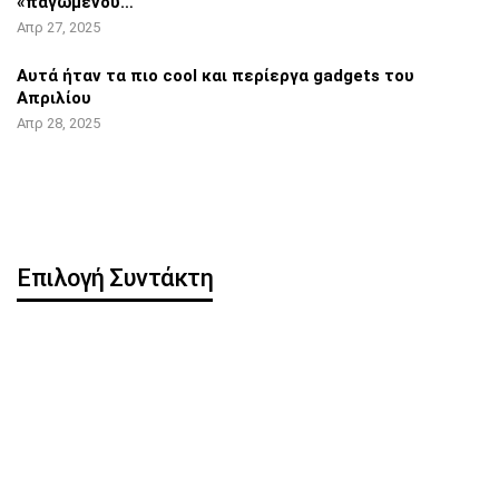
«παγωμένου…
Απρ 27, 2025
Αυτά ήταν τα πιο cool και περίεργα
gadgets του
Απριλίου
Απρ 28, 2025
Επιλογή Συντάκτη
Η OpenAI κυκλοφορεί
Pixel 8 Pro: Hands-on
δωρεάν ChatGPT app για
βίντεο αποκάλυψε…
iOS
iOS 16.5: Όλες οι νέες
iPhone: Νέα λειτουργία
λειτουργίες
μπορεί να
κλωνοποιήσει