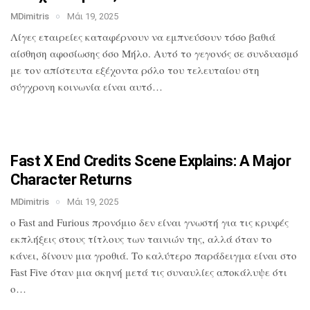
MDimitris
Μάι 19, 2025
Λίγες εταιρείες καταφέρνουν να
εμπνεύσουν τόσο βαθιά
αίσθηση αφοσίωσης
όσο Μήλο. Αυτό το γεγονός σε συνδυασμό
με τον απίστευτα εξέχοντα ρόλο του
τελευταίου στη
σύγχρονη κοινωνία είναι
αυτό…
Fast X End Credits Scene Explains: A
Major
Character Returns
MDimitris
Μάι 19, 2025
ο Fast and Furious προνόμιο δεν είναι
γνωστή για τις κρυφές
εκπλήξεις στους
τίτλους των ταινιών της, αλλά όταν το
κάνει, δίνουν μια γροθιά. Το καλύτερο
παράδειγμα είναι στο
Fast Five όταν μια
σκηνή μετά τις συναυλίες αποκάλυψε ότι
ο…