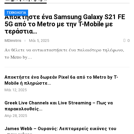
ΤΕΧΝΟΛΟΓΊΑ
Αποκτήστε ένα Samsung Galaxy S21 FE
5G
από το Metro με την T-Mobile με
τεράστια…
MDimitris
Μάι 5, 2025
0
Αν θέλετε να αντικαταστήσετε ένα
παλαιότερο τηλέφωνο,
το Metro by…
Αποκτήστε ένα δωρεάν Pixel 6a από το
Metro by T-
Mobile ή πληρώστε…
Μάι 12, 2025
Greek Live Channels και Live Streaming
– Πως να
παρακολουθείς…
Απρ 28, 2025
James Webb – Ουρανός: Λεπτομερείς
εικόνες του