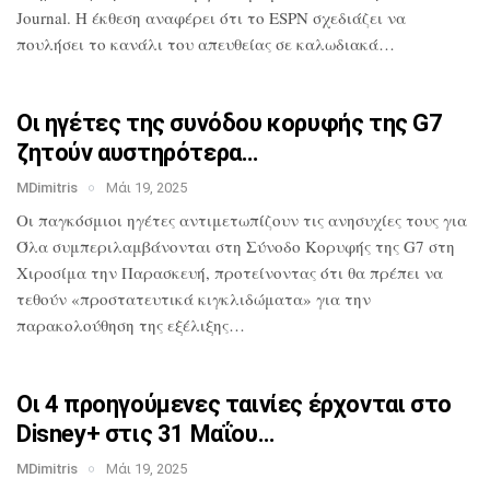
Journal. Η έκθεση αναφέρει ότι το
ESPN σχεδιάζει να
πουλήσει το κανάλι του
απευθείας σε καλωδιακά…
Οι ηγέτες της συνόδου κορυφής της G7
ζητούν αυστηρότερα…
MDimitris
Μάι 19, 2025
Οι παγκόσμιοι ηγέτες αντιμετωπίζουν τις
ανησυχίες τους για
Όλα
συμπεριλαμβάνονται στη Σύνοδο Κορυφής
της G7 στη
Χιροσίμα την Παρασκευή,
προτείνοντας ότι θα πρέπει να
τεθούν
«προστατευτικά κιγκλιδώματα» για την
παρακολούθηση της εξέλιξης…
Οι 4 προηγούμενες ταινίες έρχονται στο
Disney+ στις 31 Μαΐου…
MDimitris
Μάι 19, 2025