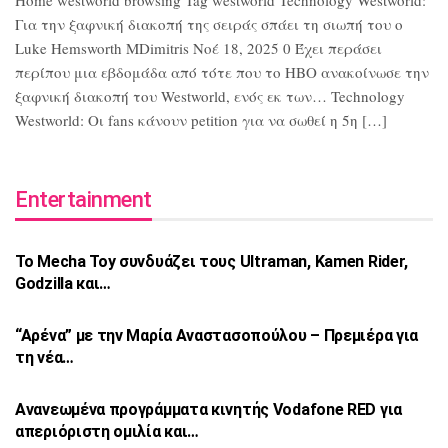
Home westworld browsing Tag westworld Technology Westworld:
Για την ξαφνική διακοπή της σειράς σπάει τη σιωπή του ο
Luke Hemsworth MDimitris Νοέ 18, 2025 0 Έχει περάσει
περίπου μια εβδομάδα από τότε που το HBO ανακοίνωσε την
ξαφνική διακοπή του Westworld, ενός εκ των… Technology
Westworld: Οι fans κάνουν petition για να σωθεί η 5η […]
Entertainment
Το Mecha Toy συνδυάζει τους Ultraman,
Kamen Rider,
Godzilla και…
“Αρένα” με την Μαρία Αναστασοπούλου –
Πρεμιέρα για
τη νέα…
Ανανεωμένα προγράμματα κινητής Vodafone
RED για
απεριόριστη ομιλία και…