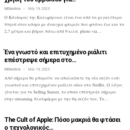
MDimitris
Μάι 19, 2025
Ο Κόνδορας της Καλιφόρνιας είναι ένα από
τα μεγαλύτερα
πτηνά στον κόσμο με
άνοιγμα φτερών που φτάνει έως και τα
2,7
μέτρα και βάρος πάνω από 9 κιλά. photo
via…
Ένα γνωστό και επιτυχημένο ριάλιτι
επέστρεψε σήμερα στο…
MDimitris
Μάι 19, 2025
Από σήμερα θα μπορείτε να απολαύσετε τη
νέα σεζόν ενός
γνωστού και επιτυχημένου
ριάλιτι σόου στο Netflix. Ο λόγος
γίνεται για το Selling Sunset, το οποίο
επέστρεψε σήμερα
στην streaming
πλατφόρμα με την 6η σεζόν του. Το…
The Cult of Apple: Πόσο μακριά θα
φτάσει
ο τεχνολογικός…