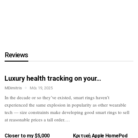
τη…
HTC U23 Pro: Επίσημο με
Snapdragon 7 Gen
1,
κάμερα…
Reviews
Luxury health tracking on your…
MDimitris
Μάι 19, 2025
In the decade or so they’ve existed, smart
rings haven’t
experienced the same
explosion in popularity as other wearable
tech — size constraints make developing
good smart rings to sell
at reasonable
prices a tall order.…
Closer to my $5,000
Κριτική Apple HomePod