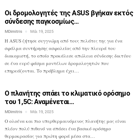
Οι δρομολογητές της ASUS βγήκαν εκτός
σύνδεσης παγκοσμίως…
MDimitris
Μάι 19, 2025
Η ASUS ζήτησε συγγνώμη από τους πελάτες
της για ένα
σφάλμα συντήρησης ασφαλείας
από την πλευρά του
διακομιστή, το οποίο
προκάλεσε απώλεια σύνδεσης δικτύου
σε
ένα ευρύ φάσμα μοντέλων δρομολογητών που
επηρεάζονται. Το πρόβλημα έχει…
Ο πλανήτης σπάει το κλιματικό ορόσημο
του 1,5C: Αναμένεται…
MDimitris
Μάι 19, 2025
O ολοένα και πιο υπερθερμαινόμενος πλανήτης μας
είναι
πλέον πολύ πιθανό να σπάσει ένα
βασικό ορόσημο
θερμοκρασίας για πρώτη
φορά μέσα στα…