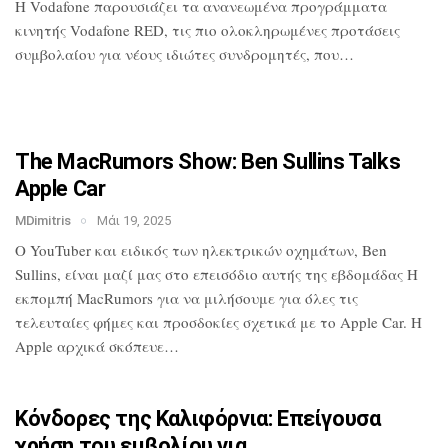
H Vodafone παρουσιάζει τα ανανεωμένα
προγράμματα
κινητής Vodafone RED, τις
πιο ολοκληρωμένες προτάσεις
συμβολαίου
για νέους ιδιώτες συνδρομητές, που…
The MacRumors Show: Ben Sullins Talks
Apple Car
MDimitris
Μάι 19, 2025
Ο YouTuber και ειδικός των ηλεκτρικών
οχημάτων, Ben
Sullins, είναι μαζί μας
στο επεισόδιο αυτής της εβδομάδας Η
εκπομπή MacRumors για να μιλήσουμε για
όλες τις
τελευταίες φήμες και προσδοκίες
σχετικά με το Apple Car. Η
Apple αρχικά
σκόπευε…
Κόνδορες της Καλιφόρνια: Επείγουσα
χρήση του εμβολίου για…