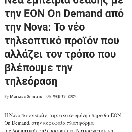
Νέα εμπειρία θέασης με
την EON On Demand από
την Nova: Το νέο
τηλεοπτικό προϊόν που
αλλάζει τον τρόπο που
βλέπουμε την
τηλεόραση
On
Φεβ 13, 2024
By
Marizas Dimitris
Η Nova παρουσιάζει την ανανεωμένη υπηρεσία EON
On Demand, στην κορυφαία πλατφόρμα
συνδρομητικής τηλεόρασης στη Νοτιοανατολική