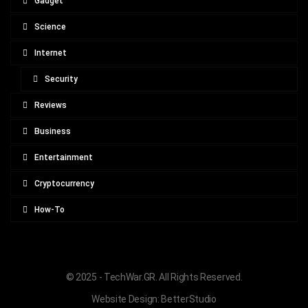
Gadget
Science
Internet
Security
Reviews
Business
Entertainment
Cryptocurrency
How-To
© 2025 - TechWar.GR. All Rights Reserved.
Website Design:
BetterStudio