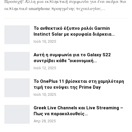
Προσοχή! Άλλη μια εκπληκτική συμφωνία για ένα ακόμα πιο
εκπληκτικό smartphone προηγμένης τεχνολογίας…
Το ανθεκτικό έξυπνο ρολόι Garmin
Instinct Solar με
κορυφαία διάρκεια…
Ιούλ 10, 2025
Αυτή η συμφωνία για το Galaxy S22
συντρίβει κάθε
“οικονομική…
Ιούλ 12, 2025
Το OnePlus 11 βρίσκεται στη χαμηλότερη
τιμή του ενόψει της
Prime Day
Ιούλ 10, 2025
Greek Live Channels και Live Streaming –
Πως να
παρακολουθείς…
Απρ 28, 2025