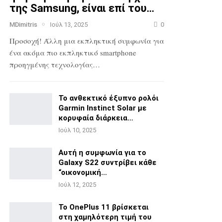
της Samsung, είναι επί του…
MDimitris
Ιούλ 13, 2025
0
Προσοχή! Άλλη μια εκπληκτική συμφωνία για
ένα ακόμα πιο
εκπληκτικό smartphone
προηγμένης τεχνολογίας…
Το ανθεκτικό έξυπνο ρολόι
Garmin Instinct Solar με
κορυφαία διάρκεια…
Ιούλ 10, 2025
Αυτή η συμφωνία για το
Galaxy S22 συντρίβει κάθε
“οικονομική…
Ιούλ 12, 2025
Το OnePlus 11 βρίσκεται
στη χαμηλότερη τιμή του