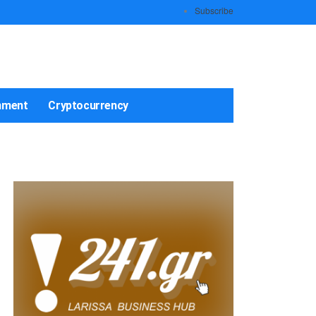
Subscribe
nment
Cryptocurrency