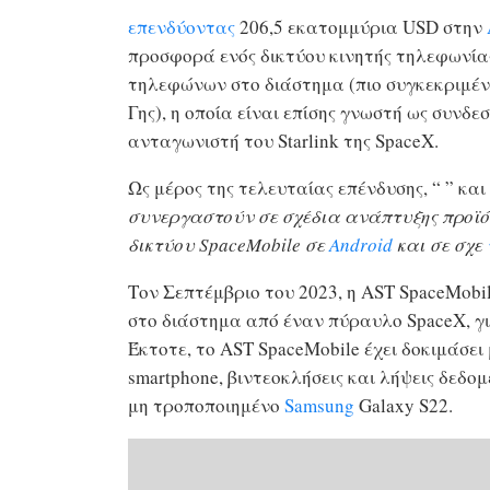
επενδύοντας
206,5 εκατομμύρια USD στην
προσφορά ενός δικτύου κινητής τηλεφωνίας
τηλεφώνων στο διάστημα (πιο συγκεκριμέν
Γης), η οποία είναι επίσης γνωστή ως συνδ
ανταγωνιστή του Starlink της SpaceX.
Ως μέρος της τελευταίας επένδυσης, “
” και
συνεργαστούν σε σχέδια ανάπτυξης προϊόν
δικτύου SpaceMobile σε
Android
και σε σχε
Τον Σεπτέμβριο του 2023, η AST SpaceMobi
στο διάστημα από έναν πύραυλο SpaceX, γι
Έκτοτε, το AST SpaceMobile έχει δοκιμάσει
smartphone, βιντεοκλήσεις και λήψεις δεδ
μη τροποποιημένο
Samsung
Galaxy S22.