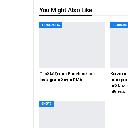
You Might Also Like
ΤΕΧΝΟΛΟΓΊΑ
ΤΕΧΝΟΛΟΓ
Τι αλλάζει σε Facebook και
Καινοτομ
Instagram λόγω DMA
απόκρισ
μέλλον 
οθονών
GNEWS