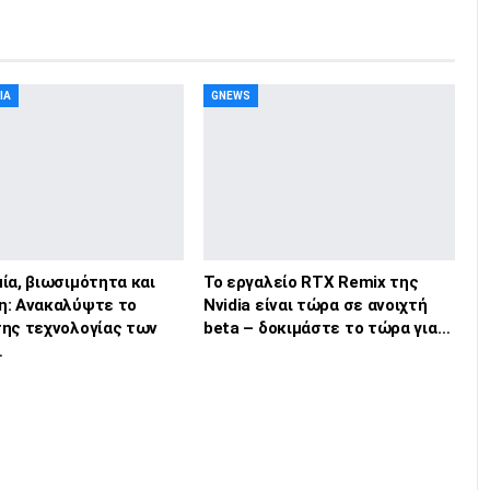
ΊΑ
GNEWS
ία, βιωσιμότητα και
Το εργαλείο RTX Remix της
η: Ανακαλύψτε το
Nvidia είναι τώρα σε ανοιχτή
της τεχνολογίας των
beta – δοκιμάστε το τώρα για…
…