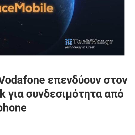
η Vodafone επενδύουν στον
nk για συνδεσιμότητα από
phone