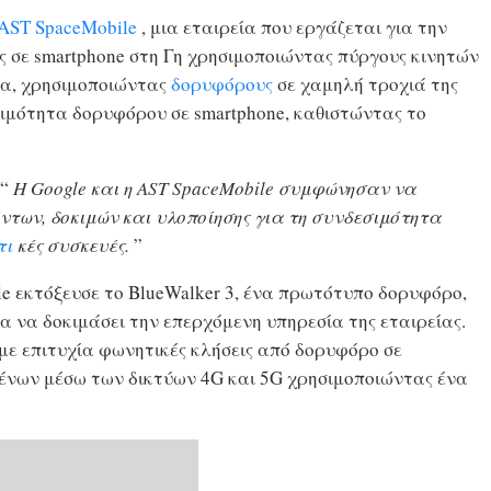
AST SpaceMobile
, μια εταιρεία που εργάζεται για την
 σε smartphone στη Γη χρησιμοποιώντας πύργους κινητών
α, χρησιμοποιώντας
δορυφόρους
σε χαμηλή τροχιά της
εσιμότητα δορυφόρου σε smartphone, καθιστώντας το
 “
Η Google και η AST SpaceMobile συμφώνησαν να
των, δοκιμών και υλοποίησης για τη συνδεσιμότητα
τι
κές συσκευές.
”
le εκτόξευσε το BlueWalker 3, ένα πρωτότυπο δορυφόρο,
α να δοκιμάσει την επερχόμενη υπηρεσία της εταιρείας.
 με επιτυχία φωνητικές κλήσεις από δορυφόρο σε
ομένων μέσω των δικτύων 4G και 5G χρησιμοποιώντας ένα