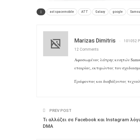
ast spacemobile
ATT
Galaxy
google
Sams
Marizas Dimitris
101052 P
12 Comments
Αφοσιωμένος λάτρης κινητών Samsun
εταιρίας, εκτιμώντας τον σχεδιασμ
Γράφοντας και διαβάζοντας τεχνολ
PREV POST
Τι αλλάζει σε Facebook και Instagram λόγ
DMA