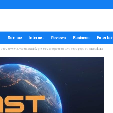
t
Science
Internet
Reviews
Business
Entertai
ν στον ανταγωνιστή Starlink για συνδεσιμότητα από δορυφόρο σε smartphone