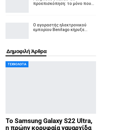
προεπισκόπηση: το μόνο που…
Ο αγοραστής ηλεκτρονικού
εμπορίου Benitago κήρυξε…
Δημοφιλή Άρθρα
ΤΕΧΝΟΛΟΓΊΑ
Το Samsung Galaxy S22 Ultra,
η πρώην κορυφαία ναυαρχίδα