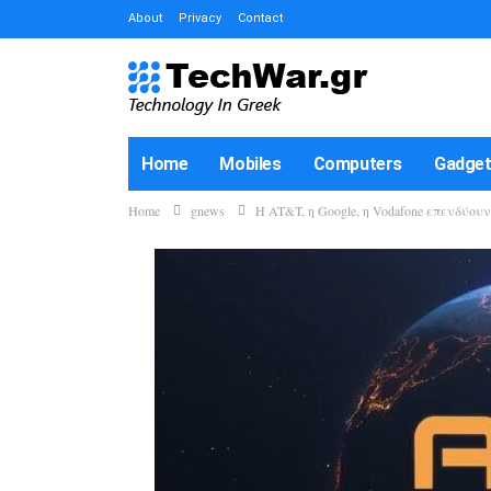
About
Privacy
Contact
Home
Mobiles
Computers
Gadge
Home
gnews
Η AT&T, η Google, η Vodafone επενδύου
How-To