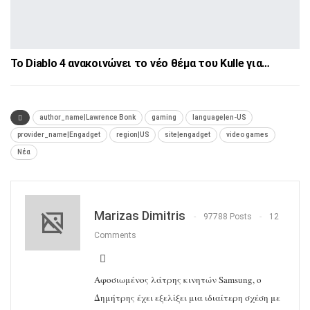
Το Diablo 4 ανακοινώνει το νέο θέμα του Kulle για…
author_name|Lawrence Bonk
gaming
language|en-US
provider_name|Engadget
region|US
site|engadget
video games
Νέα
Marizas Dimitris
97788 Posts
12
Comments
Αφοσιωμένος λάτρης κινητών Samsung, ο
Δημήτρης έχει εξελίξει μια ιδιαίτερη σχέση με