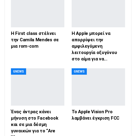
Η First class στέλνει
Η Apple μπορεί να
την Camila Mendes σε
απορρίψει την
μια rom-com
αμφιλεγόμενη
λειτουργία οξυγόνου
στο αίμα για να…
GNEWS
GNEWS
Ένας άντρας κάνει
Το Apple Vision Pro
μήνυση στο Facebook
λαμβάνει έγκριση FCC
και σε μια δέσμη
γυναικών για το “Are