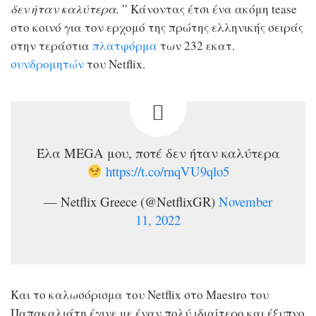
δεν ήταν καλύτερα.
” Κάνοντας έτσι ένα ακόμη tease
στο κοινό για τον ερχομό της πρώτης ελληνικής σειράς
στην τεράστια
πλατφόρμα
των 232 εκατ.
συνδρομητών
του Netflix.
Έλα MEGA μου, ποτέ δεν ήταν καλύτερα
https://t.co/rnqVU9qlo5
— Netflix Greece (@NetflixGR)
November
11, 2022
Και το καλωσόρισμα του Netflix στο Maestro του
Παπακαλιάτη έγινε με έναν πολύ ιδιαίτερο και έξυπνο