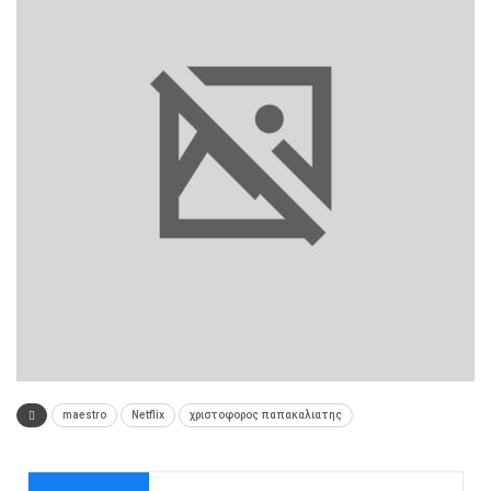
maestro
Netflix
χριστοφορος παπακαλιατης