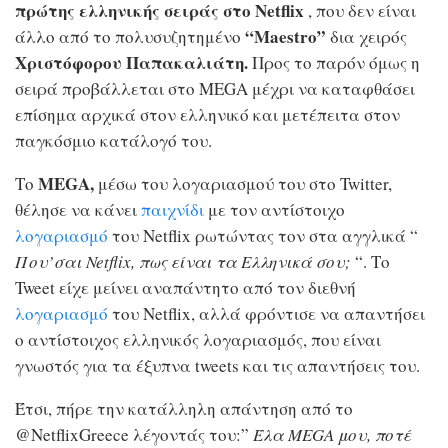
πρώτης ελληνικής σειράς στο Netflix
, που δεν είναι
“Maestro”
άλλο από το πολυσυζητημένο
δια χειρός
Χριστόφορου Παπακαλιάτη.
Προς το παρόν όμως η
σειρά προβάλλεται στο MEGA μέχρι να καταφθάσει
επίσημα αρχικά στον ελληνικό και μετέπειτα στον
παγκόσμιο κατάλογό του.
MEGA,
Το
μέσω του λογαριασμού του στο Twitter,
θέλησε να κάνει
παιχνίδι
με τον αντίστοιχο
λογαριασμό
του Netflix ρωτώντας τον στα αγγλικά “
Που’σαι Netflix, πως είναι τα Ελληνικά σου;
“. Το
Tweet είχε μείνει αναπάντητο από τον διεθνή
λογαριασμό
του Netflix, αλλά φρόντισε να απαντήσει
ο αντίστοιχος ελληνικός λογαριασμός, που είναι
γνωστός για τα έξυπνα tweets και τις απαντήσεις του.
Έτσι, πήρε την κατάλληλη απάντηση από το
@NetflixGreece λέγοντάς του:”
Έλα MEGA μου, ποτέ