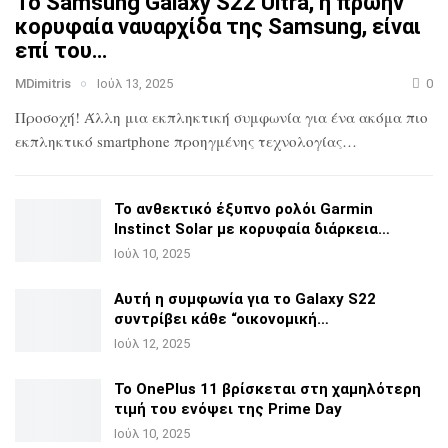
Το Samsung Galaxy S22 Ultra, η πρώην
κορυφαία ναυαρχίδα
της Samsung, είναι
επί του…
MDimitris
Ιούλ 13, 2025
0
Προσοχή! Άλλη μια εκπληκτική συμφωνία για ένα ακόμα πιο
εκπληκτικό smartphone προηγμένης τεχνολογίας…
Το ανθεκτικό έξυπνο ρολόι Garmin
Instinct Solar με
κορυφαία διάρκεια…
Ιούλ 10, 2025
Αυτή η συμφωνία για το Galaxy S22
συντρίβει κάθε
“οικονομική…
Ιούλ 12, 2025
Το OnePlus 11 βρίσκεται στη χαμηλότερη
τιμή του ενόψει της
Prime Day
Ιούλ 10, 2025