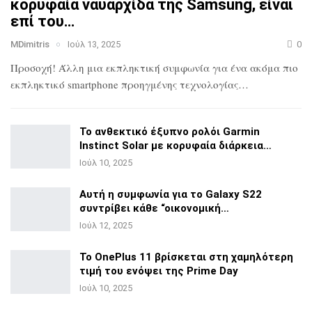
κορυφαία ναυαρχίδα
της Samsung, είναι
επί του…
MDimitris
Ιούλ 13, 2025
0
Προσοχή! Άλλη μια εκπληκτική συμφωνία για ένα ακόμα πιο
εκπληκτικό smartphone προηγμένης τεχνολογίας…
Το ανθεκτικό έξυπνο ρολόι Garmin
Instinct Solar με
κορυφαία διάρκεια…
Ιούλ 10, 2025
Αυτή η συμφωνία για το Galaxy S22
συντρίβει κάθε
“οικονομική…
Ιούλ 12, 2025
Το OnePlus 11 βρίσκεται στη χαμηλότερη
τιμή του ενόψει της
Prime Day
Ιούλ 10, 2025