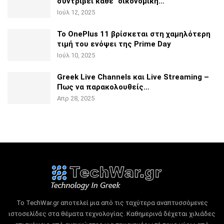
συντρίβει κάθε
“οικονομική…
Ιούλ 12, 2025
Το OnePlus 11 βρίσκεται στη χαμηλότερη
τιμή του ενόψει της
Prime Day
Ιούλ 10, 2025
Greek Live Channels και Live Streaming –
Πως να
παρακολουθείς…
Απρ 28, 2025
Το TechWar.gr αποτελεί μια από τις ταχύτερα αναπτυσσόμενες
ιστοσελίδες στα θέματα τεχνολογίας.
Καθημερινά δέχεται χιλιάδες