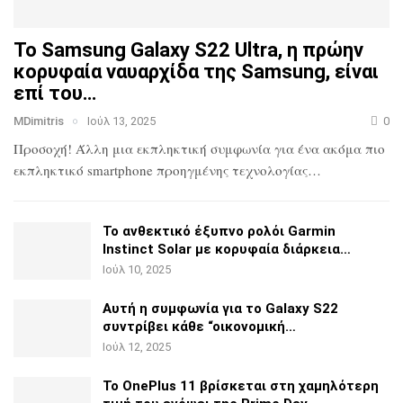
Το Samsung Galaxy S22 Ultra, η πρώην
κορυφαία ναυαρχίδα
της Samsung, είναι
επί του…
MDimitris
Ιούλ 13, 2025
0
Προσοχή! Άλλη μια εκπληκτική συμφωνία για ένα ακόμα πιο
εκπληκτικό smartphone προηγμένης τεχνολογίας…
Το ανθεκτικό έξυπνο ρολόι Garmin
Instinct Solar με
κορυφαία διάρκεια…
Ιούλ 10, 2025
Αυτή η συμφωνία για το Galaxy S22
συντρίβει κάθε
“οικονομική…
Ιούλ 12, 2025
Το OnePlus 11 βρίσκεται στη χαμηλότερη