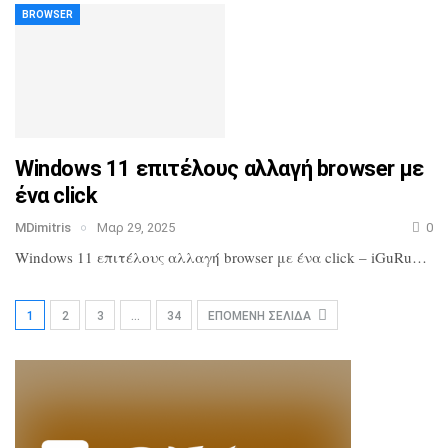
BROWSER
Windows 11 επιτέλους αλλαγή browser με
ένα click
MDimitris
Μαρ 29, 2025
0
Windows 11 επιτέλους αλλαγή browser με ένα click – iGuRu…
1
2
3
…
34
ΕΠΌΜΕΝΗ ΣΕΛΊΔΑ