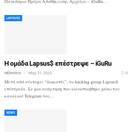
Παγκόσμια Ημέρα Αποθήκευσης Αρχείων – iGuRu…
LAPSUS$
Η ομάδα Lapsus$ επέστρεψε – iGuRu
MDimitris
Μαρ 31, 2025
0
Μετά από σύντομες “διακοπές”, το hacking group Lapsus$
επέστρεψε. Σε μια ανάρτηση που κοινοποιήθηκε μέσω του
καναλιού Telegram του…
NEWS