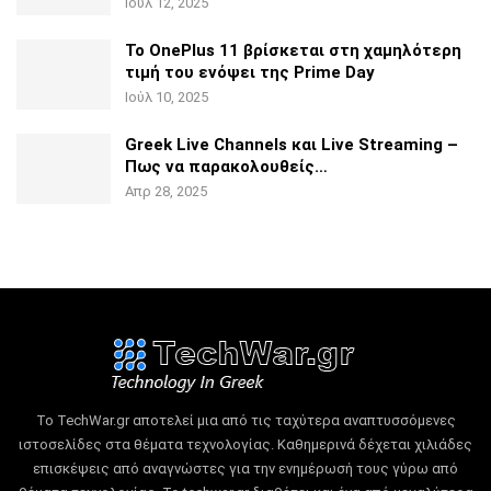
Ιούλ 12, 2025
Το OnePlus 11 βρίσκεται στη χαμηλότερη
τιμή του ενόψει της
Prime Day
Ιούλ 10, 2025
Greek Live Channels και Live Streaming –
Πως να
παρακολουθείς…
Απρ 28, 2025
Το TechWar.gr αποτελεί μια από τις ταχύτερα αναπτυσσόμενες
ιστοσελίδες στα θέματα τεχνολογίας.
Καθημερινά δέχεται χιλιάδες
επισκέψεις από αναγνώστες για την ενημέρωσή τους γύρω από